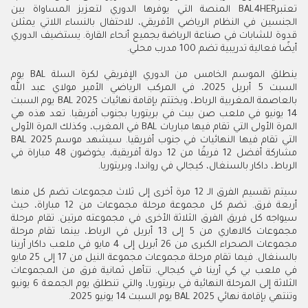
تعتبرBAL4HER المنصة التي يوفرها الدوري لتعزيز المساواة بين
الجنسين في النظام الرياضي الأفريقي، للاحتفال بالنساء اللاتي يمثلن
قدوة للشابات في صناعة الرياضة بجميع أنحاء القارة. يستضيف الدوري
أيضًا فعالية تدريبية تضم 100 مدرب محلي.
ينطلق الموسم الخامس من الدوري الإفريقي لكرة السلة BAL يوم
السبت 5 أبريل 2025، في المركب الرياضي الأمير مولاي عبد الله
بالعاصمة المغربية الرباط، ويختتم بإقامة نهائيات BAL 2025 يوم السبت
14 يونيو في ملعب صن بيت في بريتوريا بجنوب أفريقيا. تعد هذه هي
المرة الأولى التي تقام فيها مباريات BAL في المغرب، وكذلك المرة الأولى
التي تقام فيها النهائيات في جنوب أفريقيا. سيشهد موسم BAL 2025
مشاركة أفضل 12 فريقًا من 12 دولة أفريقية، يخوضون 48 مباراة في
الرباط، داكار بالسنغال، كيجالي في رواندا، وبريتوريا.
سيتم تقسيم الفرق الـ 12 مرة أخرى إلى ثلاث مجموعات تضم كل منها
أربعة فرق. تضم كل مجموعة مرحلة مجموعات من 12 مباراة، حيث
سيواجه كل فريق الفرق الثلاثة الأخرى في مجموعته مرتين. تقام مرحلة
مجموعات كالاهاري من 5 إلى 13 أبريل في الرباط، بينما تقام مرحلة
مجموعات الصحراء الكبرى من 26 أبريل إلى 4 مايو في ملعب داكار أرينا
بالسنغال. فيما تقام مرحلة مجموعات مجموعة النيل من 17 إلى 25 مايو
في ملعب بي كي أرينا في كيجالي. تتأهل ثمانية فرق من المجموعات
الثلاثة إلى المرحلة النهائية في بريتوريا، والتي تنطلق يوم الجمعة 6 يونيو
وتنتهي بإقامة نهائي BAL 2025 يوم السبت 14 يونيو 2025.