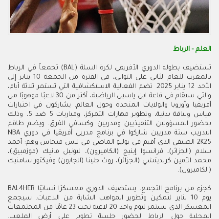
العلم - الرباط
تستضيف بطولة الدوري الأفريقي لكرة السلة (BAL) تجمعاً في الرباط
بالمغرب للعام الثاني على التوالي، في الفترة من الجمعة 10 يناير إلى
الأحد 12 يناير 2025. تضم الفعالية الاستكشافية التي تستمر ثلاثة أيام،
والتي ستقام في قاعة ابن ياسين الرياضية، أكثر من 30 لاعبًا موهوبًا من
أفريقيا وأوروبا والولايات المتحدة وحول العالم، يشاركون في اختبارات
قياس ولياقة بدنية، وتطوير مهارات التمركز، ومباريات 5 ضد 5، وذلك
بحضور المسؤولين التنفيذيين ومدربين وكشافي الفرق. ويضم طاقم
التدريب ستة مدربين شاركوا في برنامج مدربي أفريقيا في دوري NBA
2K25 الصيفي الذي أقيم في يوليو الماضي في لاس فيجاس وهم: أحمد
سلام (الجزائر)، فرانسوا إينيج (الكاميرون)، ليونيل مانيك (موزمبيق)،
محمد الأمين كريديتشي (الجزائر)، روث جلينا (الجابون) وفيكتور سامنيك
(الكاميرون).
كجزء من برنامج التجمع، يستضيف الدوري معسكرًا نسائيًا BAL4HER
يوم 10 يناير لتمكين وتطوير المواهب الشابة من اللاعبات. سيجمع
المعسكر الذي يستمر ليوم واحد 20 لاعبة تحت 23 عامًا من المجتمعات
المحلية حول الرباط لحضور جلسة تطوير على أرض الملعب.