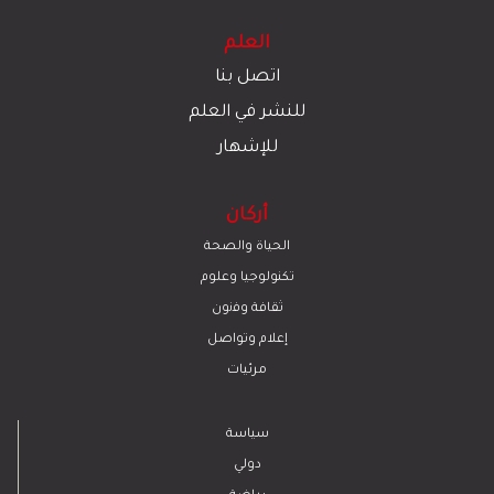
العلم
اتصل بنا
للنشر في العلم
للإشهار
أركان
الحياة والصحة
تكنولوجيا وعلوم
ﺛﻘﺎﻓﺔ وﻓﻧون
إعلام وتواصل
مرئيات
سياسة
دولي