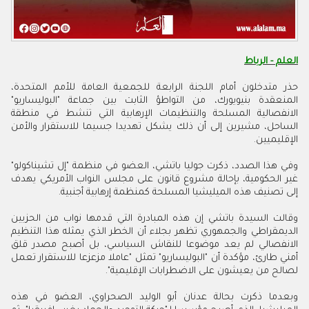
العلم - الرباط
حذر متدخلون أمام اللجنة الرابعة للجمعية العامة للأمم المتحدة،
المنعقدة بنيويورك، من التواطؤ الثابت بين جماعة "البوليساريو"
الانفصالية المسلحة والتنظيمات الإرهابية التي تنشط في منطقة
الساحل، مشيرين إلى أن ذلك يشكل تهديدا جسيما للاستقرار والأمن
الإقليميين.
وفي هذا الصدد، ذكرت جوليا باتشي، العضو في منظمة "إل تشيناكولو"
غير الحكومية، بإحالة مشروع قانون على مجلس النواب الأمريكي يهدف
إلى تصنيف هذه الميليشيا المسلحة كمنظمة إرهابية أجنبية.
وقالت السيدة باتشي إن هذه المبادرة التي قدمها نواب من الحزبين
الديمقراطي والجمهوري تظهر بجلاء أن الخطر الذي يمثله هذا التنظيم
الانفصالي لم يعد موضوعا للنقاش السياسي، بل أصبح مصدر قلق
أمني طارئ، مؤكدة أن "البوليساريو" تمثل "عاملا مزعزعا للاستقرار تعمل
لصالح من يعيشون على الاضطرابات الإقليمية".
وبعدما ذكرت بحالة عدنان أبو الوليد الصحراوي، العضو في هذه