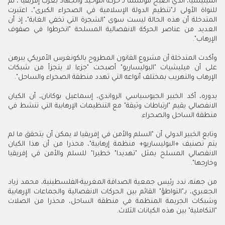
الميليشيا، الذي أصبح مؤسسا لـ"حركة التوحيد والجهاد بغرب إفريقيا"، ثم
للنواة الأولى لـ"تنظيم الدولة الإسلامية في الصحراء الكبرى"، اعتبرت
المتدخلة أن هذه الحالة ليست سوى "الشجرة التي تخفي الغابة"، إذ أن
العديد من عناصر الحركة الانفصالية المسلحة "انخرطوا في صفوف
الإرهاب".
وأكدت المتدخلة أن مشروع القانون المطروح بالكونغرس الأمريكي يبرهن
على أن ميليشيات "البوليساريو" أصبحت "جزءا لا يتجزأ من شبكات
الإرهاب والتهريب بمختلف أنواعه التي تهدد منطقة الصحراء والساحل".
بدوره، أكد الخبير الجيوسياسي الرواندي، إسماعيل بوكانان، أن الكيان
الانفصالي يقيم "ارتباطات وثيقة" مع التنظيمات الإرهابية التي تنشط في
منطقة الساحل والصحراء.
وتابع الخبير الدولي أن "السلم والأمن في إفريقيا لا يمكن أن يتحقق ما لم
يتم تصنيف +البوليساريو+ منظمة إرهابية"، محذرا من أن هذا الكيان
الانفصالي المسلح يمثل "تهديدا" خطيرا" للسلم والأمن في إفريقيا
وخارجها".
من جهته، ندد رئيس جمعية الصداقة المغربية-الفلسطينية، محمد زياد
الجعبري، بـ"التواطؤ" القائم بين الحركات الانفصالية والجماعات الإرهابية
وشبكات الجريمة المنظمة في منطقة الساحل، محذرا من الصلات
"التكاملية" بين هذه الكيانات الثلاث.