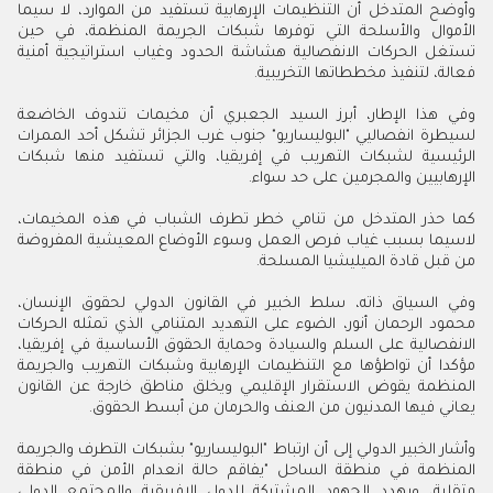
وأوضح المتدخل أن التنظيمات الإرهابية تستفيد من الموارد، لا سيما
الأموال والأسلحة التي توفرها شبكات الجريمة المنظمة، في حين
تستغل الحركات الانفصالية هشاشة الحدود وغياب استراتيجية أمنية
فعالة، لتنفيذ مخططاتها التخريبية.
وفي هذا الإطار، أبرز السيد الجعبري أن مخيمات تندوف الخاضعة
لسيطرة انفصاليي "البوليساريو" جنوب غرب الجزائر تشكل أحد الممرات
الرئيسية لشبكات التهريب في إفريقيا، والتي تستفيد منها شبكات
الإرهابيين والمجرمين على حد سواء.
كما حذر المتدخل من تنامي خطر تطرف الشباب في هذه المخيمات،
لاسيما بسبب غياب فرص العمل وسوء الأوضاع المعيشية المفروضة
من قبل قادة الميليشيا المسلحة.
وفي السياق ذاته، سلط الخبير في القانون الدولي لحقوق الإنسان،
محمود الرحمان أنور، الضوء على التهديد المتنامي الذي تمثله الحركات
الانفصالية على السلم والسيادة وحماية الحقوق الأساسية في إفريقيا،
مؤكدا أن تواطؤها مع التنظيمات الإرهابية وشبكات التهريب والجريمة
المنظمة يقوض الاستقرار الإقليمي ويخلق مناطق خارجة عن القانون
يعاني فيها المدنيون من العنف والحرمان من أبسط الحقوق.
وأشار الخبير الدولي إلى أن ارتباط "البوليساريو" بشبكات التطرف والجريمة
المنظمة في منطقة الساحل "يفاقم حالة انعدام الأمن في منطقة
متقلبة، ويهدد الجهود المشتركة للدول الإفريقية والمجتمع الدولي