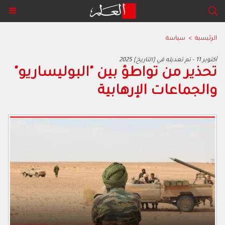
الرئيسية
>
سياسة
2025 أكتوبر 11 - تم تعديله في [التاريخ]
تحذير من تواطؤ بين "البوليساريو"
والجماعات الإرهابية