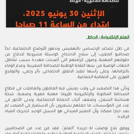
العلم الإلكترونية - الرباط
في ظل تصاعد الإحساس بالتهميش وتدهور الأوضاع الاجتماعية، لجأ
صحافيو المغرب إلى سلاح الاحتجاج كوسيلة مشروعة للدفاع عن
حقوقهم المهنية، وصون كرامتهم التي أصبحت مهددة بسبب تماطل
الجهات الوصية من بينها النقابة الوطنية للصحافة المغربية. وعدم الوفاء
بالتزاماتها، وعلى رأسها تنفيذ الاتفاق الاجتماعي بأثر رجعي، والتوقيع
الفوري على الاتفاقية الجماعية.
ويأتي هذا التصعيد في وقت يعيش فيه العاملون والعاملات في قطاع
الصحافة المكتوبة والإلكترونية ظروفا مهنية قهرية وصعبة، نتيجة
هشاشة الشغل، وضعف آليات الحماية الاجتماعية، وتدني الأجور في
عدد من المؤسسات، ما جعلهم يشعرون بأن الاستمرار في الصمت لم
يعد خيارا ممكنا، وأن التعبير الميداني هو السبيل الوحيد لتحريك المياه
الراكدة.
ووفق بلاغ توصلت له جريدة "العلم'، فقد قرر عدد من الصحافيين