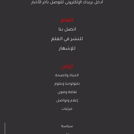
أدخل بريدك الإلكتروني للتوصل بآخر الأخبار
العلم
اتصل بنا
للنشر في العلم
للإشهار
أركان
الحياة والصحة
تكنولوجيا وعلوم
ﺛﻘﺎﻓﺔ وﻓﻧون
إعلام وتواصل
مرئيات
سياسة