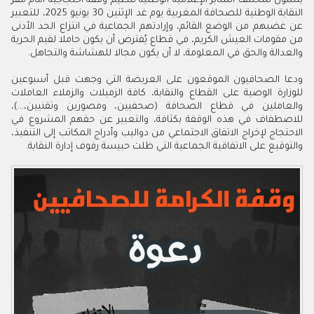
ينتمون لمختلف المنابر الإعلامية الوطنية تنظيم وقفة احتجاجية أمام مقر
النقابة الوطنية للصحافة المغربية يوم غد الإثنين 30 يونيو 2025، للتعبير
عن غضبهم من الوضع القائم، وإرادتهم الجماعية في انتزاع الحد الأدنى
من مقومات العيش الكريم، في قطاع يُفترض أن يكون حاملا لقيم الحرية
والعدالة والحق في المعلومة، لا أن يكون مجالا للهشاشة والتجاهل.
ودعا الصحافيون الموقعون على العريضة التي وجهت قبل أسبوعين
للوزارة الوصية على القطاع والنقابة، كافة الزميلات والزملاء العاملات
والعاملين في قطاع الصحافة (صحفيين، ومصورين وتقنيين،...)،
للاصطفاف في هذه الوقفة بكثافة، والتعبير عن حقهم المشروع في
الاحتجاج لإخراج الاتفاق الاجتماعي من دواليب وأدراج المكاتب إلى التنفيذ،
والتوقيع على الاتفاقية الجماعية التي ظلت حبيسة رفوف إدارة النقابة.