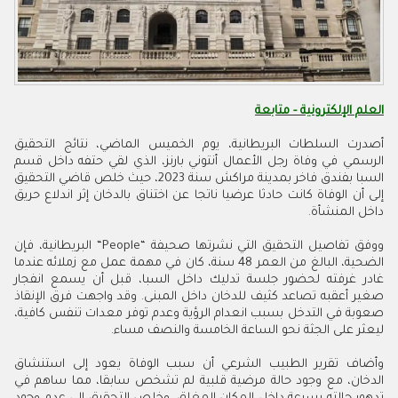
العلم الإلكترونية - متابعة
أصدرت السلطات البريطانية، يوم الخميس الماضي، نتائج التحقيق
الرسمي في وفاة رجل الأعمال أنتوني بارنز، الذي لقي حتفه داخل قسم
السبا بفندق فاخر بمدينة مراكش سنة 2023، حيث خلص قاضي التحقيق
إلى أن الوفاة كانت حادثا عرضيا ناتجا عن اختناق بالدخان إثر اندلاع حريق
داخل المنشأة.
ووفق تفاصيل التحقيق التي نشرتها صحيفة “People“ البريطانية، فإن
الضحية، البالغ من العمر 48 سنة، كان في مهمة عمل مع زملائه عندما
غادر غرفته لحضور جلسة تدليك داخل السبا، قبل أن يسمع انفجار
صغير أعقبه تصاعد كثيف للدخان داخل المبنى. وقد واجهت فرق الإنقاذ
صعوبة في التدخل بسبب انعدام الرؤية وعدم توفر معدات تنفس كافية،
ليعثر على الجثة نحو الساعة الخامسة والنصف مساء.
وأضاف تقرير الطبيب الشرعي أن سبب الوفاة يعود إلى استنشاق
الدخان، مع وجود حالة مرضية قلبية لم تشخص سابقا، مما ساهم في