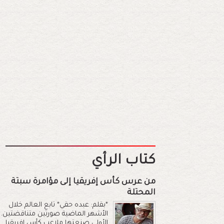
كتاب الرأي
من عرس كأس إفريقيا إلى مؤامرة سبتة
المحتلة
*بقلم: عبده حقي* تابع العالم خلال
الأشهر الماضية صورتين متناقضتين.
الأولى صنعتها ملاعب كأس إفريقيا