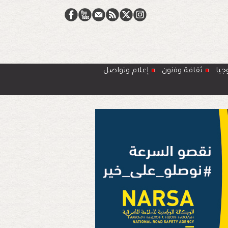
جيا
ﺛﻘﺎﻓﺔ وﻓﻧون
إعلام وتواصل