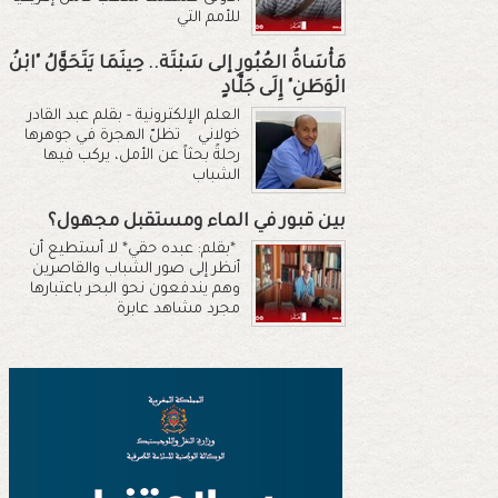
للأمم التي
مَأْسَاةُ العُبُورِ إلى سَبْتَة.. حِينَمَا يَتَحَوَّلُ "ابْنُ
الْوَطَنِ" إِلَى جَلَّادٍ
العلم الإلكترونية - بقلم عبد القادر
خولاني تظلّ الهجرة في جوهرها
رحلةً بحثاً عن الأمل، يركب فيها
الشباب
بين قبور في الماء ومستقبل مجهول؟
*بقلم: عبده حقي* لا أستطيع أن
أنظر إلى صور الشباب والقاصرين
وهم يندفعون نحو البحر باعتبارها
مجرد مشاهد عابرة