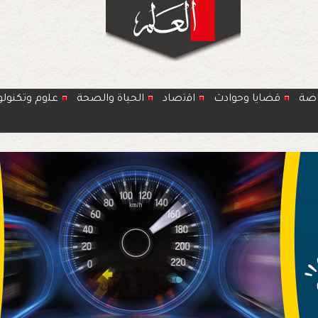
اضة
قضايا وحوادث
اﻗﺗﺻﺎد
الحياة والصحة
ﻋﻠوم وتكنولو