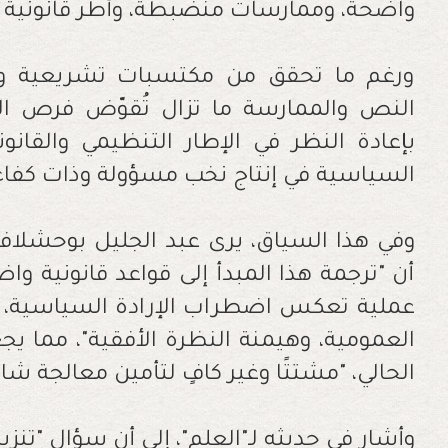
واضحة، وممارسات منضبطة، وأطر قانونية 
ورغم ما تحقق من مكتسبات تشريعية ومؤ
النص والممارسة ما تزال تُقوّض فرص ا
بإعادة النظر في الإطار التنظيمي والقانوني
السياسية في إنتاج نخب مسؤولة وذات كفاء
وفي هذا السياق، يرى عبد الجليل بوحشلاف،
أن "ترجمة هذا المبدأ إلى قواعد قانونية 
عملية تعكس اضطراب الإرادة السياسية، 
العمومية، وهيمنة النظرة الأفقية"، مما ي
الحالي، "مشتتًا وغير كافٍ لتأمين معالجة شا