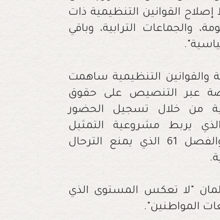
صلاح القوانين التنظيمية ذات
ة، والجماعات الترابية، وباقي
ياسية
"
.
 والقوانين التنظيمية ساهمت
خاصة عبر التنصيص على حقوق
تعزيز الشفافية من خلال تسجيل الحضور
سائل التقنية،كما نوّه بالفصل 11 الذي يربط مشروعية التمثيل
الديمقراطي بالانتخابات الحرة والنزيهة، والفصل 61 الذي يمنع الترحال
ة
.
لمان "لا تعكس المستوى الذي
لعات المواطنين
"
.