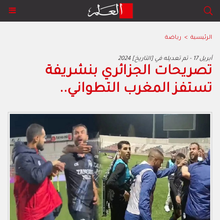
الرئيسية
>
رياضة
2024 أبريل 17 - تم تعديله في [التاريخ]
تصريحات الجزائري بنشريفة
تستفز المغرب التطواني..