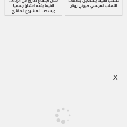
منتخب الفيلة يستعين بخدمات
خلال اجتماع طارئ في الرباط..
الثعلب الفرنسي هيرفي رونار
الفيفا يقدم اعتذارا رسميا
ويسحب المشروع المقترح