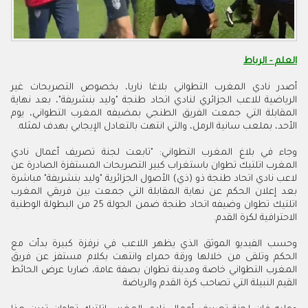
العلم - الرباط
أصدر نادي المغرب التطواني بلاغا ناريا، بخصوص التصريحات غير
الرياضية للاعب الجزائري لنادي اتحاد طنجة "وليد بنشريفة"، بعد نهاية
المقابلة التي جمعت الفريق الطنجي بمضيفه المغرب التطواني، يوم
الأحد، بملعب سانية الرمل، والتي انتهت بالتعادل الإيجابي بهدف لمثله
.
وجاء في بلاغ المغرب التطواني: "تابعت لجنة تصريف أعمال نادي
المغرب اتلتيك تطوان باستغراب كبير التصريحات المستفزة الصادرة عن
لاعب نادي اتحاد طنجة ذو (ذي) الأصول الجزائرية "وليد بنشريفة" مباشرة
بعد إعلان الحكم عن نهاية المقابلة التي جمعت بين فريقي المغرب
اتلتيك تطوان وضيفه اتحاد طنجة ضمن الجولة 25 من البطولة الوطنية
الاحترافية لكرة القدم
.
وحسب الفيديو الموثق الذي يظهر اللاعب في نرفزة كبيرة بدأت مع
الحكم وتلقى من خلالها ورقة حمراء وانتهت بكلام مستفز عن فريق
المغرب التطواني خاصة ومدينة تطوان بصفة عامة، ضاربا عرض الحائط
القيم النبيلة التي تصاحب كرة القدم والرياضة
.