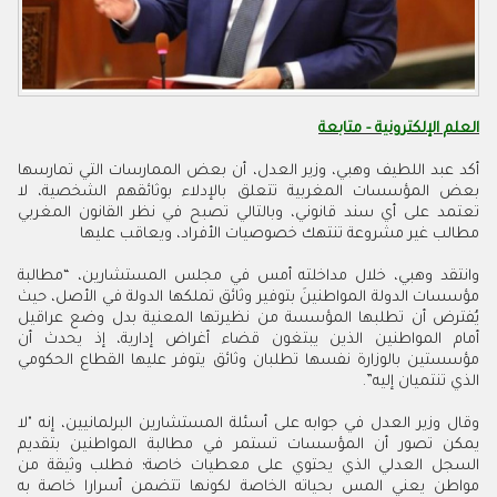
العلم الإلكترونية - متابعة
أكد عبد اللطيف وهبي، وزير العدل، أن بعض الممارسات التي تمارسها
بعض المؤسسات المغربية تتعلق بالإدلاء بوثائقهم الشخصية، لا
تعتمد على أي سند قانوني، وبالتالي تصبح في نظر القانون المغربي
مطالب غير مشروعة تنتهك خصوصيات الأفراد، ويعاقب عليها
وانتقد وهبي، خلال مداخلته أمس في مجلس المستشارين، “مطالبة
مؤسسات الدولة المواطنينَ بتوفير وثائق تملكها الدولة في الأصل، حيث
يُفترض أن تطلبها المؤسسة من نظيرتها المعنية بدل وضع عراقيل
أمام المواطنين الذين يبتغون قضاء أغراض إدارية، إذ يحدث أن
مؤسستين بالوزارة نفسها تطلبان وثائق يتوفر عليها القطاع الحكومي
الذي تنتميان إليه”.
وقال وزير العدل في جوابه على أسئلة المستشارين البرلمانيين، إنه "لا
يمكن تصور أن المؤسسات تستمر في مطالبة المواطنين بتقديم
السجل العدلي الذي يحتوي على معطيات خاصة؛ فطلب وثيقة من
مواطن يعني المس بحياته الخاصة لكونها تتضمن أسرارا خاصة به