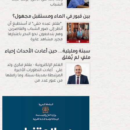
الشباب
بين قبور في الماء ومستقبل مجهول؟
*بقلم: عبده حقي* لا أستطيع أن
أنظر إلى صور الشباب والقاصرين
وهم يندفعون نحو البحر باعتبارها
مجرد مشاهد عابرة
سبتة ومليلية... حين أعادت الأحداث إحياء
ملفٍ لم يُغلق
العلم الإلكترونية - بقلم فكري ولد
علي أعادت التطورات الأخيرة
المرتبطة بمدينة سبتة، وما رافقها
من عبور عدد من