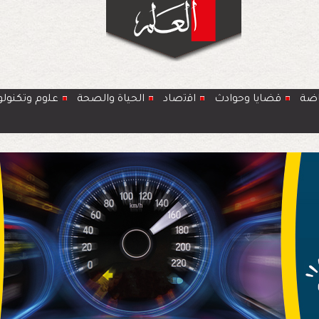
اضة
قضايا وحوادث
اﻗﺗﺻﺎد
الحياة والصحة
ﻋﻠوم وتكنولو