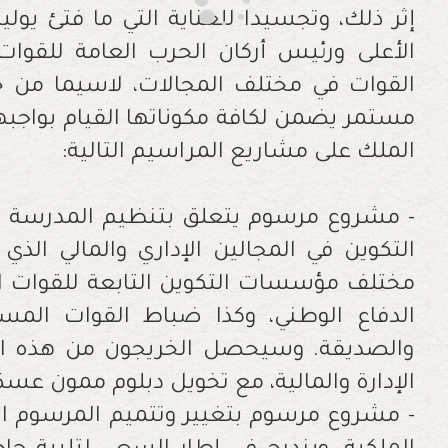
إثر ذلك، وتجسيدا للعناية التي ما فتئ يوليها
الأعلى ورئيس أركان الحرب العامة للقوات
القوات في مختلف المجالات، لاسيما من خ
مستمر يضمن لكافة مكوناتها القيام بواجبها
الملك على مشاريع المراسيم التالية:
- مشروع مرسوم يتعلق بتنظيم المدرسة الم
التكوين في المجالين الإداري والمالي ال
مختلف مؤسسات التكوين التابعة للقوات ا
الدفاع الوطني، وكذا ضباط القوات المسل
والصديقة. وسيحصل الخريجون من هذه ال
الإدارة والمالية، مع تخويل دبلوم ممون عس
- مشروع مرسوم بتغيير وتتميم المرسوم ال