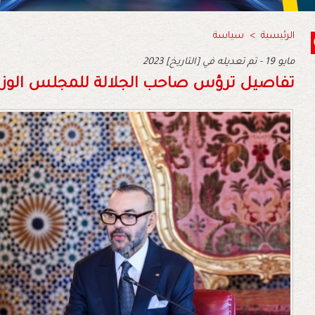
الرئيسية
>
سياسة
2023 مايو 19 - تم تعديله في [التاريخ]
تفاصيل ترؤس صاحب الجلالة للمجلس الوزا