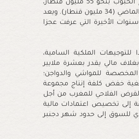
سنوات الجفاف، من المتوقع أن يقدر إنتاج الحبوب بنحو 55 مليون قنطار،
بزيادة قدرها 62 في المائة مقارنة بالموسم الماضي (34 مليون قنطار). ويعد
وات الأخيرة التي عرفت عجزا
ا للتوجيهات الملكية السامية،
غلاف مالي يقدر بعشرة ملايير
المخصصة للمواشي والدواجن؛
، بغية خفض كلفة إنتاج مجموعة
القرض الفلاحي للمغرب من أجل
فة إلى تخصيص اعتمادات مالية
ادي للسوق إلى حدود شهر دجنبر