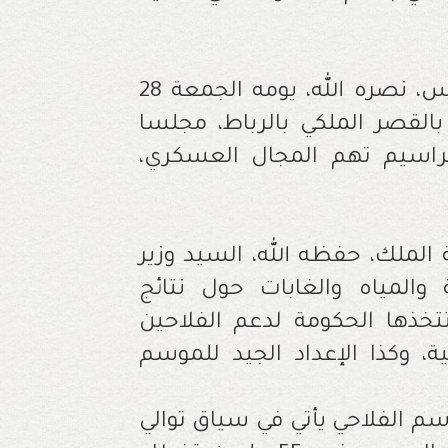
"ترأس صاحب الجلالة الملك محمد السادس، نصره الله، يومه الجمعة 28
14 هـ، الموافق 19 ماي 2023 م، بالقصر الملكي بالرباط، مجلسا
اسيم تهم المجال العسكري،
لملك، حفظه الله، السيد وزير
 والمياه والغابات حول نتائج
تتخذها الحكومة لدعم الفلاحين
ية، وكذا الإعداد الجيد للموسم
وسم الفلاحي يأتي في سياق توالي