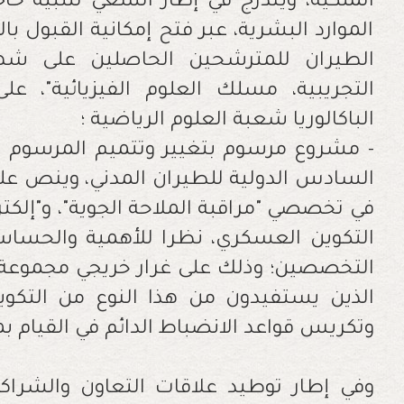
الملكية، ويندرج في إطار السعي لتلبية حا
الموارد البشرية، عبر فتح إمكانية القبول ب
الطيران للمترشحين الحاصلين على شهاد
التجريبية، مسلك العلوم الفيزيائية"، ع
الباكالوريا شعبة العلوم الرياضية ؛
- مشروع مرسوم بتغيير وتتميم المرسوم ا
السادس الدولية للطيران المدني، وينص على
في تخصصي "مراقبة الملاحة الجوية"، و"إلكتر
التكوين العسكري، نظرا للأهمية والحساس
التخصصين؛ وذلك على غرار خريجي مجموعة
الذين يستفيدون من هذا النوع من التكوين
وتكريس قواعد الانضباط الدائم في القيام ب
وفي إطار توطيد علاقات التعاون والشراك