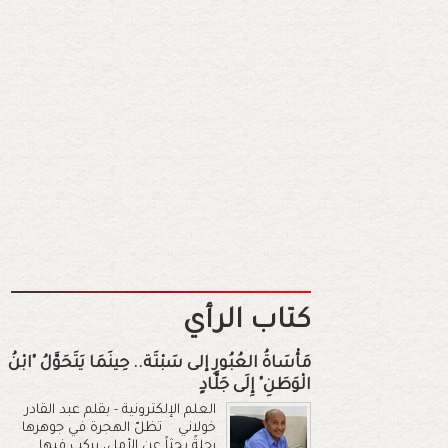
كتاب الرأي
مَأْسَاةُ العُبُورِ إلى سَبْتَة.. حِينَمَا يَتَحَوَّلُ "ابْنُ
الْوَطَنِ" إِلَى جَلَّادٍ
العلم الإلكترونية - بقلم عبد القادر
خولاني تظلّ الهجرة في جوهرها
رحلةً بحثاً عن الأمل، يركب فيها