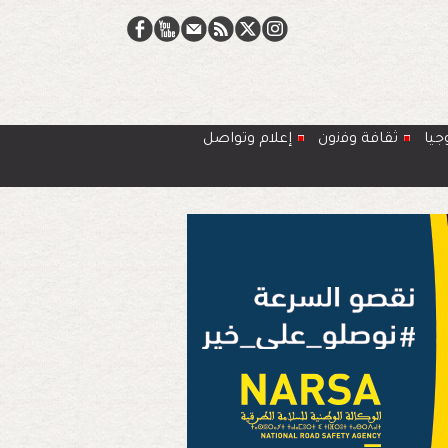
جيا
ﺛﻘﺎﻓﺔ وﻓﻧون
إعلام وتواصل