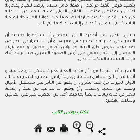
يتصيد فرص تنفيذ جرائمه، أو صفة حامل سلاح يترصد للقيام بمحاولة
اعتداء. و بمقتضى مقتضيات القانون الدولي نفسه، لا مفر من الرد عليه
من خلال قواعد دفاعية صارمة تضبطها جيدا قواتنا المسلحة الملكية
الباسلة، التي لا و لن تتردد في إثبات ذلك كلما لزم الأمر.
بالتالي، الأولى لمن أصدروا البيان التهجمي أن يستوعبوا حقيقية أن
المغرب في صحرائه و الصحراء في مغربها، و أن الاستمرار في التحريض
ضد بلادنا بغرض خلق الفتنة هو بؤس أخلاقي مطلق، و دفع لأزلام
الانفصال إلى انتحار حقيقي على أرض الصمود المغربي حيث يرابط أبناء
قواتنا المسلحة الملكية الأبطال.
المغرب أكد، غير ما مرة، أن قواعد اللعبة تغيرت بشكل لا رجعة فيه، و
أنه لا مجال لأي مساس بسلامة وبحرمة أراضي الصحراء المغربية. لذلك،
الأولى لجيراننا من جهة الشرق، أن يكفوا عن التآمر على مستقبل الأجيال
وحقها في التنمية والتقدم، وأن يوقفوا ما هم فيه من عبث و إضاعة
للحبر في كتابة بيانات لا يعبأ بما فيها أحد، لأن المغرب كبير على العابثين
وسالات الهضرة.
الكاتب يونس التايب