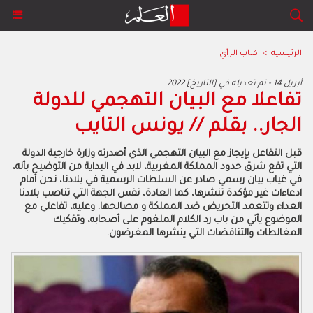
الرئيسية
>
كتاب الرأي
2022 أبريل 14 - تم تعديله في [التاريخ]
تفاعلا مع البيان التهجمي للدولة
الجار.. بقلم // يونس التايب
قبل التفاعل بإيجاز مع البيان التهجمي الذي أصدرته وزارة خارجية الدولة
التي تقع شرق حدود المملكة المغربية، لابد في البداية من التوضيح بأنه،
في غياب بيان رسمي صادر عن السلطات الرسمية في بلادنا، نحن أمام
ادعاءات غير مؤكدة تنشرها، كما العادة، نفس الجهة التي تناصب بلادنا
العداء وتتعمد التحريض ضد المملكة و مصالحها. وعليه، تفاعلي مع
الموضوع يأتي من باب رد الكلام الملغوم على أصحابه، وتفكيك
المغالطات والتناقضات التي ينشرها المغرضون.