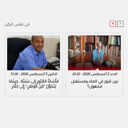
<
>
في نفس الركن
الاحد 2 أغسطس 2026 - 22:32
الاثنين 3 أغسطس 2026 - 11:26
بين قبور في الماء ومستقبل
مَأْسَاةُ العُبُورِ إلى سَبْتَة.. حِينَمَا
مجهول؟
يَتَحَوَّلُ "ابْنُ الْوَطَنِ" إِلَى جَلَّادٍ