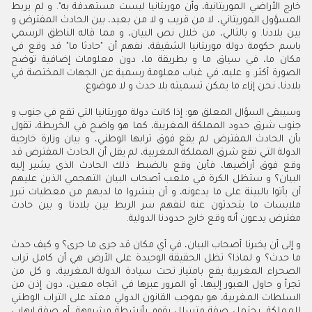
خارج الأراضي الموريتانية، وأن موريتانيا ليست مستهدفة به". و لم يربط
المسؤول الموريتاني، لا من قريب و لا من بعيد، بين الحادث المفترض و
بين بلادنا. و بالتالي، من خلال نص البيان، و مما قاله الناطق الرسمي
باسم حكومة دولة موريتانيا الشقيقة، نفهم أن "حادثا ما" قد وقع في
مكان ما، في سياق ما و بطريقة ما، دون معلومات إضافية توضح
الصورة أكثر. و عليه، في غياب معلومة رسمية عن الجهات المختصة في
بلادنا، نحن إزاء ما يمكن تسميته بلا حدث و لا موضوع.
وسيبقى السؤال المعلق هو: إذا كانت دولة موريتانيا التي تقع في جنوب و
جنوب شرق حدود المملكة المغربية، كما هو واضح في الخريطة، تقول
بأن الحادث المفترض لم يقع فوق ترابها الوطني، و بيان وزارة خارجية
الدولة التي تقع شرق المملكة المغربية، لم يقل أن الحادث المفترض قد
وقع فوق أراضيها، فأين وقع بالضبط ذلك الحادث الذي يشير إليه
البيان؟ و ستظل الكرة في ملعب أصحاب البيان التهجمي الذين عليهم
أن يأتوا بالبينة على ما يدعونه، و أن ينشروا ما لديهم من معطيات تبرر
ملابسات ما يتحدثون عنه لنفهم سر الربط بين بلادنا و بين حادث
مفترض يدعون أنه وقع خارج حدودنا الدولية.
و إلى أن يخبرنا أصحاب البيان، في أي مكان قد جرى ما جرى؟ و كيف حدث
ما حدث؟ و لماذا؟ تظل الحقيقة الوحيدة على الأرض هي أن كامل تراب
الصحراء المغربية يقع بامتياز تحت سيادة الدولة المغربية، و كل من
تجرأ و حاول العبور إليها، أو المرور عبرها في اتجاه معين، دون إذن من
السلطات المغربية، هو بموجب القانون الدولي معتد على التراب الوطني
للمملكة، يحتمل صفة متسلل يقوم بأنشطة مشبوهة، أو صفة إرهابي