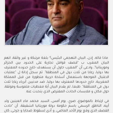
ماذا قاله، إذن، البيان التهجمي البئيس؟ بلغة مرتبكة و غير واثقة، اتهم
البيان المغرب ب "قصف قوافل تجارية على الحدود بين الجزائر
وموريتانيا"، وادعى أن "المغرب حاول أن يستهدف خارج حدوده المعترف
بها دوليا، رعايا من ثلاث دول في المنطقة". ثم سجل إدانة ل "عمليات
الاغتيال الموجهة باستعمال أسلحة حربية متطورة من قبل المملكة
المغربية، خارج حدودها المعترف بها دوليا، ضد مدنيين أبرياء رعايا ثلاث
دول في المنطقة". طبعا، لم يقدم البيان أية معطيات ملموسة وموثقة،
حول مكان و ملابسات الحادث المفترض الذي يتحدث عنه.
في ارتباط بالموضوع، صرح، يوم أمس، السيد محمد ماء العينين ولد
أييه، الناطق الرسمي باسم حكومة دولة موريتانيا الشقيقة، أن "حادث
القصف الذي وقع يوم الأحد الماضي، و أدى لسقوط ضحايا و جرحى، كان