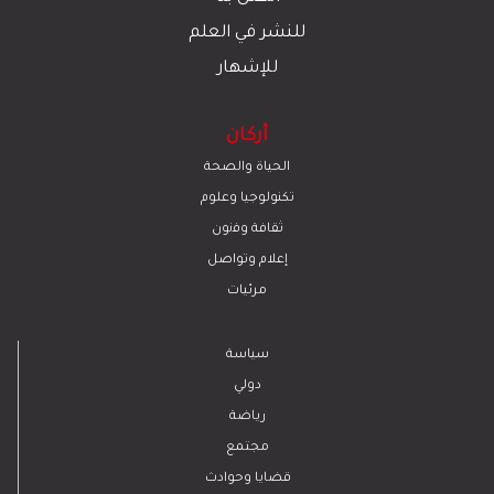
للنشر في العلم
للإشهار
أركان
الحياة والصحة
تكنولوجيا وعلوم
ﺛﻘﺎﻓﺔ وﻓﻧون
إعلام وتواصل
مرئيات
سياسة
دولي
رياضة
مجتمع
قضايا وحوادث