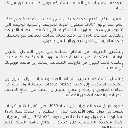
متعددة الجنسيات في العالم، بمشاركة حوالي 8 آلاف جندي من 26
دولة.
المغرب، الذي يتمتع بمكانة حليف رئيسي للولايات المتحدة خارج حلف
الناتو منذ يونيو 2004، سيكون الدولة الأفريقية والعربية الوحيدة التي
تشارك في هذه المناورات العسكرية، التي تنظمها البحرية الأمريكية
وحلفاؤها منذ عام 1960. في تأكيد لمتانة شراكته الدفاعية مع واشنطن
ومكانته البارزة في الأمن البحري الإقليمي والدولي.
وستُجرى التدريبات في مناطق مختلفة على طول الساحل الشرقي
للولايات المتحدة، من بينها قاعدة مايبورت البحرية بولاية فلوريدا،
وقاعدة كامب ليجون في كارولاينا الشمالية، إضافة إلى قاعدة نورفولك
في فرجينيا.
وتشمل الأنشطة تمارين للرماية الحية وعمليات إنزال بحري-بري
وتكتيكات انسحاب، إلى جانب محاكاة هجمات سيبرانية وتدريبات في
مجالات الغوص والإنقاذ والدفاع السيبراني، فضلاً عن إدماج الأنظمة
البحرية غير المأهولة ضمن العمليات.
ويعود تاريخ هذه المناورات إلى سنة 1959، حين تقرر تنظيم تدريبات
سنوية بين دول القارة الأمريكية، قبل أن تنطلق أول نسخة سنة 1960
بمشاركة تسع دول. ومنذ ذلك الحين تحولت “UNITAS” إلى أقدم مناورات
بحرية متعددة الجنسيات على مستوى العالم، وهذه السنة تُنظم