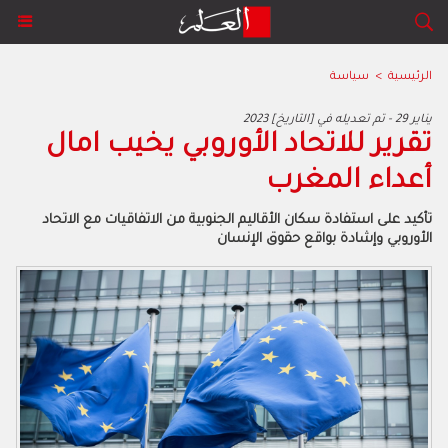
الرئيسية
>
سياسة
2023 يناير 29 - تم تعديله في [التاريخ]
‬أعداء‭ ‬المغرب
‬الأوروبي‭ ‬وإشادة‭ ‬بواقع‭ ‬حقوق‭ ‬الإنسان‭ ‬