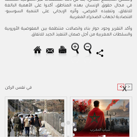
‬للاتفاق،‭ ‬وتنفيذه‭ ‬المرضي،‭ ‬وأثره‭ ‬الإيجابي‭ ‬على‭ ‬التنمية‭ ‬السوسيو‭-
‬اقتصادية‭ ‬لجهات‭ ‬الصحراء‭ ‬المغربية‭.‬
‬والسلطات‭ ‬المغربية‭ ‬من‭ ‬أجل‭ ‬ضمان‭ ‬التنفيذ‭ ‬الجيد‭ ‬للاتفاق‭.‬
<
>
في نفس الركن