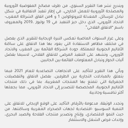
‬تبادل‭ ‬للرسائل،‭ ‬المعدلة‭ ‬للبروتوكولين‭ ‬1‭ ‬و4‭ ‬من‭ ‬اتفاق‭ ‬الشراكة‭ ‬المغرب‭-
‬باسم‭ ‬“الاتفاق‭ ‬الفلاحي”‭.‬
‬آليات‭ ‬الحوار‭ ‬وتبادل‭ ‬المعلومات‭ ‬القائمة‭ ‬بين‭ ‬الجانبين‭.‬
‬أكثر‭ ‬تنافسية‭ ‬وجاذبية‭.‬
‬وإحداث‭ ‬فرص‭ ‬الشغل‭ ‬والاستثمار‭.‬