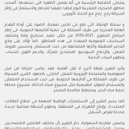
‬الشراكة‭ ‬رابح‭- ‬رابح‭ ‬مع‭ ‬الاتحاد‭ ‬الأوروبي‭.‬
‬وتطوير‭ ‬البنيات‭ ‬التحتية‭.‬
‬تحلية‭ ‬مياه‭ ‬البحر،‭ ‬ومخطط‭ ‬مكافحة‭ ‬التصحر‭.‬
‬محدثة‭ ‬لفرص‭ ‬الشغل‭.‬