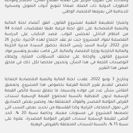
وشددت على ضرورة التركيز على صلابة القطاع المالي، بالابتكار ومواكبة
التطورات الدولية ذات الصلة، ضمانا لتنويع أدوات التمويل ومسايرة
للدينامية التي يعرفها الاقتصاد الوطني.
واعتبارا للطبيعة التقنية لمشروع القانون، اتفق أعضاء لجنة المالية
والتنمية الاقتصادية على خلق لجنة فرعية طبقا لمقتضيات المادة 94
من النظام الداخلي لمجلس النواب، قصد الانكباب على الدراسة
التفصيلية لمواد المشروع؛ حيث تم عقد اجتماع لهذه الأخيرة، بتاريخ 26
ماي 2022، ترأسه السيد رئيس اللجنة، بحضور السيدة مديرة الخزينة
والمالية الخارجية بوزارة الاقتصاد والمالية، التي قامت بتقديم وتفسير مواد
مشروع القانون، والإجابة على مختلف التساؤلات المثارة، وإعطاء
التوضيحات اللازمة في هذا الشأن، وتجدون ملخصا لكل ذلك في ملحق
ضمن هذا التقرير.
وبتاريخ 3 يونيو 2022، عقدت لجنة المالية والتمية الاقتصادية اجتماعا
خصص لتقديم تقرير اللجنة الفرعية بخصوص هذا المشروع، وتعميق
النقاش بشأن عدد من مواده ولاسيما، ما يتعلق بنسبة فائض القيمة
الإسمية لديون التغطية بالنسبة لمجموع القيمة الإسمية لسندات
القرض المؤمنة المصدر، والفوائد المتعلقة بها، ومصير بعض الصناديق
التي تمول الجماعات الترابية؛ وكذا الفلسفة من تحديد بعض النسب التي
تضمنها المشروع في مستويات معينة، وخاصة نسبة 20 %، كحد
أقصى للقيمة الإسمية لسندات القرض المؤمنة المصدرة، علاوة على
نسبة 15 %، بالنسبة للسندات المتعلقة بالقروض الرهنية.