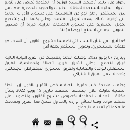
وجوابا على ذلك، أوضحت السيدة الوزيرة أن الحكومة تحرص على تنويع
الأدوات المالية للاستجابة لمختلف الطلبات والحاجيات المعبرة عنها، من
لدن المستثمر، وخلق نوع من التنافسية، على مستوى الأدوات المالية
التي توفرها الأبناك، بهدف تمويل الاقتصاد الوطني بكلفة أقل، وتشجيع
تمويل المشاريع على مستوى الجماعات الترابية، مبرزة أن صندوق
التمويل الجماعي لا يمنح قروضا مؤمنة.
كما أبرزت في شأن النسب التي تضمنها مشروع القانون، أن الهدف هو
طمأنة المستثمرين، وتمويل الاستثمار بكلفة أقل.
وبتاريخ 07 يونيو 2022، توصلت اللجنة بتعديلات من الفرق النيابية التالية:
فريق التجمع الوطني للأحرار، فريق الأصالة والمعاصرة، الفريق
الاستقلالي للوحدة والتعادلية والفريق الدستوري الديمقراطي الاجتماعي،
وتعديلات من الفريق الاشتراكي.
وختمت ماديحة خيير مقررة اللجنة ملخص التقرير بالقول إن اللجنة
المعنية تداولت خلال اجتماعها المنعقد بتاريخ 15 يونيو 2022 بشأن
مختلف التعديلات المقدمة بخصوص مشروع القانون، والتصويت على
مختلف مواده وفقا للنتائج الواردة بالجداول ضمن هذا التقرير؛ وصادقت
عليه كما تم تعديله، بالإجماع.