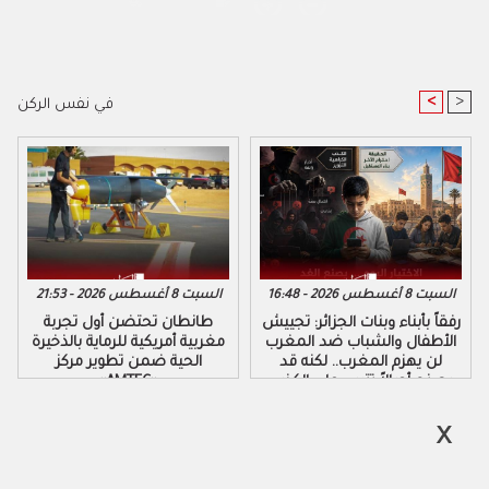
<
>
في نفس الركن
السبت 8 أغسطس 2026 - 16:48
السبت 8 أغسطس 2026 - 21:53
رفقاً بأبناء وبنات الجزائر: تجييش
طانطان تحتضن أول تجربة
الأطفال والشباب ضد المغرب
مغربية أمريكية للرماية بالذخيرة
لن يهزم المغرب.. لكنه قد
الحية ضمن تطوير مركز
يصنع أجيالاً تتربى على الكذب
«AMTEC»
والكراهية والتزوير