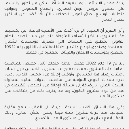
زيادة معدل الاستثمار، وما يعرفه النشاط البنكي من تطور، ولاسيما
على مستوى قروض الرهن العقاري، والقطاع العمومي، ومواكبة
متطلبات توسيع نطاق تمويل الجماعات الترابية، فضلا عن استقرار
معدل الادخار.
وأبرز التقرير أن السيدة الوزيرة أكدت على الأهمية البالغة التي يكتسيها
هذا المشروع، بالنظر للأهداف المتوخاة منه، من حيث تحديد النظام
القانوني المطبق على السندات التي تصدرها مؤسسات الائتمان
المعتمدة وصندوق الإيداع والتدبير، طبقا لمقتضيات القانون رقم 103.12
المتعلق بمؤسسات الائتمان والهيئات المعتبرة في حكمها.
وبتاريخ 19 ماي 2022، عقدت اللجنة اجتماعا ثانيا، خصص للمناقشة
العامة لذات المشروع، همت عدة جوانب، تمحورت بالأساس حول أسباب
وحيثيات إعداد هذا المشروع، وتوقيت إحالته على مجلس النواب، ومدى
قدرة سندات القرض المؤمنة على منافسة الأدوات المالية المتداولة
بالسوق المالي. بالإضافة إلى مسألة الإحالة على نصوص تنظيمية في
عدد من مواد مشروع القانون، وما قد يطرحه ذلك من إشكالات على
مستوى التنفيذ.
وفي هذا السياق، أفادت السيدة الوزيرة، أن المغرب ينهج مقاربة
استباقية منذ قرابة عشرين سنة فيما يخص الشأن المالي، وذلك
بالمقارنة مع بلدان في نفس مستوى النمو الاقتصادي.