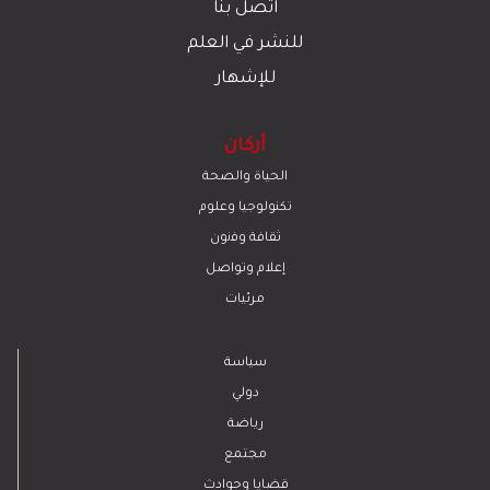
اتصل بنا
للنشر في العلم
للإشهار
أركان
الحياة والصحة
تكنولوجيا وعلوم
ﺛﻘﺎﻓﺔ وﻓﻧون
إعلام وتواصل
مرئيات
سياسة
دولي
رياضة
مجتمع
قضايا وحوادث