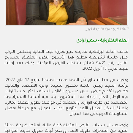
النائبة البرلمانية ماديحة خيير
العلم الالكترونية - سمير زرادي
قدمت النائبة البرلمانية ماديحة خيير مقررة لجنة المالية بمجلس النواب
خلال جلسة تشريعية مطلع هذا الأسبوع التقرير المتعلق بمشروع
القانون رقم 94.21 يتعلق بسندات القرض المؤمنة، وذلك بعد إحالته
عليها بتاريخ 13 أبريل 2022.
وذكرت في هذا السياق بأن اللجنة عقدت اجتماعا بتاريخ 17 ماي 2022،
ترأسه السيد رئيس اللجنة بحضور السيدة وزيرة الاقتصاد والمالية،
خصص لتقديم عرض بشأن مشروع القانون السالف الذكر، حيث تناولت
فيه الإطار العام لإعداد هذا المشروع، بما فيه أساسا الاستراتيجية
المعتمدة من طرف الوزارة، والمتمثلة في مواصلة تطوير القطاع المالي،
وتعبئة الادخار الطويل الأمد، وتنويع أدوات التمويل، مع مراعاة أفضل
الممارسات الدولية في هذا المجال.
وأوضحت أن سندات القرض المؤمنة كأداة مالية، أملتها ضرورة تعبئة
المزيد من المدخرات طويلة الأمد، ووضع آليات تمويل جديدة لمواكبة