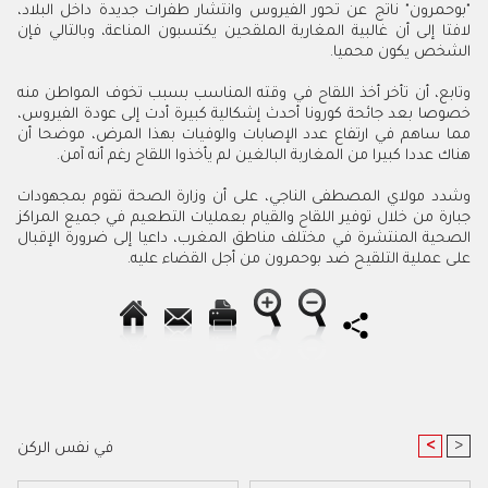
"بوحمرون" ناتج عن تحور الفيروس وانتشار طفرات جديدة داخل البلاد،
لافتا إلى أن غالبية المغاربة الملقحين يكتسبون المناعة، وبالتالي فإن
الشخص يكون محميا
.
وتابع، أن تأخر أخذ اللقاح في وقته المناسب بسبب تخوف المواطن منه
خصوصا بعد جائحة كورونا أحدث إشكالية كبيرة أدت إلى عودة الفيروس،
مما ساهم في ارتفاع عدد الإصابات والوفيات بهذا المرض، موضحا أن
هناك عددا كبيرا من المغاربة البالغين لم يأخذوا اللقاح رغم أنه آمن
.
وشدد مولاي المصطفى الناجي، على أن وزارة الصحة تقوم بمجهودات
جبارة من خلال توفير اللقاح والقيام بعمليات التطعيم في جميع المراكز
الصحية المنتشرة في مختلف مناطق المغرب، داعيا إلى ضرورة الإقبال
على عملية التلقيح ضد بوحمرون من أجل القضاء عليه.
<
>
في نفس الركن