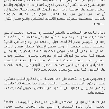
جينيا كان من هو منتشر في دول العالم ولم يعد كذلك، وهناك من كان
غير منتشر وأصبح ينتشر في بعض الدول، كما أن هناك جينوتيك يقتصر
انتشاره فقط على أفريقيا، وأخرى تغزو أمريكا اللاتينية وآسيا"، مشيرا إلى
أن عددا من الدول، من بينها المغرب، تقوم بإجراء تحليلات جينومية
للحالات المكتشفة لمعرفة مصدر الأنماط المنتشرة وتتبع مسار انتقال
الفيروس
.
وقال الباحث في السياسات والنظم الصحية، "إن فيروس الحصبة لا تقع
فيه طفرات تعمل على تغيير مناعته أو تقلل من فعالية اللقاح، مؤكدا أنه
رغم أن الفيروس يضم 24 نمطا جينيا إلا أنهم من نوع واحد من الناحية
المناعية، وعندما يصيب أي واحد منهم الإنسان يعطي نفس الجواب
المناعي، ما يعني أن لقاح مرض الحصبة له فعالية كبيرة ولا يمكن
تغييره كما حدث مع كورونا، كما أن فيروس بوحمرون مستقر وجوابه
المناعي واحد مهما تعددت السلالات، مما يجعل منظمة الصحة
العالمية والعديد من الدول ضمنها المغرب تتوفر على برنامج للقضاء
على المرض، كما حدث مع مرض الجدري سنة 1980
".
وبخصوص شروط القضاء على داء الحصبة، قال الدكتور الطيب حمضي،
يجب أن يكون الفيروس مستقرا، واللقاح فعالا جدا بنسبة 100 بالمائة،
وحاضن الفيروس هو الإنسان، لأنه إذا كان الحاضن الحيوان أيضا يصعب
القضاء عليه
.
من جانبه، قال مولاي المصطفى الناجي، مدير مختبر الفيروسات بجامعة
الحسن الثاني بالدار البيضاء، إن ارتفاع عدد الوفيات بسبب مرض