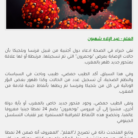
العلم - عبد الإلاه شهبون
نفى خبراء في الصحة ادعاء دول أجنبية من قبيل فرنسا وبلجيكا بأن
حالات الإصابة بمرض "بوحمرون" التي تم تسجيلها، مرتبطة أو لها علاقة
بمتحور جديد ظهر بالمغرب.
وفي هذا السياق، أكد الطيب حمضي، طبيب وباحث في السياسات
والنظم الصحية، أن تسجيل عدد من الحالات وكذا ظهور بعض البؤر
الوبائية في كل من بلجيكا وفرنسا تم ربطها بأنماط جينية قادمة من
المغرب
.
ونفى الطيب حمضي، وجود متحور جديد خاص بالمغرب أو بأية دولة
أخرى، مشيرا إلى أن فيروس "بوحمرون" يضم 24 نمطا جينيا معروفا
عالميا، وتخضع هذه الأنماط للمراقبة المستمرة عبر تقنيات التسلسل
الجينومي
.
وتابع المتحدث ذاته في تصريح لـ"العلم"، "المعروف أنه ضمن 24 نمطا