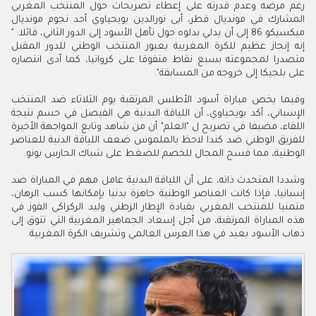
رغم مرضه وعدم قدرته على إعطاء تصريحات حول المنتخب المغربي
المشارك في مونديال قطر، أبى نورالدين بويحياوي أحد نجوم مونديال
ميكسيكو 86 إلى أن يدلي بدلوه حول تأهل الأسود إلى الدور الثاني، قائلا: "
إنه إنجاز عظيم للكرة المغربية بعبور المنتخب الوطني للدور المقبل
متصدرا لمجموعته بسبع نقاط متفوقا على كرواتيا، كما أدى انتصاره
على بلجيكا إلى خروجه من المسابقة".
وفيما يخص مباراة أسود الأطلس المرتقبة يوم الثلاثاء ضد المنتخب
الإسباني، أكد بويحياوي، أن اللياقة البدنية هي الفيصل في حسم نتيجة
اللقاء، مضيفا في تصريح ل "العلم" أن من شاهد وتابع المواجهة الأخيرة
للفريق الوطني ضد كندا لاحظ بالملموس ضعف اللياقة الدنية للعناصر
الوطنية، مما فسح المجال للخصم للضغط على شباك الحارس بونو.
وشددا المتحدث ذاته، على أن اللياقة البدنية عامل مهم في المباراة ضد
إسبانيا، فإذا كانت العناصر الوطنية جاهزة بدنيا بإمكانها كسب الرهان،
متمنيا للمنتخب المغربي بقيادة الإطار الزطني وليد الركراكي الفوز في
هذه المباراة المرتقبة، من أجل إسعاد الجماهير المغربية التي تتوق إلى
ذهاب الأسود بعيد في هذا العرس العالمي وتشريف الكرة المغربية.