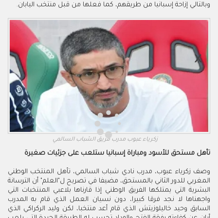
وبالتالي إزاحة إسبانيا من طريقهم، كما فعلها من قبل منتخب اليابان.
زكرياء عبوب مدرب فريق الشباب السالمي
تأهل مستحق للأسود ومباراة إسبانيا ستلعب على جزئيات صغيرة
وصف زكرياء عبوب، مدرب نادي شباب السالمي، تأهل المنتخب الوطني
المغربي للدور الثاني بالمستحق، مضيفا في تصريح ل"العلم" أن الترسانة
البشرية التي يمتلكها الفريق الوطني إذا قارناها بلاعبي المنتخبات التي
واجهناها لا نجد فرقا كبيرا، دون نسيان العمل الذي قام به المدرب
السابق وحيد خاليلوزيتش الذي قام أعد منتخبا، لكن وليد الركراكي الذي