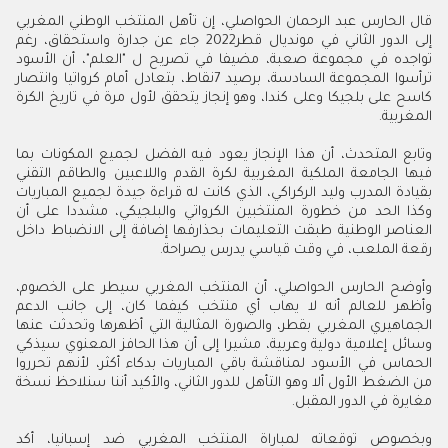
قال الحارس عبد الرحمان الحواصلي، إن تأهل المنتخب الوطني المغربي
إلى الدور الثاني في مونديال قطر2022 جاء عن جدارة واستحقاق، رغم
تواجده في مجموعة صعبة، مضيفا في تصريح ل "العلم"، أن الأسود
ترأسوا المجموعة السادسة، برصيد 7نقاط، بتعادل أمام كرواتيا وانتصار
كاسح على بلجيكا وعلى كندا، وهو إنجاز يتحقق لأول مرة في تاريخ الكرة
المغربية.
وتابع المتحدث، أن هذا الإنجاز يعود فيه الفضل لجميع المكونات بما
فيها الجامعة الملكية المغربية لكرة القدم واللاعبين والطاقم التقني
بقيادة المدرب وليد الركراكي، الذي كانت له قراءة جيدة لجميع المباريات
وكذا الحد من خطورة المنتخبين الكرواتي والبلجيكي، مشددا على أن
العناصر الوطنية طبقت التعليمات بحذارفها إضافة إلى الانضباط داخل
رقعة الملعب، في وقت قياسي يدرس يصراحة.
وأوضح الحارس الحواصلي، أن المنتخب المغربي سيطر على الخصوم،
وأظهر للعالم أنه لا يهاب أي منتخب كيفما كان، إلى جانب الدعم
الجماهيري المغربي بقطر، والصورة المثالية التي أظهرها وتحدثت عنها
وسائل إعلامية دولية وعربية، مشيرا إلى أن هذا الحافز المعنوي سيذكي
الحماس في الأسود لمناقشة باقي المباريات بدكاء أكثر، لأنهم تحرروا
من الضغط الأول ألا وهو التأهل للدور الثاني، والأكيد أننا سنلاحظ نسخة
مغايرة في الدور المقبل.
وبخصوص توقعاته لمباراة المنتخب المغربي ضد إسبانيا، أكد