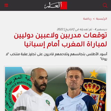
الرئيسية
>
رياضة
2022 ديسمبر 4 - تم تعديله في [التاريخ]
توقعات مدربين ولاعبين دوليين
لمباراة المغرب أمام إسبانيا
أسود الأطلس بتجانسهم وتلاحمهم قادرون على تجاوز عقبة منتخب "لا
روخا"