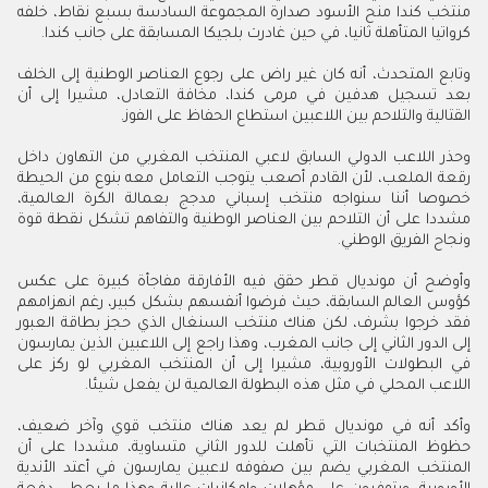
منتخب كندا منح الأسود صدارة المجموعة السادسة بسبع نقاط، خلفه
كرواتيا المتأهلة ثانيا، في حين غادرت بلجيكا المسابقة على جانب كندا.
وتابع المتحدث، أنه كان غير راض على رجوع العناصر الوطنية إلى الخلف
بعد تسجيل هدفين في مرمى كندا، مخافة التعادل، مشيرا إلى أن
القتالية والتلاحم بين اللاعبين استطاع الحفاظ على الفوز.
وحذر اللاعب الدولي السابق لاعبي المنتخب المغربي من التهاون داخل
رقعة الملعب، لأن القادم أصعب يتوجب التعامل معه بنوع من الحيطة
خصوصا أننا سنواجه منتخب إسباني مدجج بعمالة الكرة العالمية،
مشددا على أن التلاحم بين العناصر الوطنية والتفاهم تشكل نقطة قوة
ونجاح الفريق الوطني.
وأوضح أن مونديال قطر حقق فيه الأفارقة مفاجأة كبيرة على عكس
كؤوس العالم السابقة، حيث فرضوا أنفسهم بشكل كبير، رغم انهزامهم
فقد خرجوا بشرف، لكن هناك منتخب السنغال الذي حجز بطاقة العبور
إلى الدور الثاني إلى جانب المغرب، وهذا راجع إلى اللاعبين الذين يمارسون
في البطولات الأوروبية، مشيرا إلى أن المنتخب المغربي لو ركز على
اللاعب المحلي في مثل هذه البطولة العالمية لن يفعل شيئا.
وأكد أنه في مونديال قطر لم يعد هناك منتخب قوي وآخر ضعيف،
حظوظ المنتخبات التي تأهلت للدور الثاني متساوية، مشددا على أن
المنتخب المغربي يضم بين صفوفه لاعبين يمارسون في أعتد الأندية