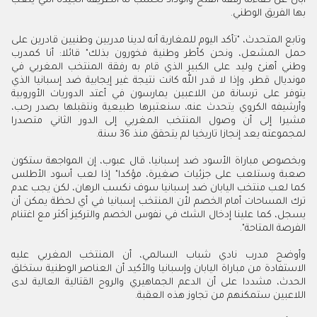
أبان عن كفاءته رفقة الفتح والوداد تحسب له الطريقة الجيدة التي يلعب
بها الفريق الوطني.
وتابع المتحدث، "تأكد اليوم للمغاربة أنه لدينا مدربين وطنيين قادرين على
حمل المشعل، ونحن كأطر وطنية فخورون بذلك" قائلا: أنا كمدرب
وطني أهنئ وليد على الكبير الذي قام به رفقة المنتخب المغربي في
مونديال قطر، وإذا لا قدر الله كانت نتيجة غير إيجابية ضد إسبانيا الذي
يتوفر على ترسانة من اللاعبين يمارسون في أعتد الدوريات الأوروبية
وأرشيفه الكروي يتحدث عنه، سنعتبرها طبيعية ونتقبلها بصدر رحب،
مشيرا إلى أن وصول المنتخب المغربي إلى الدور الثاني متصدرا
لمجموعته يعد إنجازا تاريخيا لم يتحقق منذ 36 سنة.
وبخصوص مباراة الأسود ضد إسبانيا، قال عبوب، إن المواجهة ستكون
صعبة وستلعب على جزئيات صغيرة، مؤكدا" إذا لعب أسود الأطلس
كما لعب منتخب اليابان ضد إسبانيا سوف نكسب الرهان، لكن يجب عدم
ترك المساحات أمام الخصم لأن المنتخب إسبانيا في أي لحظة يمكن أن
يسجل، كما علينا إدخال الشك في نفوس الخصم والتركيز أكثر مع اغتنام
الفرصة المتاحة".
وأوضح مدرب نادي شباب السالمي، أن المنتخب المغربي عليه
الاستفادة من مباراة اليابان وإسبانيا والأكيد أن العناصر الوطنية ستخلق
الحدث، مشددا على أن الدعم الجماهيري والروح القتالية العالية لدى
اللاعبين ستمكنهم من تجاوز هذه العقبة.