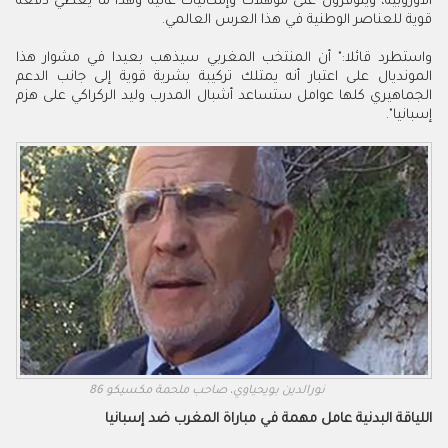
الأوروبية، ويتوفرون على مؤهلات وإمكانيات عالية وهذا ما يعطي دفعة
قوية للعناصر الوطنية في هذا العرس العالمي.
واستطرد قائلا:" أن المنتخب المغربي سيذهب بعيدا في مشوار هذا
المونديال على اعتبار أنه يمتلك تركيبة بشرية قوية إلى جانب الدعم
الجماهيري كلها عوامل ستساعد أشبال المدرب وليد الركراكي على هزم
إسبانيا".
نورالدين بويحياوي، صاحب ملحمة مكسيكو 86
اللياقة البدنية عامل مهمة في مباراة المغرب ضد إسبانيا