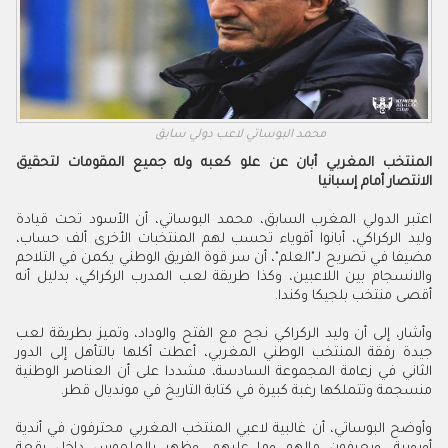
محمد البوساتي لاعب دولي سابق
المنتخب المغربي أبان عن علو كعبه وله جميع المقومات لتحقيق
الانتصار أمام إسبانيا
اعتبر الدولي المغرب السابق، محمد البوساتي، أن الأسود تحت قيادة
وليد الركراكي، أبانوا أقوياء تحسب لهم المنتخبات الأخرى ألف حساب،
مضيفا في تصريح لـ"العلم"، أن سر قوة الفريق الوطني يكمن في التلاحم
والانسجام بين اللاعبين، وكذا طريقة لعب المدرب الركراكي، بدليل أنه
أقصى منتخب بلجيكا وكندا.
وأشار، إلى أن وليد الركراكي نجح مع الفتح والوداد، وتميز بطريقة لعب
جيدة رفقة المنتخب الوطني المغربي، أعطت أكلها بالتأهل إلى الدور
الثاني في زعامة المجموعة السادسة، مشددا على أن العناصر الوطنية
منسجمة وتتملكها رغبة كبيرة في كتابة التاريخ في مونديال قطر.
وأوضح البوساتي، أن غالبية لاعبي المنتخب المغربي محترفون في أندية