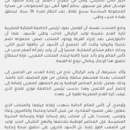
الدور الثاني بالتاريخي، وقال في تصريح لـ"العلم" إن إنجاز الأسود في
مونديال قطر غير مسبوق، بحكم أنهوا أنهى دور المجموعات في صدارة
المجموعة السادسة بسبع نقاط، بعد انتظار لمدة 36 سنة، ليتحقق
بقيادة مدرب وطني.
وتابع المتحدث نفسه، أن الفضل يعود لرئيس الجامعة الملكية المغربية
لكرة القدم بتعيينه لوليد الركراكي كناخب وطني للأسود، علما أن
خاليلوزيتش بعد إجراء القرعة ووجود المنتخب ضمن مجموعة تضم
بلجيكا وكرواتيا وكندا، أكد للجميع أن الأسود لن يتأهلوا للدور الثاني،
وبذلك حطم مشاعر المغاربة، مشيرا إلى أن وليد رغم أنه أصغر مدرب في
كأس العالم ولم يأخذ فترة كافية لإعداد المنتخب المغربي، فإنه استطاع
تحقيق هذا الإنجاز، وبالتالي ترفع له القبعة.
وأكد بنشريفة، أن وليد الركراكي نجح في إعادة العديد من اللاعبين إلى
المنتخب بعدما همشهم سابقه، وتمكن من هزم المصنف ثانيا عالميا،
وذلك بفضل تلاحم العناصر الوطنية ودعم الجمهور المغربي إضافة إلى
إحضار أسر اللاعبين وهذا يحسب لرئيس الجامعة فوزي لقجع الذي
عرفت كرة القدم المغربية طفرة في عهده.
وأوضح، أن كأس العالم الحالية شهدت إيقاعا مرتفعا والمنتخب الذي
يتهاون يلقى مصيره المغادرة، من قبيل ألمانيا وبلجيكا والكاميرون وغانا
وتونس، رمشددا على أن منتخب رغم إسبانيا قوته وترسانته البشرية
المتمرسة، فإن العناصر الوطنية بتلاحمها والنهج التكتيكي الجيد لوليد
من الصعب الفوز علينا، بل الأسود قادرون على تحقيق نتيجة إيجابية