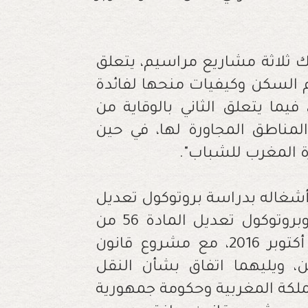
 ثلاثة مشاريع مراسيم، يتعلق
عم السكن وكيفيات منحها لفائدة
ا يتعلق الثاني بالوقاية من
لمناطق المجاورة لها، في حين
ة المغرب للشباب".
غاله بدراسة بروتوكول تعديل
المادة 50 (أ) من اتفاقية الطيران المدني وبروتوكول تعديل المادة 56 من
هذه الاتفاقية، الموقعين بمونتريال في 6 أكتوبر 2016، مع مشروع قانون
ن، ويليهما اتفاق بشأن النقل
ملكة المغربية وحكومة جمهورية