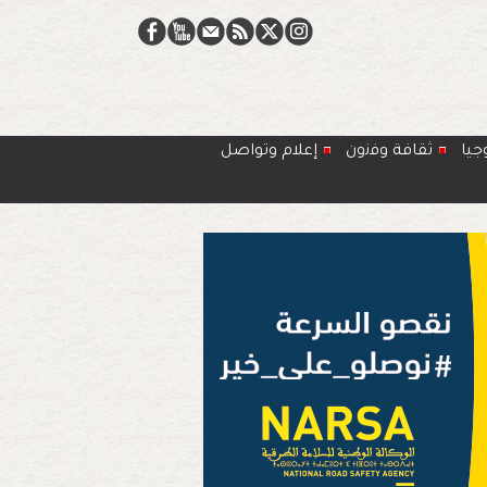
جيا
ﺛﻘﺎﻓﺔ وﻓﻧون
إعلام وتواصل