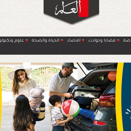
اضة
قضايا وحوادث
اﻗﺗﺻﺎد
الحياة والصحة
ﻋﻠوم وتكنولو