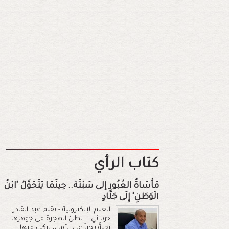
كتاب الرأي
مَأْسَاةُ العُبُورِ إلى سَبْتَة.. حِينَمَا يَتَحَوَّلُ "ابْنُ
الْوَطَنِ" إِلَى جَلَّادٍ
العلم الإلكترونية - بقلم عبد القادر
خولاني تظلّ الهجرة في جوهرها
رحلةً بحثاً عن الأمل، يركب فيها