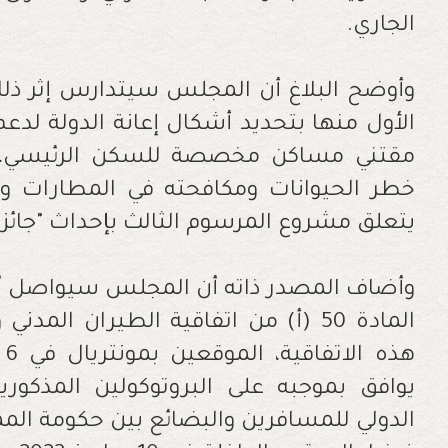
الجاري.
وأوضح البلاغ أن المجلس سيتدارس إثر ذلك
الأول منها بتحديد أشكال إعانة الدولة لد
مقتني مساكن مخصصة للسكن الرئيسي، فيم
خطر الحيوانات ومكافحته في المطارات وا
يتعلق مشروع المرسوم الثالث بإحداث "جائز
وأضاف المصدر ذاته أن المجلس سيواصل أش
يوافق بموجبه على البروتوكولين المذكوري
الدولي للمسافرين والبضائع بين حكومة الم