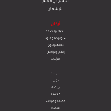
للنشر في العلم
للإشهار
أركان
الحياة والصحة
تكنولوجيا وعلوم
ﺛﻘﺎﻓﺔ وﻓﻧون
إعلام وتواصل
مرئيات
سياسة
دولي
رياضة
مجتمع
قضايا وحوادث
اقتصاد