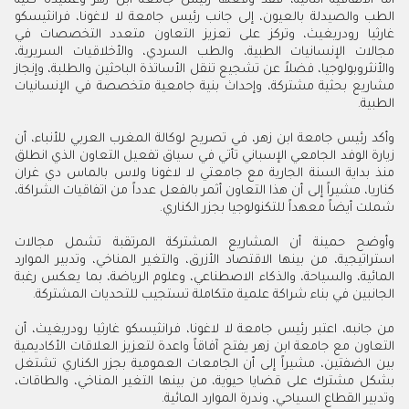
أما الاتفاقية الثانية، فقد وقعها رئيس جامعة ابن زهر وعميدة كلية
الطب والصيدلة بالعيون، إلى جانب رئيس جامعة لا لاغونا، فرانثيسكو
غارثيا رودريغيث، وتركز على تعزيز التعاون متعدد التخصصات في
مجالات الإنسانيات الطبية، والطب السردي، والأخلاقيات السريرية،
والأنثروبولوجيا، فضلاً عن تشجيع تنقل الأساتذة الباحثين والطلبة، وإنجاز
مشاريع بحثية مشتركة، وإحداث بنية جامعية متخصصة في الإنسانيات
الطبية.
وأكد رئيس جامعة ابن زهر، في تصريح لوكالة المغرب العربي للأنباء، أن
زيارة الوفد الجامعي الإسباني تأتي في سياق تفعيل التعاون الذي انطلق
منذ بداية السنة الجارية مع جامعتي لا لاغونا ولاس بالماس دي غران
كناريا، مشيراً إلى أن هذا التعاون أثمر بالفعل عدداً من اتفاقيات الشراكة،
شملت أيضاً معهداً للتكنولوجيا بجزر الكناري.
وأوضح حمينة أن المشاريع المشتركة المرتقبة تشمل مجالات
استراتيجية، من بينها الاقتصاد الأزرق، والتغير المناخي، وتدبير الموارد
المائية، والسياحة، والذكاء الاصطناعي، وعلوم الرياضة، بما يعكس رغبة
الجانبين في بناء شراكة علمية متكاملة تستجيب للتحديات المشتركة.
من جانبه، اعتبر رئيس جامعة لا لاغونا، فرانثيسكو غارثيا رودريغيث، أن
التعاون مع جامعة ابن زهر يفتح آفاقاً واعدة لتعزيز العلاقات الأكاديمية
بين الضفتين، مشيراً إلى أن الجامعات العمومية بجزر الكناري تشتغل
بشكل مشترك على قضايا حيوية، من بينها التغير المناخي، والطاقات،
وتدبير القطاع السياحي، وندرة الموارد المائية.