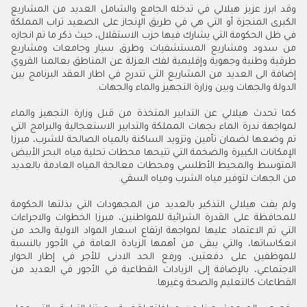
وقد ابرز عزيز هيلالي في تدخله الجامع والشامل العديد من المشاريع
الكبرى المنجزة أو التي هي في طريق الإنجاز على الصعيد تراب المملكة
في ظل الحكومة التي يشارك فيها حزب الاستقلال، حيث ذكر ما تم انجازه
من سدود ومشاريع المستشفيات وطرق سيار وجامعات ومشاريع
طرقية وطنية وجهوية وإقليمية لفك العزلة عن المناطق بعالمنا القروي
إضافة الى العديد من المشاريع التي تندرج في اطار العقد البرنامج بين
الدولة والجهات وبين وزارة التجهيز والماء والجهات.
كما تحدث هيلالي عن التدابير المتخذة من قبل وزارة التجهيز والماء
لمواجهة ندرة الماء بجهات المملكة والتدابير الاستعجالية والبرامج التي
تم وضعها لضمان تأمين وتزويد الساكنة بالمياه الصالحة للشرب، مبرزا
الإمكانات الكبيرة والضخمة التي تتيحها محطات تحلية مياه البحر الأبيض
المتوسط والمحيط الأطلسي ومحطات معالجة المياه العادمة بالعديد
من الجهات لتوفير مياه الشرب ومياه السقي.
ولم يفت هيلالي التذكير بالعديد من المجهودات التي بذلتها الحكومة
للمحافظة على القدرة الشرائية للمواطنين، مبرزا الخطوات والاجراءات
التي تم الاعتماد عليها لمواجهة ارتفاع اسعار المواد الاولية والحد من
انعكاساتها، والتي يبقى من أهمها الزيادة العامة في الأجور بالنسبة
للموظفين على دفعتين، ورفع الحد الادنى للأجر في إطار الحوار
الاجتماعي، بالإضافة إلى الزيادات القطاعية في الأجور في العديد من
القطاعات كالتعليم والصحة وغيرها.