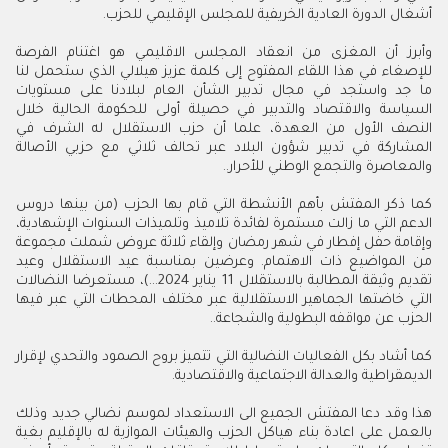
أشغال الدورة العادية الخريفية للمجلس الإقليمي للحزب.
وأبرز أن المغزى من انعقاد المجلس الاقليمي هو اغتنام الفرصة
للإصغاء في هذا اللقاء المفتوح إلى كلمة عزيز هيلالي الذي ستحمل لنا
ما جد واستجد في مجال تدبير الشأن العام لبلادنا على مستويات
السياسة والاقتصاد والتدبير في حصيلة أولى للحكومة الحالية خلال
النصف الأول من العهدة، علما أن حزب الاستقلال له الشرف في
المشاركة في تدبير شؤون البلاد عبر تحالف ثلاثي مع حزبي الأصالة
والمعاصرة والتجمع الوطني للأحرار..
كما ذكر المفتش بأهم الأنشطة التي قام بها الحزب (من بينها دروس
الدعم التي ما زالت مستمرة لفائدة تلاميذ وتلميذات السنوات الإشهادية،
وإقامة حفل إفطار في شهر رمضان وإلقاء ثلاثة عروض شملت مجموعة
من المواضيع ذات الاهتمام. وعرضين بمناسبة عيد الاستقلال وعيد
تقديم وثيقة المطالبة بالاستقلال 11 يناير 2024...)، مستعرضا النضالات
التي خاضتها الجماهير الاستقلالية عبر مختلف المحطات التي عبر فيها
الحزب عن مواقفه البطولية والشجاعة..
كما أشاد بكل الفعاليات النضالية التي تتميز بروح الصمود والتحدي لإقرار
الديمقراطية والعدالة الاجتماعية والاقتصادية.
هذا وقد دعا المفتش الجميع الى الاستعداد لموسم نضالي جديد وذلك
بالعمل على اعادة بناء هياكل الحزب والهيئات الموازية له بالإقليم بغية