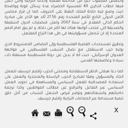
وخصص المبعوث حيزا من مداخلته لقضية وحدتنا الترابية والتي حمل
فيها خطاب الذكرى 49 للمسيرة الخضراء عدة رسائل قوية وواضحة
حيث وضع فيه جلالة الملك النقط على الحروف، كما ان قرار مجلس
الأمن الدولي التابع للأمم المتحدة رقم 27.56 أكد هو الآخر على مبادرة
الحكم الذاتي المقدم في سنة 2007 ولعل قنصليات الدول الشقيقة
والصديقة التي فتحت أبوابها هناك لها اكثر من دلالة، و لم يبق امام الامم
المتحدة إلا ان تتحمل مسؤوليتها في طي هذا النزاع المفتعل.
وتطرق لمستجدات القضية الفلسطينية وإلى التضامن اللامشروط الذي
يوليه حزب الاستقلال مع نضال الشعب الفلسطيني في مواجهة
العدوان الإسرائيلي، حيث انه لا بديل عن دولة فلسطينية مستقلة ذات
سيادة وعاصمتها القدس.
كما دعا هيلالي الاطر الاستقلالية ومنتخبي الحزب بإقليم جرسيف للعمل
الجاد والمسؤول وفقا لمبادئ الحزب الراسخة والمتجذرة والعمل على
استعادة المصداقية للفعل السياسي والمساهمة في تجويد العمل
السياسي عبر التفاعل والترافع عن مطالب المواطنين وكذا ترجمة
حاجياتهم وانشغالاتهم وتوفير فرص الشغل للشباب من أجل خلق
تنمية مستدامة عبر الجماعات الترابية بإقليم جرسيف.