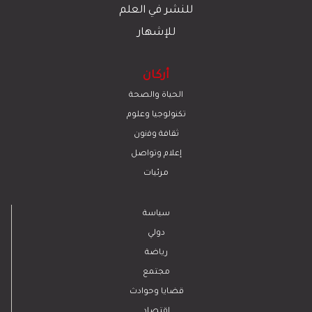
للنشر في العلم
للإشهار
أركان
الحياة والصحة
تكنولوجيا وعلوم
ﺛﻘﺎﻓﺔ وﻓﻧون
إعلام وتواصل
مرئيات
سياسة
دولي
رياضة
مجتمع
قضايا وحوادث
اقتصاد