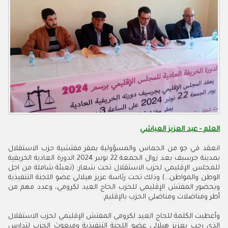
العلم - عبد العزيز العياشي
انعقد في جو من الحماس والمسؤولية بمقر مفتشية حزب الاستقلال
بمدينة جرسبف بعد زوال الجمعة 22 نونبر 2024 الدورة العادية الخريفية
للمجلس الإقليمي لحزب الاستقلال تحت شعار: (تعبئة شاملة من اجل
الوطن والمواطن...) وذلك تحت رئاسة عزيز هيلالي عضو اللجنة التنفيذية
وبحضور المفتش الإقليمي للحزب الحاج العيد لكرومي، وعدد مهم من
أطر ومناضلات ومناضلي الحزب بالإقليم.
وأعطيت الكلمة للحاج العيد لكرومي المفتش الإقليمي لحزب الاستقلال
الذي رحب بعزيز هيلالي عضو اللجنة التنفيذية ومبعوث الحزب لتدارس