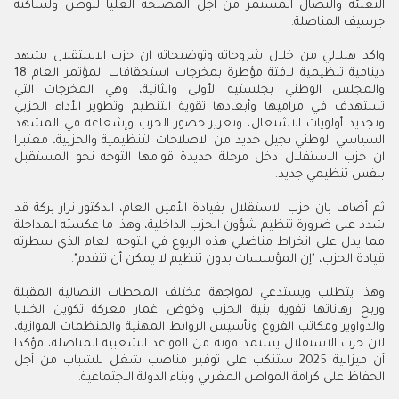
التعبئة والنضال المستمر من أجل المصلحة العليا للوطن ولساكنة
جرسيف المناضلة.
واكد هيلالي من خلال شروحاته وتوضيحاته ان حزب الاستقلال يشهد
دينامية تنظيمية لافتة مؤطرة بمخرجات استحقاقات المؤتمر العام 18
والمجلس الوطني بجلستيه الأولى والثانية، وهي المخرجات التي
تستهدف في مراميها وأبعادها تقوية التنظيم وتطوير الأداء الحزبي
وتجديد أولويات الاشتغال، وتعزيز حضور الحزب وإشعاعه في المشهد
السياسي الوطني بجيل جديد من الاصلاحات التنظيمية والحزبية، معتبرا
ان حزب الاستقلال دخل مرحلة جديدة قوامها التوجه نحو المستقبل
بنفس تنظيمي جديد.
ثم أضاف بان حزب الاستقلال بقيادة الأمين العام، الدكتور نزار بركة قد
شدد على ضرورة تنظيم شؤون الحزب الداخلية، وهذا ما عكسته المداخلة
مما يدل على انخراط مناضلي هذه الربوع في التوجه العام الذي سطرته
قيادة الحزب، "إن المؤسسات بدون تنظيم لا يمكن أن تتقدم".
وهذا يتطلب ويستدعي لمواجهة مختلف المحطات النضالية المقبلة
وربح رهاناتها تقوية بنية الحزب وخوض غمار معركة تكوين الخلايا
والدواوير ومكاتب الفروع وتأسيس الروابط المهنية والمنظمات الموازية،
لان حزب الاستقلال يستمد قوته من القواعد الشعبية المناضلة، مؤكدا
أن ميزانية 2025 ستنكب على توفير مناصب شغل للشباب من أجل
الحفاظ على كرامة المواطن المغربي وبناء الدولة الاجتماعية.