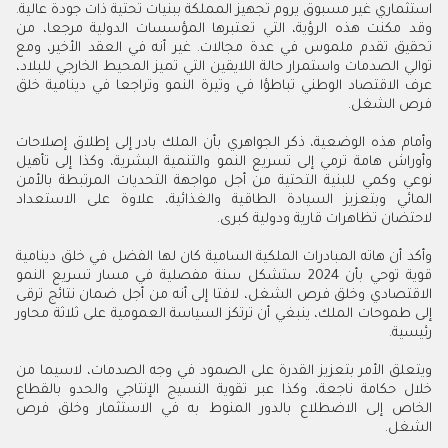
استثماري غير مسبوق يروم تجهيز المملكة ببنيات تحتية ذات جودة عالية.
وقد مكنت هذه الرؤية، التي تعتبرها المؤسسات الدولية مرجعا، من
تحقيق تقدم ملموس في عدة مجالات. غير أنه في العقد الأخير، ومع
توالي الصدمات واستمرار حالة اللايقين التي تميز المحيط الخارجي للبلاد،
عرف الاقتصاد الوطني تباطؤا في وتيرة النمو وتراجعا في دينامية خلق
فرص الشغل.
وأمام هذه الوضعية، ذكر الجواهري بأن الملك بادر إلى إطلاق إصلاحات
وأوراش هامة ترمي إلى تسريع النمو والتنمية البشرية، وكذا إلى تأهيل
نوعي وكمي للبنية التحتية من أجل مواجهة التحديات المرتبطة بالأمن
المائي وبتعزيز السيادة الطاقية والغذائية، علاوة على الاستعداد
لاحتضان تظاهرات قارية ودولية كبرى.
وأكد أن هاته المبادرات الملكية السامية كان لها الفضل في خلق دينامية
قوية توحي بأن 2024 ستشكل سنة مفصلية في مسار تسريع النمو
الاقتصادي وخلق فرص الشغل، لافتا إلى أنه من أجل ضمان نتائج ترقى
إلى طموحات الملك، ينبغي أن ترتكز السياسة العمومية على ثلاثة محاور
رئيسية.
ويتعلق الأمر بتعزيز القدرة على الصمود في وجه الصدمات، لاسيما من
خلال حكامة ناجعة، وكذا عبر تقوية النسيج الإنتاجي والحدو بالقطاع
الخاص إلى الاضطلاع بالدور المنوط به في الاستثمار وخلق فرص
الشغل.