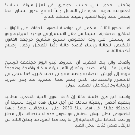
ويتمثل المحور الثاني، حسب الجواهري، في تعزيز مرونة السياسة
العمومية لتقوية القدرة على التفاعل والتأقلم مع تطور السياق، مما
يقتضي تتبعا وثيقا للتنفيذ وتقييما منتظما للنتائج.
أما المحور الثالث، فيكمن في مواصلة الجهود للحفاظ على التوازنات
الماكرو اقتصادية، لاسيما من خلال الاستمرار في توطيد الميزانية، وهو
ما يستدعي على وجه الخصوص تسريع مشاريع مراجعة القانون
التنظيمي للمالية وإرساء قاعدة مالية وكذا التعجيل بإكمال إصلاح
أنظمة التقاعد.
وأضاف والي بنك المغرب أن الشروط تبدو اليوم مجتمعة لترسيخ
وتعزيز هذا الزخم الجديد. ويتعلق الأمر برؤية ملكية واضحة وطموحة
تترجم إلى أوراش اقتصادية واجتماعية وبنى تحتية كبرى، كما تتجلى في
الاستقرار والمصداقية اللذين ينعم بهما المغرب، مما يعزز صورته
الإيجابية وجاذبيته على الصعيد الدولي.
واختتم الجواهري كلمته قائلا إن كافة القوى الحية بالمغرب مطالبة
بتنظيم أفضل وبتعبئة شاملة من أجل تنزيل هذه الرؤية، لاسيما أن
المملكة مقبلة، في أفق سنة 2030، على استحقاقات هامة. وبهذا
الخصوص، يظل الرهان الحقيقي هو تحويل هذه الاستحقاقات إلى محفز
ورافعة للحفاظ على الدينامية إلى ما بعد هذا الأفق، بما يمكن البلاد من
الارتقاء ضمن فئات الدخل العليا.