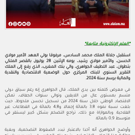
*العلم الإلكترونية: متابعة*
استقبل جلالة الملك محمد السادس، مرفوقا بولي العهد الأمير مولاي
الحسن، والأمير مولاي رشيد، يومه الإثنين 28 يوليوز، بالقصر الملكي
بتطوان، عبد اللطيف الجواهري، والي بنك المغرب، الذي رفع إلى الملك
التقرير السنوي للبنك المركزي حول الوضعية الاقتصادية والنقدية
والمالية برسم سنة 2024.
في معرض كلمته بين يدي الملك، قال الجواهري إنه رغم سياق دولي
متسم بمستوى عال من اللايقين وتوالي سنوات الجفاف، تمكن
الاقتصاد الوطني خلال سنة 2024 من تسجيل تحسن ملحوظ، حيث
بلغت نسبة نموه 3,8 بالمائة إجمالا و4,8 بالمائة في القطاعات غير
الفلاحية. وبالموازاة مع ذلك، تراجع التضخم بشكل كبير ليستقر في
متوسط 0,9 بالمائة.
وأوضح الجواهري أنه أخذا بالاعتبار تبدد الضغوط التضخمية، وبغية