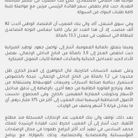
مواكبة هذا التعافي الاقتصادي، شرع بنك المغرب في تيسير سياسته
النقدية، حيث قام بخفض سعر الفائدة الرئيسي مرتين مع مواصلة تلبية
كافة طلبات البنوك من السيولة.
وفي سوق الشغل، أكد والي بنك المغرب أن الاقتصاد الوطني أحدث 82
ألف منصب، إلا أن هذا العدد لم يكن كافيا ليعكس التوجه التصاعدي
للبطالة التي استقرت في معدل 13,3 بالمائة.
وفيما يتعلق بالمالية العمومية، أشار إلى تواصل جهود توطيد الميزانية
حيث انخفض العجز إلى 3,9 بالمائة من الناتج الداخلي الإجمالي، بفضل
الأداء الجيد للمداخيل الجبائية والعائدات الهامة لآليات التمويل المبتكرة.
وعلى صعيد الحسابات الخارجية، قال الجواهري إن العجز الجاري ظل
محدودا في 1,2 بالمائة من الناتج الداخلي الإجمالي، نتيجة بالخصوص
لاستمرار دينامية صناعة السيارات ومبيعات الفوسفاط ومشتقاته من
جهة، وتراجع الفاتورة الطاقية من جهة أخرى، بالإضافة إلى تدفق مداخيل
الأسفار وتحويلات المغاربة المقيمين بالخارج. وفي المجموع، تحسنت
الأصول الاحتياطية الرسمية لبنك المغرب إلى أكثر من 375 مليار درهم، أي
ما يعادل قرابة 5 أشهر ونصف من الواردات.
بعد ذلك، توقف والي بنك المغرب عند الإنجازات المسجلة منذ مطلع
الألفية، حيث أشار إلى أن المغرب انخرط تحت القيادة الرشيدة للملك
محمد السادس في تنفيذ أحد أكثر البرامج طموحا في مجال الإصلاحات
المؤسساتية والاقتصادية والاجتماعية، وذلك بالموازاة مع برنامج