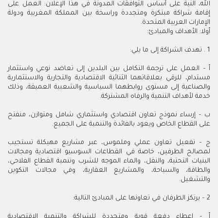
الله، النية على أساس التوافقات المدونة في هذا الإعلان: العمل على
إقامة شراكة مبتكرة ومتجددة وراسخة بين المملكة المغربية ودولة
الإمارات العربية المتحدة.
أولا: الأهداف والمبادئ:
1 . تهدف الشراكة إلى ما يلي:
أ‌ – العمل على ترجمة التكامل بين البلدين إلى تعاضد نوعي واستثمار
مستدام، للرقي بعلاقاتهما الثنائية الاقتصادية والتجارية والاستثمارية
والصناعية إلى مستوى روابطهما السياسية والشعبية العميقة، وذلك
خدمة لأهداف التنمية والرفاه المشتركة.
ب‌ – إرساء نموذج تعاون اقتصادي واستثماري شامل ومتوازن، منفتح
على القطاع الخاص ويعود بالفائدة والتنمية على الجميع.
ج – تفعيل تعاون عملي وملموس، عبر مشاريع مهيكلة تستجيب
لمصالح الطرفين، خاصة في القطاعات السوسيو اقتصادية ومجالات
البنيات التحتية، والنقل، والماء الموجه للشرب وتنمية القطاع الفلاحي،
والطاقة، والسياحة، والمشاريع العقارية، وفي مجالات التكوين
والتشغيل.
2 – يرتكز الطرفان في تعاونها على المبادئ التالية:
أ – إعطاء دفعة قوية ومتجددة للشراكة والتنمية الاقتصادية