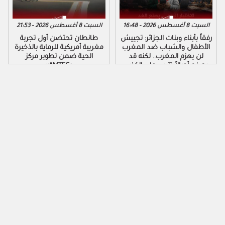
السبت 8 أغسطس 2026 - 16:48
السبت 8 أغسطس 2026 - 21:53
رفقاً بأبناء وبنات الجزائر: تجييش
طانطان تحتضن أول تجربة
الأطفال والشباب ضد المغرب
مغربية أمريكية للرماية بالذخيرة
لن يهزم المغرب.. لكنه قد
الحية ضمن تطوير مركز
يصنع أجيالاً تتربى على الكذب
«AMTEC»
والكراهية والتزوير