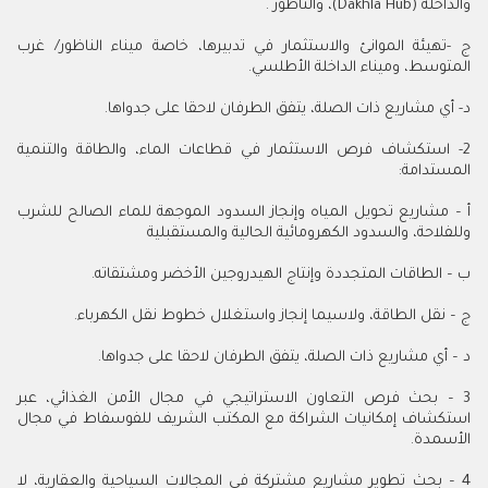
والداخلة (Dakhla Hub)، والناظور .
ج -تهيئة الموانئ والاستثمار في تدبيرها، خاصة ميناء الناظور/ غرب
المتوسط، وميناء الداخلة الأطلسي.
د- أي مشاريع ذات الصلة، يتفق الطرفان لاحقا على جدواها.
2- استكشاف فرص الاستثمار في قطاعات الماء، والطاقة والتنمية
المستدامة:
أ – مشاريع تحويل المياه وإنجاز السدود الموجهة للماء الصالح للشرب
وللفلاحة، والسدود الكهرومائية الحالية والمستقبلية
ب‌ – الطاقات المتجددة وإنتاج الهيدروجين الأخضر ومشتقاته.
ج – نقل الطاقة، ولاسيما إنجاز واستغلال خطوط نقل الكهرباء.
د – أي مشاريع ذات الصلة، يتفق الطرفان لاحقا على جدواها.
3 – بحث فرص التعاون الاستراتيجي في مجال الأمن الغذائي، عبر
استكشاف إمكانيات الشراكة مع المكتب الشريف للفوسفاط في مجال
الأسمدة.
4 – بحث تطوير مشاريع مشتركة في المجالات السياحية والعقارية، لا