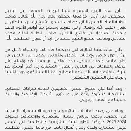
المتحدة، بين يومي 4 و5 ديسمبر 2023.
– تأتي هذه الزيارة الميمونة تثبيتا للروابط العميقة بين البلدين
الشقيقين، التي أرسى قواعدها المغفور لهما بإذن الله تعالى، صاحب
الجلالة الملك الحسن الثاني وصاحب السمو الشيخ زايد بن سلطان آل
نهيان (طيب الله ثراهما)، والتي تقويها وتسمو بها أواصر الأخوة الحقة
والمحبة الصادقة بين قائدي البلدين، صاحب الجلالة الملك محمد
السادس وصاحب السمو الشيخ محمد بن زايد آل نهيان، حفظهما الله.
– خلال مباحثاتهما الثنائية، التي طبعتها ثقة تامة وانسجام كامل في
الرؤى حول فرص وإمكانات التكامل والتعاون العملي بين البلدين في
إطار تعاضد وتكاتف متبادل، جدد القائدان عزمهما الأكيد والملح على
الارتقاء بالعلاقات بين البلدين والتعاون المشترك إلى آفاق أوسع، عبر
شراكات اقتصادية فاعلة، تخدم المصالح العليا المشتركة وتعود بالتنمية
والرفاه على الشعبين الشقيقين.
– وقد أكدا على طموح البلدين الشقيقين لإقامة شراكات اقتصادية
استراتيجية مشتركة رائدة على مستوى الأسواق الإقليمية والدولية،
لاسيما مع الفضاء الإفريقي.
– وبناء على رصيد العلاقات الثنائية ونجاح تجربة الاستثمارات الإماراتية
في المغرب، ودعما لبرنامج التنمية الاقتصادية والاجتماعية لسنوات
2024-2029 ومواكبة لتطور البنية التشريعية والتنظيمية التي تضمن
فرص استثمارية واعدة ومناخ أعمال جاذب، قرر قائدا البلدين، حفظهما