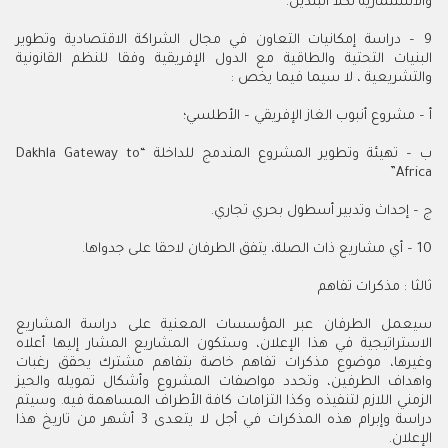
والاستثمارية لكلا البلدين.
9 – دراسة إمكانيات التعاون في مجال الشراكة الاقتصادية وتطوير
البنيات التحتية والطاقية مع الدول الإفريقية وفقا للنظم القانونية
والتشريعية ، لا سيما فيما يخص :
أ – مشروع أنبوب الغاز الإفريقي – الأطلسي؛
ب – تهيئة وتطوير المشروع المندمج للداخلة “Dakhla Gateway to
Africa”
ج – إحداث وتدبير أسطول بحري تجاري.
10 – أي مشاريع ذات الصلة، يتفق الطرفان لاحقا على جدواها.
ثالثا : مذكرات تفاهم
سيعمل الطرفان عبر المؤسسات المعنية على دراسة المشاريع
الاستراتيجية في هذا الإعلان، وستكون المشاريع المشار إليها أعلاه
وغيرها، موضوع مذكرات تفاهم خاصة بتفاهم مشترك يحقق رغبات
واهداف الطرفين، وتحدد مواصفات المشروع وأشكال تمويله والحيز
الزمني اللازم لتنفيذه وكذا التزامات كافة الأطراف المساهمة فيه. وسيتم
دراسة وإبرام هذه المذكرات في أجل لا يتعدى 3 أشهر من تاريخ هذا
الإعلان.