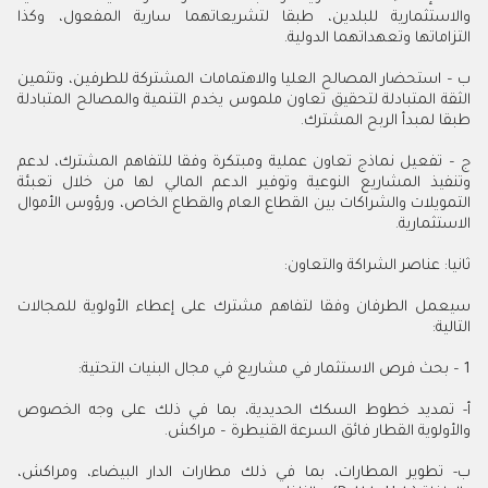
والاستثمارية للبلدين، طبقا لتشريعاتهما سارية المفعول، وكذا
التزاماتها وتعهداتهما الدولية.
ب – استحضار المصالح العليا والاهتمامات المشتركة للطرفين، وتثمين
الثقة المتبادلة لتحقيق تعاون ملموس يخدم التنمية والمصالح المتبادلة
طبقا لمبدأ الربح المشترك.
ج – تفعيل نماذج تعاون عملية ومبتكرة وفقا للتفاهم المشترك، لدعم
وتنفيذ المشاريع النوعية وتوفير الدعم المالي لها من خلال تعبئة
التمويلات والشراكات بين القطاع العام والقطاع الخاص، ورؤوس الأموال
الاستثمارية.
ثانيا: عناصر الشراكة والتعاون:
سيعمل الطرفان وفقا لتفاهم مشترك على إعطاء الأولوية للمجالات
التالية:
1 – بحث فرص الاستثمار في مشاريع في مجال البنيات التحتية:
أ‌- تمديد خطوط السكك الحديدية، بما في ذلك على وجه الخصوص
والأولوية القطار فائق السرعة القنيطرة – مراكش.
ب- تطوير المطارات، بما في ذلك مطارات الدار البيضاء، ومراكش،