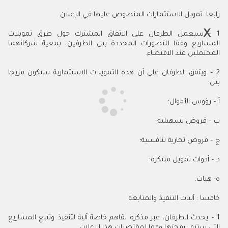
رابعا: تمويل الاستثمارات المنصوص عليها في الإعلان
1 – سيعمل الطرفان على الاتفاق المشترك حول طرق تمويلات
المشاريع وفقا للتصورات المحددة بين الطرفين، بمعية شركائهما
المحتملين عند الاقتضاء.
2 – ويتفق الطرفان على أن هذه التمويلات الاستثمارية ستكون مزيجا
بين:
أ – رؤوس الأموال؛
ب – قروض تسهيلية؛
ج – قروض تجارية تنافسية؛
د – أدوات تمويل مبتكرة؛
ه- هبات.
خامسا : آليات التنفيذ والمتابعة
1 – يحدث الطرفان، عبر مذكرة تفاهم خاصة آلية لتنفيذ وتتبع المشاريع
التي ستتم برمجتها وفقا لمقتضيات هذا الإعلان.