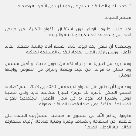
“الحمد لله، و الصلاة والسلام على مولانا رسول الله و آله وصحبه.
معشر الضباط،
لقد حالت ظروف الوباء، دون استقبال الأفواج الأخيرة، من خريجي
المدارس والمعاهد العسكرية والأمنية والترابية.
ويسعدنا أن نلتقي بكم اليوم، لأداء القسم أمام جلالتنا، بصفتنا القائد
الأعلى، ورئيس أركان الحرب العامة، للقوات المسلحة الملكية.
ومما يزيد من اعتزازنا، ما وفرناه لكم من تكوين حديث، وتأهيل مستمر،
وما تتحلى به قواتنا، من تجند ويقظة والتزام، في النهوض بواجبها
الوطني.
وقد قررنا أن نطلق على الأفواج الأربعة من 2020 إلى 2023، اسم “صاحبة
السمو الملكي الأميرة للا مريم”؛ اعتبارا لمكانتها لدينا ولدى شعبنا
الوفي، وتقديرا لما تقوم به في مجال الأعمال الاجتماعية للقوات
المسلحة الملكية، وفي خدمة قضايا المرأة والطفولة.
فكونوا، رعاكم الله، في مستوى ما تقتضيه المسؤولية الملقاة على
عاتقكم، من استقامة وانضباط، وغيرة وطنية صادقة؛ أوفياء لشعاركم
الخالد: الله، الوطن، الملك”.