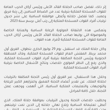
إثر ذلك، تفضل صاحب الجلالة القائد الأعلى ورئيس أركان الحرب العامة
للقوات المسلحة الملكية بترقية عدد من الضباط السامين إلى رتبة فريق
وعميد، كما تفضل جلالته وأعطى موافقته السامية على نشر جدول
ترقيات أفراد القوات المسلحة الملكية إلى رتب أعلى برسم سنة 2023.
وتعكس هذه الالتفاتة المولوية الرعاية السامية والعناية الخاصة
والموصولة التي يوليها صاحب الجلالة القائد الأعلى ورئيس أركان الحرب
العامة للقوات المسلحة الملكية لأفراد هذه القوات.
وكان جلالة الملك قد استقبل، يوم 29 يوليوز الجاري بتطوان، الفريق أول
محمد بريظ، المفتش العام للقوات المسلحة الملكية، وقائد المنطقة
الجنوبية ورئيس اللجنة المكلفة بترقية أفراد القوات المسلحة الملكية،
والذي رفع إلى النظر المولوي خلاصات ونتائج الأشغال الخاصة بترقية
أفراد القوات المسلحة الملكية.
وخلال هذا الاستقبال، عبر الفريق أول رئيس اللجنة المكلفة بالترقيات
لجلالة الملك، عن تقدير أعضاء اللجنة العميق واعتزازهم الكبير للرعاية
والتوجيهات والتعليمات الملكية السامية، التي ألهمت ووجهت عمل
اللجنة، خلال كافة المراحل.
وحظيت خلاصات اللجنة وجدول الترقيات بموافقة جلالة الملك، الذي
أعطى تعليماته السامية بإبلاغ تهاني جلالته إلى الذين تمت ترقيتهم،
وحث كافة أفراد القوات المسلحة الملكية على الاستمرار في التفاني في