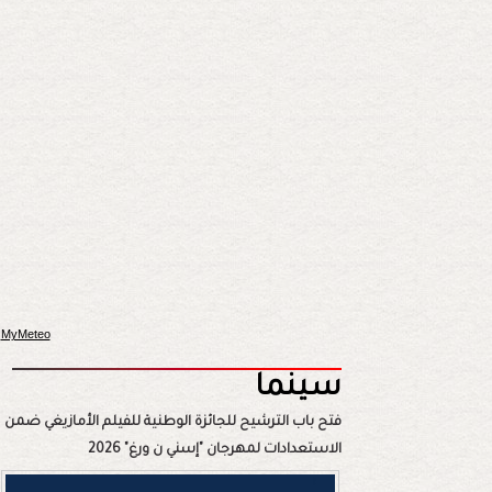
MyMeteo
سينما
فتح باب الترشيح للجائزة الوطنية للفيلم الأمازيغي ضمن
الاستعدادات لمهرجان "إسني ن ورغ" 2026