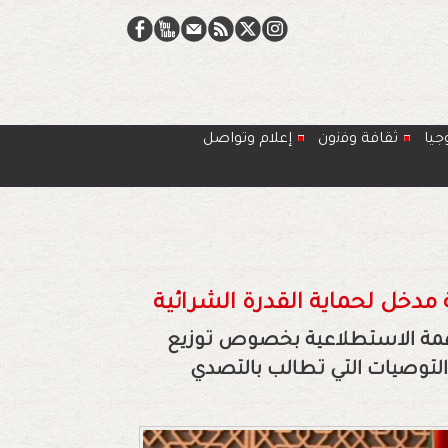
جيا
ﺛﻘﺎﻓﺔ وﻓﻧون
إعلام وتواصل
 مدخل لحماية القدرة الشرائية
مهمة الاستطلاعية بخصوص توزيع
توصيات التي تطالب بالتصدي