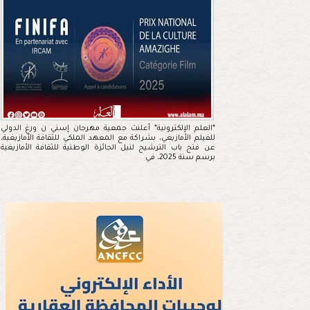
*العلم الإلكترونية* أعلنت جمعية مهرجان إسني ن ورغ الدولي
للفيلم الأمازيغي، بشراكة مع المعهد الملكي للثقافة الأمازيغية،
عن فتح باب الترشيح لنيل الجائزة الوطنية للثقافة الأمازيغية
برسم سنة 2025، في