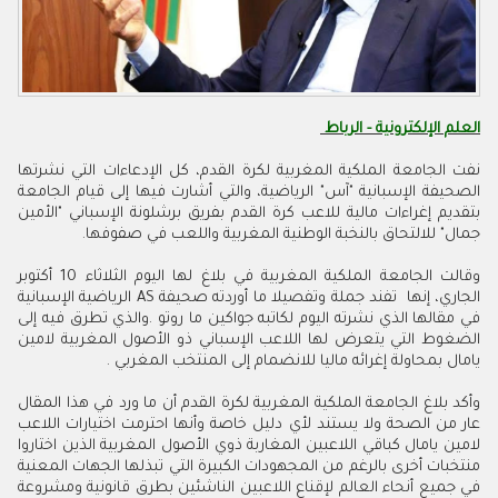
العلم الإلكترونية - الرباط
نفت الجامعة الملكية المغربية لكرة القدم، كل الإدعاءات التي نشرتها
الصحيفة الإسبانية "آس" الرياضية، والتي أشارت فيها إلى قيام الجامعة
بتقديم إغراءات مالية للاعب كرة القدم بفريق برشلونة الإسباني "الأمين
جمال" للالتحاق بالنخبة الوطنية المغربية واللعب في صفوفها.
وقالت الجامعة الملكية المغربية في بلاغ لها اليوم الثلاثاء 10 أكتوبر
الجاري، إنها تفند جملة وتفصيلا ما أوردته صحيفة AS الرياضية الإسبانية
في مقالها الذي نشرته اليوم لكاتبه جواكين ما روتو .والذي تطرق فيه إلى
الضغوط التي يتعرض لها اللاعب الإسباني ذو الأصول المغربية لامين
يامال بمحاولة إغرائه ماليا للانضمام إلى المنتخب المغربي .
وأكد بلاغ الجامعة الملكية المغربية لكرة القدم أن ما ورد في هذا المقال
عار من الصحة ولا يستند لأي دليل خاصة وأنها احترمت اختيارات اللاعب
لامين يامال كباقي اللاعبين المغاربة ذوي الأصول المغربية الذين اختاروا
منتخبات أخرى بالرغم من المجهودات الكبيرة التي تبذلها الجهات المعنية
في جميع أنحاء العالم لإقناع اللاعبين الناشئين بطرق قانونية ومشروعة