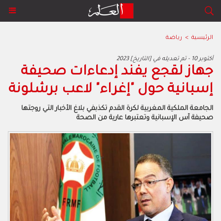
الرئيسية
>
رياضة
2023 أكتوبر 10 - تم تعديله في [التاريخ]
جهاز لقجع يفند إدعاءات صحيفة
إسبانية حول "إغراء" لاعب برشلونة
الجامعة الملكية المغربية لكرة القدم تكذبفي بلاغ الأخبار التي روجتها
صحيفة آس الإسبانية وتعتبرها عارية من الصحة