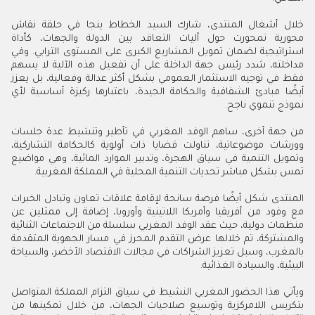
خلال أشغال المنتدى، شارك السيد الخطاط ينجا في حلقة نقاش
محورية تمحورت حول آليات التعاقد بين الدولة والجهات، كأداة
استراتيجية لضمان تمويل المشاريع الكبرى على المستوى الترابي. وفي
مداخلته، شدد رئيس جهة الداخلة على أن تفعيل هذه الآلية لا يسهم
فقط في توجيه الاستثمار العمومي بشكل أكثر عدالة وفعالية، بل يعزز
أيضًا مبادئ الشفافية والحكامة الجيدة، باعتبارها ركيزة أساسية لأي
نموذج تنموي ناجح.
من جهة أخرى، ساهم الوفد المغربي في تأطير وتنشيط عدة جلسات
وورشات موضوعاتية، تناولت قضايا ذات أولوية كالحكامة التشاركية،
وتمويل التنمية في سياق الهجرة، وتدبير الموارد المائية، وهي مواضيع
تمس بشكل مباشر تحديات التنمية المحلية في المملكة المغربية.
المنتدى شكل أيضًا فرصة سانحة لإقامة علاقات تعاون وتبادل الخبرات
مع وفود من أفريقيا وأمريكا اللاتينية وأوروبا، إضافة إلى ممثلين عن
منظمات دولية، حيث عقد الوفد المغربي سلسلة من الاجتماعات الثنائية
والمشتركة، تم خلالها عرض التقدم المحرز في مسار الجهوية المتقدمة
بالمغرب، وسبل تعزيز الشراكات في مجالات الاقتصاد الأخضر، والسياحة
البيئية، والسيادة الغذائية.
ويأتي هذا الحضور المغربي النشيط في سياق التزام المملكة المتواصل
بتكريس اللامركزية وتوسيع صلاحيات الجهات، من خلال تمكينها من