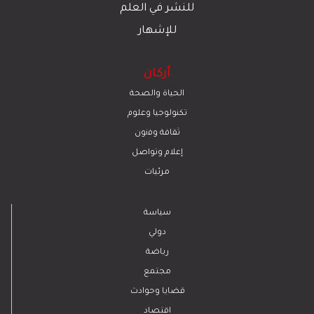
للنشر في العلم
للإشهار
أركان
الحياة والصحة
تكنولوجيا وعلوم
ﺛﻘﺎﻓﺔ وﻓﻧون
إعلام وتواصل
مرئيات
سياسة
دولي
رياضة
مجتمع
قضايا وحوادث
اقتصاد