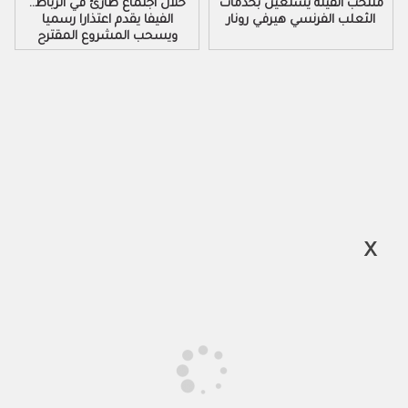
منتخب الفيلة يستعين بخدمات
خلال اجتماع طارئ في الرباط..
الثعلب الفرنسي هيرفي رونار
الفيفا يقدم اعتذارا رسميا
ويسحب المشروع المقترح