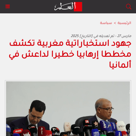
الرئيسية
>
سياسة
2025 مارس 27 - تم تعديله في [التاريخ]
جهود استخباراتية مغربية تكشف
مخططا إرهابيا خطيرا لداعش في
ألمانيا