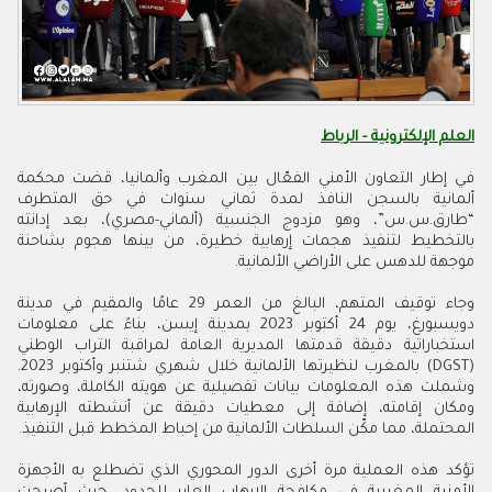
العلم الإلكترونية - الرباط
في إطار التعاون الأمني الفعّال بين المغرب وألمانيا، قضت محكمة
ألمانية بالسجن النافذ لمدة ثماني سنوات في حق المتطرف
“طارق.س.س”، وهو مزدوج الجنسية (ألماني-مصري)، بعد إدانته
بالتخطيط لتنفيذ هجمات إرهابية خطيرة، من بينها هجوم بشاحنة
موجهة للدهس على الأراضي الألمانية.
وجاء توقيف المتهم، البالغ من العمر 29 عامًا والمقيم في مدينة
دويسبورغ، يوم 24 أكتوبر 2023 بمدينة إيسن، بناءً على معلومات
استخباراتية دقيقة قدمتها المديرية العامة لمراقبة التراب الوطني
(DGST) بالمغرب لنظيرتها الألمانية خلال شهري شتنبر وأكتوبر 2023.
وشملت هذه المعلومات بيانات تفصيلية عن هويته الكاملة، وصورته،
ومكان إقامته، إضافة إلى معطيات دقيقة عن أنشطته الإرهابية
المحتملة، مما مكّن السلطات الألمانية من إحباط المخطط قبل التنفيذ.
تؤكد هذه العملية مرة أخرى الدور المحوري الذي تضطلع به الأجهزة