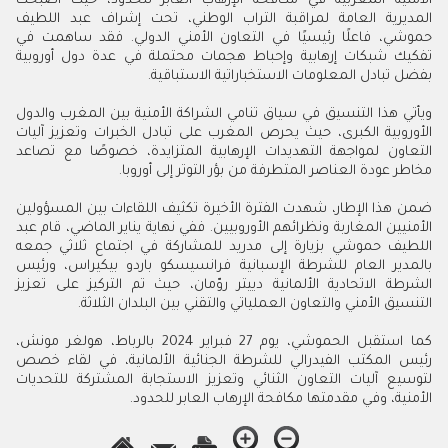
الأمنية المغربية في مكافحة الإرهاب العابر للحدود، حيث أصبحت
المديرية العامة لمراقبة التراب الوطني، تحت إشراف عبد اللطيف
حموشي، فاعلًا رئيسيًا في التعاون الأمني الدولي. فقد ساهمت في
تفكيك شبكات إرهابية وإحباط هجمات محتملة في عدة دول أوروبية
بفضل تبادل المعلومات الاستخباراتية الاستباقية.
ويأتي هذا التنسيق في سياق تنامي الشراكة الأمنية بين المغرب والدول
الأوروبية الكبرى، حيث يحرص المغرب على تبادل الخبرات وتعزيز آليات
التعاون لمواجهة التهديدات الإرهابية المتزايدة، خصوصًا مع تصاعد
مخاطر عودة العناصر المتطرفة من بؤر التوتر إلى أوروبا.
ضمن هذا الإطار، شهدت الفترة الأخيرة تكثيف اللقاءات بين المسؤولين
الأمنيين المغاربة ونظرائهم الأوروبيين. ففي نهاية يناير الماضي، قام عبد
اللطيف حموشي بزيارة إلى مدريد للمشاركة في اجتماع ثلاثي جمعه
بالمدير العام للشرطة الإسبانية فرانسيسكو باردو بيكيراس، ورئيس
الشرطة الاتحادية الألمانية دييتر روّمان، حيث تم التركيز على تعزيز
التنسيق الأمني والتعاون العملياتي والتقني بين البلدان الثلاثة.
كما استقبل الحموشي، يوم 27 فبراير 2024 بالرباط، هولغر مونش،
رئيس المكتب الفيدرالي للشرطة الجنائية الألمانية، في لقاء خصص
لتوسيع آليات التعاون الثنائي وتعزيز الاستجابة المشتركة للتحديات
الأمنية، وفي مقدمتها مكافحة الإرهاب العابر للحدود.