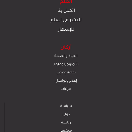
العلم
اتصل بنا
للنشر في العلم
للإشهار
أركان
الحياة والصحة
تكنولوجيا وعلوم
ﺛﻘﺎﻓﺔ وﻓﻧون
إعلام وتواصل
مرئيات
سياسة
دولي
رياضة
مجتمع