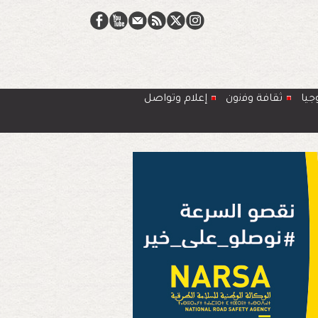
جيا
ﺛﻘﺎﻓﺔ وﻓﻧون
إعلام وتواصل