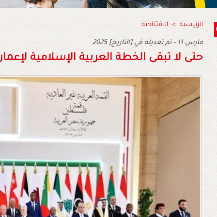
الرئيسية
>
الافتتاحية
2025 مارس 11 - تم تعديله في [التاريخ]
حتى‭ ‬لا‭ ‬تبقى‭ ‬الخطة‭ ‬العربية‭ ‬الإسلامية‭ ‬لإعمار‭ ‬غزة‭ ‬معطلة‭ ‬