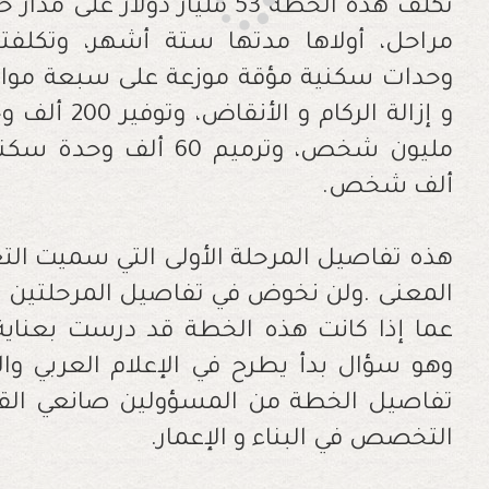
‬ألف‭ ‬شخص‭ .‬
‬التخصص‭ ‬في‭ ‬البناء‭ ‬و‭ ‬الإعمار‭.‬