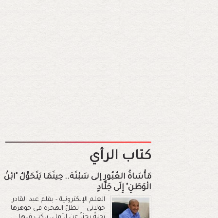
كتاب الرأي
مَأْسَاةُ العُبُورِ إلى سَبْتَة.. حِينَمَا يَتَحَوَّلُ "ابْنُ
الْوَطَنِ" إِلَى جَلَّادٍ
العلم الإلكترونية - بقلم عبد القادر
خولاني تظلّ الهجرة في جوهرها
رحلةً بحثاً عن الأمل، يركب فيها