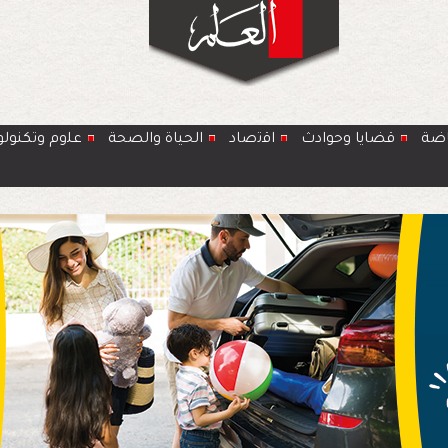
اضة
قضايا وحوادث
اﻗﺗﺻﺎد
الحياة والصحة
ﻋﻠوم وتكنولو