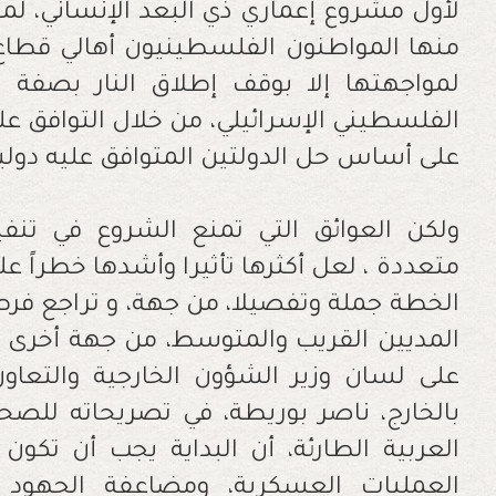
‬على‭ ‬أساس‭ ‬حل‭ ‬الدولتين‭ ‬المتوافق‭ ‬عليه‭ ‬دولياً‭.‬