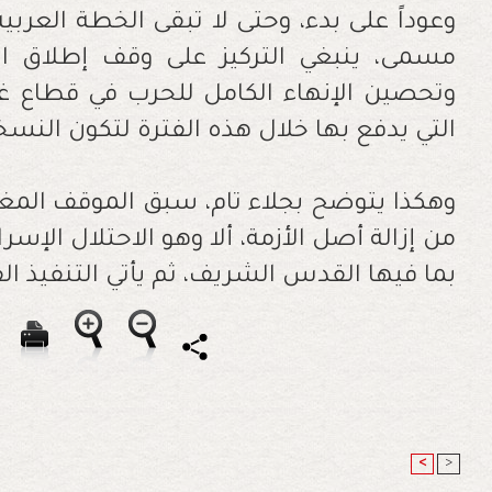
‬التي‭ ‬يدفع‭ ‬بها‭ ‬خلال‭ ‬هذه‭ ‬الفترة‭ ‬لتكون‭ ‬النسخة‭ ‬الثانية‭ ‬لكوارث‭ ‬غزة‭ . ‬
‬بما‭ ‬فيها‭ ‬القدس‭ ‬الشريف،‭ ‬ثم‭ ‬يأتي‭ ‬التنفيذ‭ ‬الفعلي‭ ‬للخطة‭ ‬العربية‭ ‬الإسلامية‭. ‬
<
>