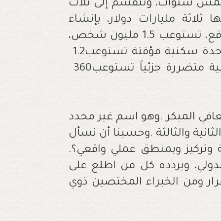
‬و‭ ‬إزالة‭ ‬الركام‭ ‬و‭ ‬الأنقاض،‭ ‬وتوفير‭ ‬200‭ ‬ألف‭ ‬وحدة‭ ‬سكنية‭ ‬مؤقتة‭ ‬تستوعب‭ ‬1‭.‬2‭
‬مليون‭ ‬شخص،‭ ‬وترميم‭ ‬60‭ ‬ألف‭ ‬وحدة‭ ‬سكنية‭ ‬متضررة‭ ‬جزئياً‭ ‬تستوعب‭ ‬360‭
‬عما‭ ‬إذا‭ ‬كانت‭ ‬هذه‭ ‬الخطة‭ ‬قد‭ ‬درست‭ ‬بعناية‭ ‬وتركيز‭ ‬وبمنطق‭ ‬عملي‭ ‬واقعي؟‭.