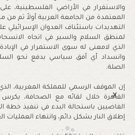
‬الصلة‭.‬
‬إطلاق‭ ‬النار‭ ‬بشكل‭ ‬دائم،‭ ‬وانتهاء‭ ‬العمليات‭ ‬العسكرية‭ ‬إلى‭ ‬غير‭ ‬رجعة‭ .‬