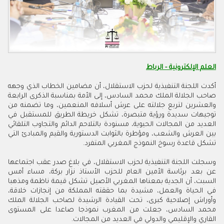
العلم الإلكترونية - الرباط
أكدت اللجنة التنفيذية لحزب الاستقلال، أن مضامين الخطاب الذي وجهه
صاحب الجلالة الملك محمد السادس، إلى الأمة بمناسبة الذكرى الرابعة
والعشرين لتربع جلالته على عرش أسلافه المنعمين، وما تضمنه من
توجيهات سديدة ورؤية متبصرة، تشكل خريطة الطريق للمستقبل في
العديد من المجالات الحيوية، مسنودة بالتلاحم الدائم والتجاوب التلقائي
بين العرش والشعب، ومؤطرة بالثوابت الدستورية والقيم والمبادئ التي
تشكل قاعدة رسوخ النموذج المغربي المتفرد.
وسجلت اللجنة التنفيذية لحزب الاستقلال، في بلاغ صدر عقب اجتماعها
عن بعد برئاسة الأمين العام للحزب الأستاذ نزار بركة، مساء أمس
السبت، أن الجدية بمعناها المغربي الأصيل تشكل قيمة ناظمة ومذهبا
في الحياة والعمل، مشيدة بما حققته المملكة من إنجازات خلاقة،
وأوراش إصلاحية كبرى، تحت القيادة الرشيدة لصاحب الجلالة الملك
محمد السادس، جعلت من المغرب نموذجا صاعدا على المستوى
القاري والإقليمي والدولي في العديد من المجالات.