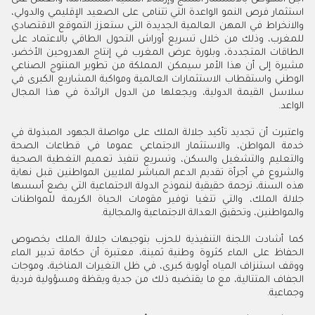
استثمار فرص النمو الواعدة التي تتنامى على الصعيد الإقليمي والدولي،
والانخراط في المهن العالمية الجديدة التي ستعزز التموقع الاقتصادي
للمغرب، وذلك من خلال تسريع أوراش التحول الطاقي بالاعتماد على
الطاقات المتجددة، وبلورة عرض المغرب في إنتاج الهدروحين الأخضر،
مشيرة إلى أن هذا الأمر سيمكن المملكة من تطوير المنتوج الصناعي
الوطني واستقطاب الاستثمارات العالمية ومواكبة المشاريع الكبرى في
سلاسل القيمة الدولية، ويجعلها من الدول الرائدة في هذا المجال
الواعد.
واعتبرت أن تجديد تأكيد جلالة الملك على مواصلة الجهود المبذولة في
خدمة المواطن، والاستثمار الاجتماعي عموما في قطاعات الصحة
والتعليم والتشغيل والسكن، وتسريع تنفيذ تعميم التغطية الصحية
والشروع في أجرأة تقديم الدعم المباشر لملايين المواطنين قبل نهاية
هذه السنة، ترجمة حقيقية لنموذج الدولة الاجتماعية التي يضع أسسها
جلالة الملك، والتي تتغيا توفير مقومات الحياة الكريمة للمواطنات
والمواطنين، وتحقيق العدالة الاجتماعية والمجالية.
كما أشادت اللجنة التنفيذية للحزب بتوجيهات جلالة الملك بخصوص
الحفاظ على الماء كثروة وطنية ثمينة، معتبرة أن حكامة تدبير الماء
ووقف استنزاف المياه أولوية كبرى، في ظل التغيرات المناخية، وموجات
الجفاف المتتالية، مع ما يقتضيه ذلك من جدية ويقظة ومسؤولية فردية
وجماعية.