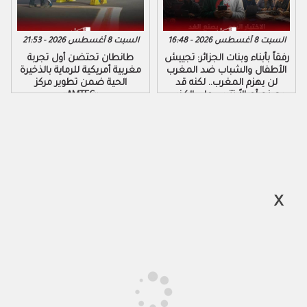
السبت 8 أغسطس 2026 - 16:48
السبت 8 أغسطس 2026 - 21:53
رفقاً بأبناء وبنات الجزائر: تجييش
طانطان تحتضن أول تجربة
الأطفال والشباب ضد المغرب
مغربية أمريكية للرماية بالذخيرة
لن يهزم المغرب.. لكنه قد
الحية ضمن تطوير مركز
يصنع أجيالاً تتربى على الكذب
«AMTEC»
والكراهية والتزوير