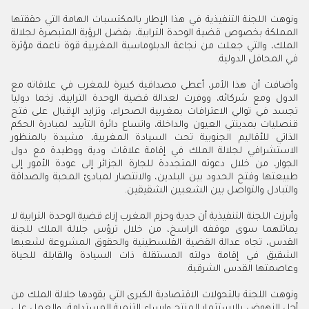
ونوهت اللجنة التنفيذية في هذا الإطار بالمكتسبات الهامة التي حققتها
المملكة بخصوص قضية الوحدة الترابية، بفضل الرؤية المتبصرة لجلالة
الملك، والتي جعلت من نجاعة الدبلوماسية المغربية قوة ناعمة مؤثرة
في المحافل الدولية.
وأضافت أن هذا الأمر، أعطى مصداقية كبيرة للمغرب في علاقاته مع
الدول ومع شركائه، ووفرت لعدالة قضية الوحدة الترابية، زخما دوليا
تجسد في توالي الاعترافات بمغربية الصحراء، وتزايد الإقبال على فتح
قنصليات بمدينتي العيون والداخلة، واتساع دائرة التأييد لمبادرة الحكم
الذاتي للأقاليم الجنوبية تحت السيادة المغربية، مشيدة بالمنظور
الاستشرافي لجلالة الملك في إقامة علاقات ودية ووطيدة مع دول
الجوار، من خلال دعوته المتجددة للجارة الجزائر إلى عودة الأمور إلى
طبيعتها وفتح الحدود بين البلدين، والانتصار لمبادئ المحبة والصداقة
والتبادل والتواصل بين الشعبين الشقيقين.
وأبرزت اللجنة التنفيذية أن جدية وحزم المغرب إزاء قضية الوحدة الترابية لا
يماثلهما سوى موقفه الراسخ، من خلال ترؤس جلالة الملك للجنة
القدس، تجاه عدالة القضية الفلسطينية والحقوق المشروعة لشعبها
الشقيق في إقامة دولته المستقلة ذات السيادة والقابلة للحياة
وعاصمتها القدس الشرقية.
ونوهت اللجنة بالتحولات الاقتصادية الكبرى التي يقودها جلالة الملك من
أجل النهوض بالاستثمار المنتج وإرساء التنمية المستدامة، والعمل على