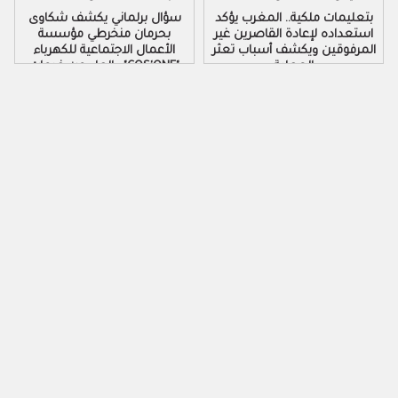
بتعليمات ملكية.. المغرب يؤكد
سؤال برلماني يكشف شكاوى
استعداده لإعادة القاصرين غير
بحرمان منخرطي مؤسسة
المرفوقين ويكشف أسباب تعثر
الأعمال الاجتماعية للكهرباء
العملية
والماء من خدمات "COS'ONE"