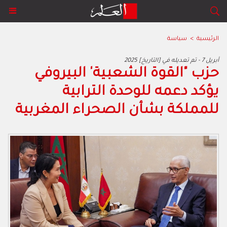
الرئيسية
>
سياسة
2025 أبريل 7 - تم تعديله في [التاريخ]
حزب "القوة الشعبية' البيروفي
يؤكد دعمه للوحدة الترابية
للمملكة بشأن الصحراء المغربية