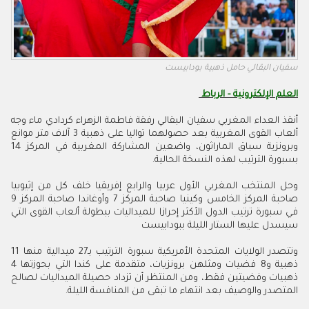
سفيان البقالي حامل ذهبية بودابيست
العلم الإلكترونية - الرباط
أنقذ العداء المغربي سفيان البقالي رفقة فاطمة الزهراء كردادي ماء وجه
ألعاب القوى المغربية بعد حصولهما تواليا على ذهبية 3 آلاف متر موانع
وبرونزية سباق الماراثون، واضعين المشاركة المغربية في المركز 14
بسبورة الترتيب لهذه النسخة الحالية.
وحل المنتخب المغربي الأول عربيا والرابع إفريقيا خلف كل من إثيوبيا
صاحبة المركز الخامس وكينيا صاحبة المركز 7 وأوغاندا صاحبة المركز 9
في سبورة ترتيب الدول الأكثر إحرازا للميداليات ببطولة ألعاب القوى التي
سيسدل عليها الستار الليلة ببودابيست
وتتصدر الولايات المتحدة الأمريكية سبورة الترتيب بـ27 ميدالية منها 11
ذهبية و8 فضيات ومثلهن برونزيات، متقدمة على كندا التي بحوزتها 4
ذهبيات وفضيتين فقط، ومن المنتظر أن تزداد حصيلة الميداليات لصالح
المتصدر والوصيف بعد انتهاء ما تبقى من المنافسة الليلة.