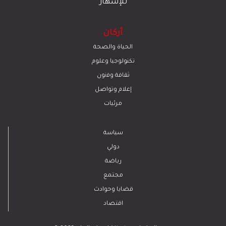
للإشهار
أركان
الحياة والصحة
تكنولوجيا وعلوم
ﺛﻘﺎﻓﺔ وﻓﻧون
إعلام وتواصل
مرئيات
سياسة
دولي
رياضة
مجتمع
قضايا وحوادث
اقتصاد