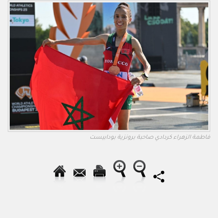
فاطمة الزهراء كردادي صاحبة برونزية بودابيست