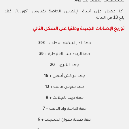
مستشفيات المغرب نحو
412
.
أما معدل ملء أسرة الإنعاش الخاصة بفيروس "كورونا"، فقد
13
بلغ
في المائة.
توزيع الإصابات الجديدة وطنيا على الشكل التالي
جهة الدار البيضاء سطات +
393
جهة الرباط سلا القنيطرة +
39
جهة الشرق +
20
جهة مراكش أسفي +
16
جهة سوس ماسة +
13
جهة درعة تافيلالت +
8
جهة الداخلة واد الذهب +
7
جهة طنجة تطوان الحسيمة +
6