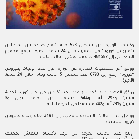
وكشفت الوزارة، عن تسجيل
523
حالة شفاء جديدة بين المصابين
بـ”فيروس كورونا” في المغرب خلال
24
ساعة الأخيرة، ليرتفع مجموع
المتعافين إلى
481597
حالة منذ تفشي الجائحة بالبلاد.
ووفق آخر المعطيات الصادرة عن الوزارة، فإن عدد الوفيات بفيروس
“كورونا” ارتفع إلى
8793
بعد تسجيل
5
حالات
وفاة، خلال
24
ساعة
الأخيرة.
ووفق المصدر ذاته، فقد بلغ عدد المستفيدين من لقاح كورونا نحو
4
ملايين و
293
ألف و544
مستفيد من الجرعة الأولى و
3
ملايين
و
231
ألفا
و
742
مستفيدا من الجرعة الثانية.
ووصل عدد الحالات النشطة بالمغرب إلى
3491
حالة إصابة بفيروس
كورونا المستجد.
وبلغ عدد الحالات الحرجة التي ترقد بأقسام الإنعاش بمختلف