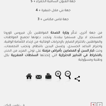
جهة العيون الساقية الحمراء +
5
جهة بني ملال خنيفرة +
4
جهة فاس مكناس +
3
من جهة أخرى، تذكّر
وزارة الصحة
المواطنين بأن فيروس كورونا
المستجد لا يزال مستمرا ببلادنا، وتجدد دعوتها لجميع المواطنات
والمواطنين بالالتزام الصارم بالإجراءات الوقائية؛ من ارتداء الكمامة الواقية،
واحترام التباعد الجسدي، وغسل اليدين بانتظام، وتجنب التجمعات،
وحث
كبار السن أو المصابين بأمراض مزمنة
على توخي المزيد من الحذر،
و
الانخراط في التدابير الاحترازية
التي إتخذتها
السلطات المغربية
بكل
وطنية ومسؤولية.
<
>
في نفس الركن