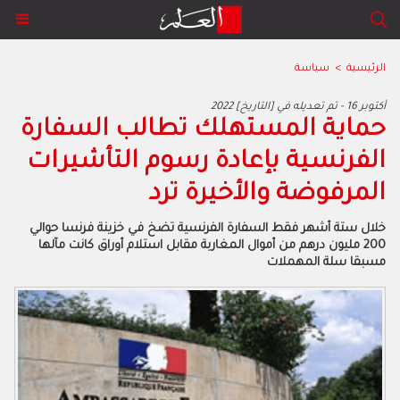
الرئيسية
>
سياسة
2022 أكتوبر 16 - تم تعديله في [التاريخ]
حماية المستهلك تطالب السفارة
الفرنسية بإعادة رسوم التأشيرات
المرفوضة والأخيرة ترد
خلال ستة أشهر فقط السفارة الفرنسية تضخ في خزينة فرنسا حوالي
200 مليون درهم من أموال المغاربة مقابل استلام أوراق كانت مآلها
مسبقا سلة المهملات