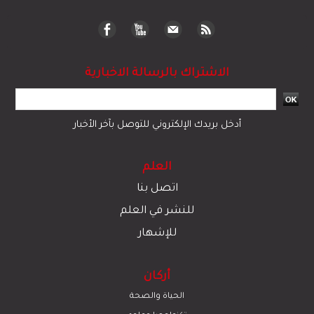
تكنولوجيا وعلوم
ﺛﻘﺎﻓﺔ وﻓﻧون
إعلام وتواصل
مرئيات
سياسة
دولي
رياضة
مجتمع
قضايا وحوادث
اقتصاد
© 2023 جميع الحقوق محفوظة لموقع العلم
تبادل المحتوى