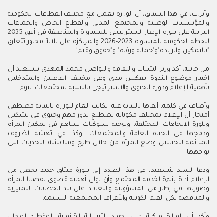
وأبرزت، في هذا السياق، أن الوزارة تعمل مع مختلف القطاعات الحكومية
والمؤسسات الوطنية والمجتمع المدني والقطاع الخاص والجماعات
الترابية على بلورة الإطار الاستراتيجي للمساواة والمناصفة في أفق 2035
للخطة الحكومية للمساواة 2023-2026 والمرتكزة على ثلاثة محاور تتعلق
"بالتمكين والريادة"و"حماية ورفاه" و"حقوق وقيم".
من جانبه، أكد وزير الشباب والثقافة والتواصل محمد المهدي بنسعيد أن
اختيار موضوع الندوة يعكس مدى وعي مختلف الفاعلين والمتدخلين
بأهمية الإعلام ودوره الحيوي والاستراتيجي بالنسبة لمجتمعات اليوم.
وأضاف في كلمة، ألقاها بالنيابة عنه الكاتب العام للوزارة بالنيابة مصطفى
أمتجار أن الإعلام بمختلف مكوناته يضطلع بدور مهم وحيوي في تشكيل
وبلورة الاتجاهات المختلفة، وتوجيه سلوكيات تساهم في تمكين المرأة
ودمجها في الحياة العامة والمجتمعات، وكذا في تهيئته الظروف
الملائمة لتحسين وضع المرأة من خلال طرح ومناقشة التحديات التي
تواجهها.
ودعا السيد بنسعيد، في هذا الصدد إلى بلورة ميثاق جديد يجعل من
الإعلام أداة بناءة لخدمة المجتمع وأن يولي أهمية قصوى لقضايا المرأة
وصورتها في إطار من المسؤولية والتعاقد على نبذ الخطابات التمييزية
والمناقضة لكل القيم الكونية والأعراف المجتمعية السليمة.
وأكد أن الوزارة منكبة على تجويد الترسانة القانونية المؤطرة لمجال