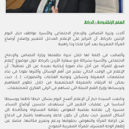
العلم الإلكترونية - الرباط
أكدت وزيرة التضامن والإدماج الاجتماعي والأسرة عواطف حيار، اليوم
الإثنين بالرباط، أن التركيز على الإعلام كمدخل للتغيير وإصلاح أوضاع
المرأة المغربية يعد أمرا ملحا وذا راهنية.
وأضافت في كلمة لها خلال ندوة نظمتها وزارة التضامن والإدماج
الاجتماعي والأسرة بشراكة مع سفارة الأردن بالرباط حول موضوع "إعلام
صديق للمرأة: من أجل بناء صورة إيجابية بعيدة عن كل نمطية"، أن
الإعلام في الوقت الحالي يعتبر من أهم الوسائل وأكثرها نفوذا في بناء
مجتمعات المعرفة وتشكيل وتوجيه القناعات والتصورات (…)، حيث
يمكن له الارتقاء بالمعرفة المجتمعية من خلال تطوير المفاهيم
وترسيخها وإبراز القيم النبيلة التي تساهم في الرقي الفكري للمجتمعات.
وتابعت السيدة حيار أن الإعلام أصبح اليوم يشكل خيطا ناظما ووسيطا
أساسيا في عمليات التغيير التي تستهدف تحسين أوضاع النساء،
مشيرة إلى علاقته بقضية النهوض بثقافة المساواة ومكافحة كل
أشكال التمييز، حيث يمكن أن يكون فاعلا ومساهما بامتياز في الدفاع
عن كرامة المرأة والنهوض بحقوقها ودعم وتعزيز مكانتها، فضلا عن
إظهار الوجه المشرف للمرأة المغربية النموذج.