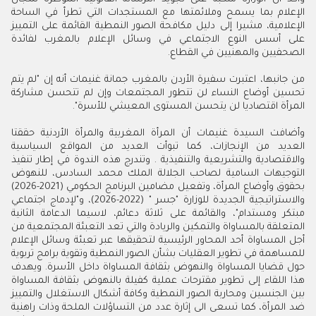
الإعلام بما يسمح وملائمتها مع المستجدات التي تطرأ في الساحة
الإعلامية، مشيرا إلى دليل مكافحة الصور النمطية القائمة على التمييز
على أسس النوع الاجتماعي في وسائل الإعلام بالمغرب لفائدة
الصحفيين والمهنيين في القطاع.
من جانبها، اعتبرت سفيرة الأردن بالمغرب جمانة غنيمات أنه إن "لم يتم
تحسين أوضاع النساء لن تتطور المجتمعات وإن لم تتحسن مشاركة
المرأة اقتصاديا لن يتحسن المستوى المعيشي للأسرة".
وأضافت السيدة غنيمات أن المرأة المغربية والمرأة الأردنية حققتا
العديد من الإنجازات، كما تبوأت العديد من المواقع السياسية
والاقتصادية والتشريعية والتنفيذية . وتندرج هذه الندوة في إطار تنفيذ
التوجيهات السامية لصاحب الجلالة الملك محمد السادس، للنهوض
بحقوق وأوضاع المرأة، وتفعيل مضامين البرنامج الحكومي (2021-2026)
والاستراتيجية الجديدة للوزارة "جسر " (2022-2026)، و"لإدماج اجتماعي
مبتكر ومستدام"، والقائمة على ثلاثة دعائم، لاسيما الدعامة الثانية
المتعلقة بالمساواة والتمكين والريادة والتي تعد التعبئة المجتمعية من
أجل المساواة أحد المحاور الرئيسية لتحقيقها عبر تعبئة وسائل الإعلام
للمساهمة في تطوير العقليات بشأن الصور النمطية وتقوية برامج تربوية
حول قضايا المساواة والنهوض بثقافة المساواة داخل الأسرة. ويهدف
هذا اللقاء إلى تطوير مقترحات عملية كفيلة بالنهوض بثقافة المساواة
بين الجنسين ومحاربة الصور النمطية وكافة أشكال الاستغلال والتمييز
ضد المرأة، كما تسعى الى إثارة عدد من التساؤلات الملحة وذات راهنية