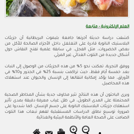
العلم الإلكترونية - متابعة
كشفت دراسة حديثة أجرتها جامعة بليموث البريطانية أن جزيئات
البلاستيك النانوية قادرة على التغلغل داخل الأجزاء الصالحة للأكل من
بعض الخضروات، مثل الفجل، في سابقة علمية تفتح النقاش حول
أشكال جديدة من التلوث الغذائي غير المرئي.
ووفق التجربة، تمكنت نحو 5% من هذه الجزيئات من الوصول إلى النبات
بعد خمسة أيام فقط، حيث تراكمت بنسبة 25% في الجذور و10% في
الأوراق، مما يؤكد إمكانية انتقالها إلى الإنسان والحيوان عند استهلاك
هذه المحاصيل.
ويرى الباحثون أن هذه النتائج تثير مخاوف جدية بشأن المخاطر الصحية
المحتملة على المدى الطويل، في ظل غياب معرفة دقيقة بمدى تأثير
استهلاك جزيئات البلاستيك النانوية على جسم الإنسان. كما شددوا على
ضرورة توسيع نطاق الدراسات المستقبلية لفهم تبعات هذا التلوث
الصامت على الصحة العامة والأنظمة البيئية والغذائية.