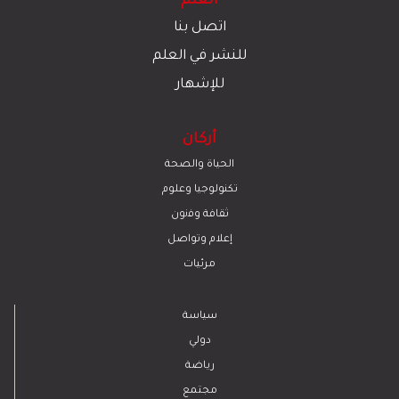
العلم
اتصل بنا
للنشر في العلم
للإشهار
أركان
الحياة والصحة
تكنولوجيا وعلوم
ﺛﻘﺎﻓﺔ وﻓﻧون
إعلام وتواصل
مرئيات
سياسة
دولي
رياضة
مجتمع