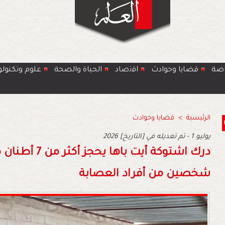
اضة
قضايا وحوادث
اﻗﺗﺻﺎد
الحياة والصحة
ﻋﻠوم وتكنولو
الرئيسية
>
قضايا وحوادث
2026 يوليو 1 - تم تعديله في [التاريخ]
درك اشتوكة أيت 
شخصين من أفراد العصابة