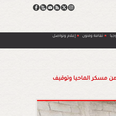
جيا
ﺛﻘﺎﻓﺔ وﻓﻧون
إعلام وتواصل
باها يحجز أكثر من 7 أطنان من مسكر الماحيا وتوقيف