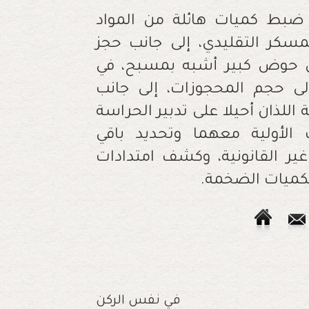
بط كميات هائلة من المواد
كر التقليدي، إلى جانب حجز
خل حوض كبير أشبه بمسبح، في
لى حجم المحجوزات، إلى جانب
للذان أحيلا على تدبير الحراسة
 الأولية معهما وتحديد باقي
ر القانونية، وكشف امتدادات
لكميات الضخمة.
في نفس الركن