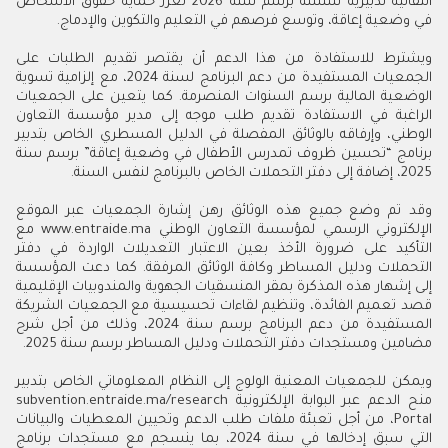
انتقالية تدبيرية سلسة برسم سنة 2026 تعزز حماية حقوق الأشخاص
في وضعية إعاقة، وتوسع فرصهم في التعليم والتكوين والإدماج.
ويشترط للاستفادة من هذا الدعم أن يقتصر تقديم الطلبات على
الجمعيات المستفيدة من دعم البرنامج لسنة 2024، مع إلزامية تسوية
الوضعية المالية برسم السنوات المنصرمة. كما يتعين على الجمعيات
الراغبة في الاستفادة تقديم طلب موجه إلى مدير مؤسسة التعاون
الوطني، وإرفاقه بالوثائق المفصلة في الدليل المسطري الخاص بتدبير
برنامج “تحسين ظروف تمدرس الأطفال في وضعية إعاقة” برسم سنة
2025، إضافة إلى دفتر التحملات الخاص بالبرنامج لنفس السنة.
وقد تم وضع جميع هذه الوثائق رهن إشارة الجمعيات عبر الموقع
الإلكتروني الرسمي لمؤسسة التعاون الوطني www.entraide.ma مع
التأكيد على ضرورة الأخذ بعين الاعتبار التعديلات الواردة في دفتر
التحملات ودليل المساطر وكافة الوثائق المرفقة. كما دعت المؤسسة
إلى إشهار هذه المذكرة بمقر المنسقيات الجهوية والمندوبيات الإقليمية
قصد تعميم الفائدة، وتنظيم لقاءات تحسيسية مع الجمعيات الشريكة
المستفيدة من دعم البرنامج برسم سنة 2024، وذلك من أجل شرح
مضامين ومستجدات دفتر التحملات ودليل المساطر برسم سنة 2025.
ويمكن للجمعيات المعنية الولوج إلى النظام المعلوماتي الخاص بتدبير
منح الدعم عبر البوابة الإلكترونية subvention.entraide.ma/research
Portal، من أجل تعبئة ملفات طلب الدعم وتحيين المعطيات والبيانات
التي سبق إدخالها في سنة 2024، بما ينسجم مع مستجدات برنامج