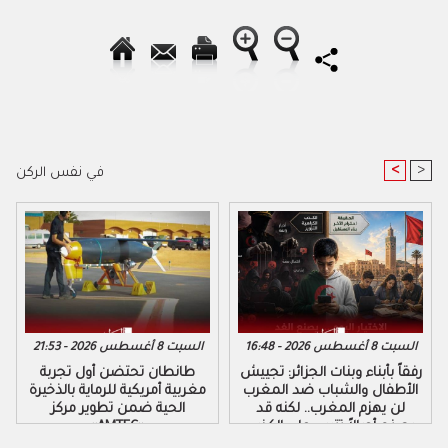
<
>
في نفس الركن
السبت 8 أغسطس 2026 - 16:48
السبت 8 أغسطس 2026 - 21:53
رفقاً بأبناء وبنات الجزائر: تجييش
طانطان تحتضن أول تجربة
الأطفال والشباب ضد المغرب
مغربية أمريكية للرماية بالذخيرة
لن يهزم المغرب.. لكنه قد
الحية ضمن تطوير مركز
يصنع أجيالاً تتربى على الكذب
«AMTEC»
والكراهية والتزوير