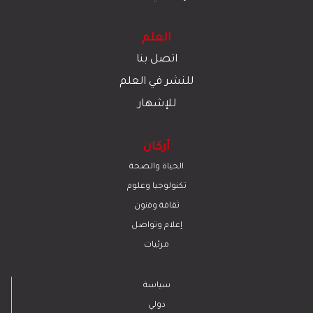
العلم
اتصل بنا
للنشر في العلم
للإشهار
أركان
الحياة والصحة
تكنولوجيا وعلوم
ﺛﻘﺎﻓﺔ وﻓﻧون
إعلام وتواصل
مرئيات
سياسة
دولي