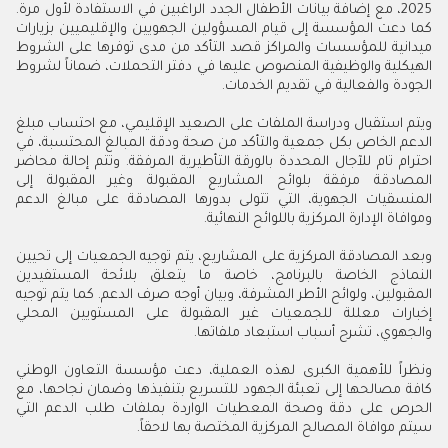
2025، مع إضافة بيانات الأطفال الجدد الراغبين في الاستفادة لأول مرة.
كما دعت المؤسسة إلى قيام المسؤولين الجهويين والإقليميين بزيارات
ميدانية للمؤسسات والمراكز قصد التأكد من مدى توفرها على الشروط
الهيكلية والوظيفية المنصوص عليها في دفتر التحملات، ضماناً لشروط
الجودة والفعالية في تقديم الخدمات.
ويتم استقبال ودراسة الملفات على الصعيد الإقليمي، مع احتساب مبلغ
الدعم الخاص بكل جمعية والتأكد من صحة ودقة المبالغ المحتسبة، في
احترام تام للآجال المحددة بالورقة التأطيرية المرفقة. وتتم إحالة محاضر
المصادقة مرفقة بلوائح المشاريع المقبولة وغير المقبولة إلى
المنسقيات الجهوية، التي تتولى بدورها المصادقة على مبالغ الدعم
وموافاة الإدارة المركزية باللوائح النهائية.
وبعد المصادقة المركزية على المشاريع، يتم توجيه الجمعيات إلى تحيين
النماذج الخاصة بالبرنامج، خاصة ما يتعلق بلائحة المستفيدين
المقبولين، ولوائح الأطر المشرفة، وبيان أوجه صرف الدعم. كما يتم توجيه
إخبارات معللة للجمعيات غير المقبولة على المستويين المحلي
والجهوي، تشرح أسباب استبعاد ملفاتها.
ونظراً للأهمية الكبرى لهذه العملية، دعت مؤسسة التعاون الوطني
كافة مصالحها إلى تعبئة الجهود للتسريع بتنفيذها وضمان نجاحها، مع
الحرص على دقة وصحة المعطيات الواردة بملفات طلب الدعم التي
سيتم موافاة المصالح المركزية المختصة بها لاحقاً.