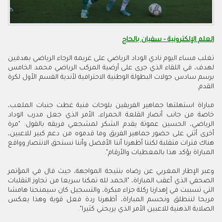
العلم الإلكترونية - سفيان بالحاج
تغلب مساء اليوم نادي الوداد الرياضي على غريمه الرجاء الرياضي بهدفين
لهدف، في اللقاء الذي جرى على أرضية المركب الرياضي محمد الخامس
برسم سادس جولات البطولة الوطنية الاحترافية لأندية القسم الأول لكرة
القدم.
مباراة استهلتها جماهير الفريقين بلوحات فنية غطت جنبات الملعب،
خاصة من جانب أنصار القلعة الحمراء، الأمر الذي جعل مدرب الوداد
الرياضي، الحسين عموتة يقدم الشكر لمشجعي فريقه بالقول: "مرة
أخرى أثني على حضور جماهير الفريق وما قدموه من دعم كبير للاعبين،
هناك فترات متقلبة لكننا أظهرنا أننا الأفضل وأننا نستحق الانتصار وواقع
المباراة يؤكد هذا بالمعطيات والأرقام".
وعبر الإطار المغربي عن رضاه بنتيجة المواجهة، حيث قال في المؤتمر
الصحفي الذي أعقب المباراة، "الحمد لله تمكنا سريعا من تجاوز التقلبات
التي تسببت في إهدارنا ركلة جزاء مبكرة، والتسجيل كان سيمنحنا هامشا
مريحا لننطلق ونحسم المباراة، أظهرنا ردة فعل قوية وهذا يعكس
الصلابة الذهنية للاعبين الأمر الذي يريحني كثيرا".