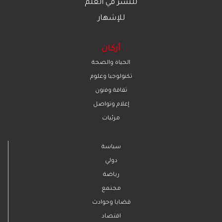
للنشر في العلم
للإشهار
أركان
الحياة والصحة
تكنولوجيا وعلوم
ﺛﻘﺎﻓﺔ وﻓﻧون
إعلام وتواصل
مرئيات
سياسة
دولي
رياضة
مجتمع
قضايا وحوادث
اقتصاد