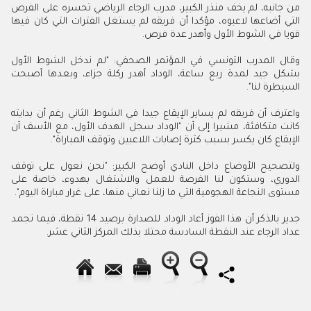
من جانبه، لم يخف منذر الكبير، مدرب الرجاء الرياضي تحسره على الفرص
التي أضاعها لاعبوه، مؤكدا أن فريقه لم يستغل الفترات التي كان فيها
قويا في الشوط الأول وأهدر عدة فرص.
وقال المدرب التونسي في المؤتمر الصحفي: "لم ندخل الشوط الأول
بشكل جيد لمدة ربع ساعة، الوداد أهدر ركلة جزاء، وبعدها أصبحت
السيطرة لنا".
واعترف أن فريقه لم يساير الإيقاع جيدا في الشوط الثاني رغم أن بدايته
كانت متكافئة، مشيرا إلى أن "الوداد سجل الهدف الأول، مع الأسف أن
الإيقاع كان يكسر بسبب كثرة إصابات اللاعبين وتوقف المباراة".
ولتصحيح الأوضاع داخل النادي أوضح الكبير: "نحن نعول على توقف
الدوري، وستكون لنا الفرصة للعمل والاشتغال بهدوء، خاصة على
مستوى النجاعة الهجومية التي ما زلنا نعاني منها، على غرار مباراة اليوم".
جدير بالذكر أن هذا الفوز أعاد الوداد للصدارة برصيد 14 نقطة، فيما تجمد
عداد الرجاء عند النقطة السادسة محتلا بذلك المركز الثاني عشر.