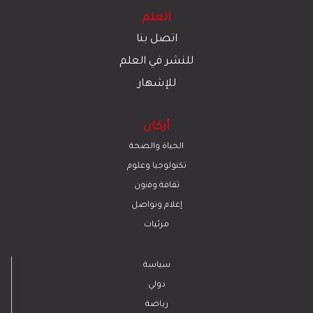
العلم
اتصل بنا
للنشر في العلم
للإشهار
أركان
الحياة والصحة
تكنولوجيا وعلوم
ﺛﻘﺎﻓﺔ وﻓﻧون
إعلام وتواصل
مرئيات
سياسة
دولي
رياضة