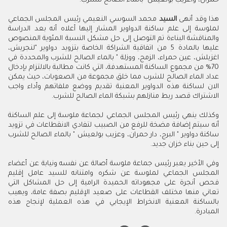
حمران، واعزيب بولعيش" بالماء الصالح للشرب.
هذا وقد أنهى
السيد
محمد السوسي النعيمي رئيس المجلس الجماعي
لملوسة إلى علم ساكنة الدواوير المشار إليها أعلاه أنه بعد الدراسة
والمناقشة البناءة تم التوصل إلى حل مشكل النسبة المئوية المنصوص
عليها بالمادة 5 من اتفاقية الشراكة الخاصة بتزويد دواوير "لنجريش،
اغزيلش، عين حمراء، الزمج، ووزلة " بالماء الصالح للشرب والمحددة في
70% من مجموع الساكنة المستهدفة، التي كانت مطالبة بالالتزام بإدخال
عداد الماء الصالح للشرب مما خلق مجموعة من الصعوبات، حيث يمكن
الان لساكنة هذه الدواوير المعنية تقديم ووضع ملفاتهم وأداء واجب
الاشتراك قصد ربط منازلهم بشبكة الماء الصالح للشرب.
وكذلك ينهي رئيس المجلس الجماعي لجماعة ملوسة إلى علم الساكنة
أنه سيتم إضافة مضخة للرفع من الصبيب لتفادي الانقطاعات في تزويد
ساكنة دواوير " البرج، دار حمران، وعزيب بولعيش " بالماء الصالح للشرب
إلى حين بناء خزان جديد.
وفي الأخير يعبر رئيس جماعة ملوسة أصالة عن نفسه ونيابة عن أعضاء
المجلس الجماعي لملوسة عن شكره وامتنانه للسيد عامل إقليم
فحص أنجرة على مجهوداته الحميدة الرامية إلى حل المشاكل التي
تعاني منها مختلف القطاعات على صعيد الإقليم بصفة عامة، ويهيب
بالساكنة المعنية الانخراط الإيجابي في هذه العملية لإنجاح هذه
المبادرة.