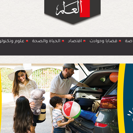
اضة
قضايا وحوادث
اﻗﺗﺻﺎد
الحياة والصحة
ﻋﻠوم وتكنولو