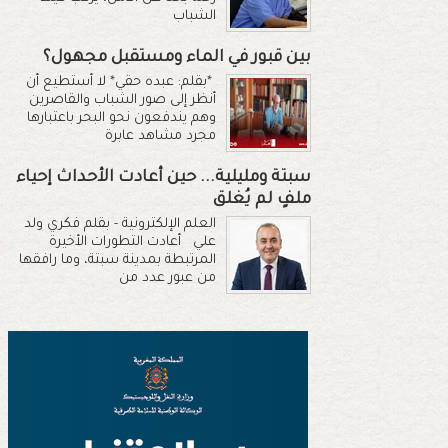
الشباب
بين قبور في الماء ومستقبل مجهول؟
*بقلم: عبده حقي* لا أستطيع أن
أنظر إلى صور الشباب والقاصرين
وهم يندفعون نحو البحر باعتبارها
مجرد مشاهد عابرة
سبتة ومليلية... حين أعادت الأحداث إحياء
ملفٍ لم يُغلق
العلم الإلكترونية - بقلم فكري ولد
علي أعادت التطورات الأخيرة
المرتبطة بمدينة سبتة، وما رافقها
من عبور عدد من