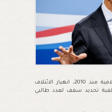
وأعلن روته الذي ترأس أربع حكومات ائتلافية منذ 2010، انهيار الائتلاف
لفية تحديد سقف لعدد طالبي