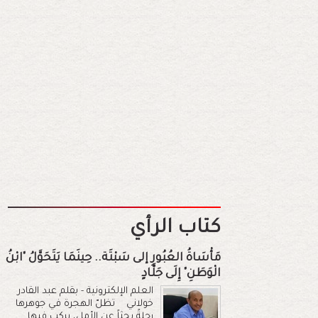
كتاب الرأي
مَأْسَاةُ العُبُورِ إلى سَبْتَة.. حِينَمَا يَتَحَوَّلُ "ابْنُ
الْوَطَنِ" إِلَى جَلَّادٍ
العلم الإلكترونية - بقلم عبد القادر
خولاني تظلّ الهجرة في جوهرها
رحلةً بحثاً عن الأمل، يركب فيها