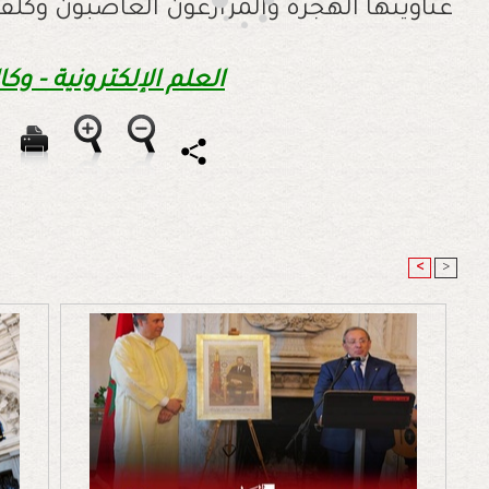
عناوينها الهجرة والمزارعون الغاضبون وكلف
العلم الإلكترونية - وكا
<
>