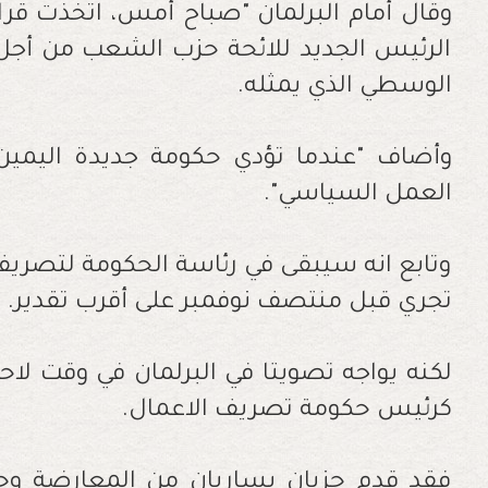
وقال أمام البرلمان "صباح أمس، اتخذت قرارا
الرئيس الجديد للائحة حزب الشعب من أجل ا
الوسطي الذي يمثله.
وأضاف "عندما تؤدي حكومة جديدة اليمي
العمل السياسي".
وتابع انه سيبقى في رئاسة الحكومة لتصريف ا
تجري قبل منتصف نوفمبر على أقرب تقدير.
لكنه يواجه تصويتا في البرلمان في وقت لاحق
كرئيس حكومة تصريف الاعمال.
فقد قدم حزبان يساريان من المعارضة و