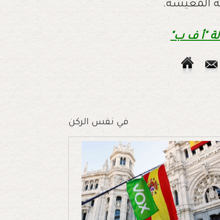
ة المعيشة.
لة "أ ف ب"
في نفس الركن