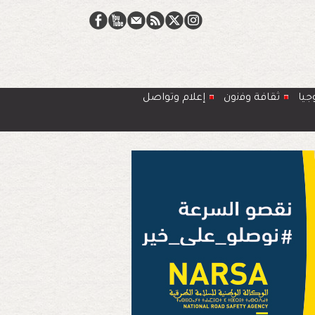
جيا
ﺛﻘﺎﻓﺔ وﻓﻧون
إعلام وتواصل