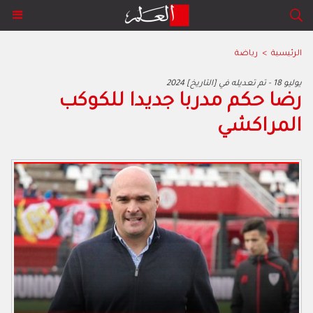
الرئيسية
>
رياضة
2024 يوليو 18 - تم تعديله في [التاريخ]
رضا حكم مدربا جديدا للكوكب
المراكشي