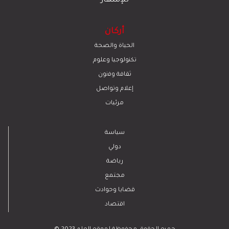
للإشهار
أركان
الحياة والصحة
تكنولوجيا وعلوم
ﺛﻘﺎﻓﺔ وﻓﻧون
إعلام وتواصل
مرئيات
سياسة
دولي
رياضة
مجتمع
قضايا وحوادث
اقتصاد