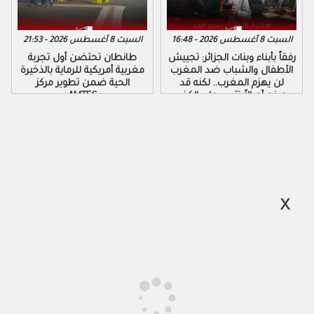
السبت 8 أغسطس 2026 - 16:48
السبت 8 أغسطس 2026 - 21:53
رفقاً بأبناء وبنات الجزائر: تجييش
طانطان تحتضن أول تجربة
الأطفال والشباب ضد المغرب
مغربية أمريكية للرماية بالذخيرة
لن يهزم المغرب.. لكنه قد
الحية ضمن تطوير مركز
يصنع أجيالاً تتربى على الكذب
«AMTEC»
والكراهية والتزوير