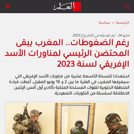
الرئيسية
>
سياسة
2023 مايو 24 - تم تعديله في [التاريخ]
رغم الضغوطات.. المغرب يبقى
المحتضن الرئيسي لمناورات الأسد
الإفريقي لسنة 2023
‬الانطلاقة‭ ‬لسلسلة‭ ‬من‭ ‬التكوينات‭ ‬التمهيدية‭.‬