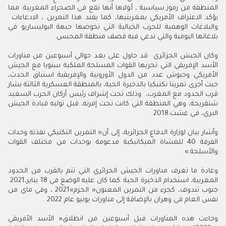
‬يؤكد‭ ‬الاعتراف‭ ‬الأمريكي‭ ‬بمغربتيها،‭ ‬كما‭ ‬يفند‭ ‬هذا‭ ‬التمرين‭ ‬،‭ ‬الادعاءات‭
‬بلاغاتها‭ ‬اليومية‭ ‬والتي‭ ‬تدعي‭ ‬فيه‭ ‬قصف‭ ‬منطقة‭ ‬المحبس‭.‬
‬البري،‭ ‬في‭ ‬غشت‭ ‬2018‭.‬
‬والأسلحة‮»‬‭.‬
‬المغربية،‭ ‬استخدام‭ ‬الذخيرة‭ ‬الحية‭. ‬كما‭ ‬كان‭ ‬عليه‭ ‬الوضع‭ ‬في‭ ‬18‭ ‬يناير‭ ‬2021،‭
‬نفس‭ ‬العام‭ ‬في‭ ‬وهران‭ ‬بالإضافة‭ ‬إلى‭ ‬مناورات‭ ‬يونيو‭ ‬عام ‭ ‬2022.