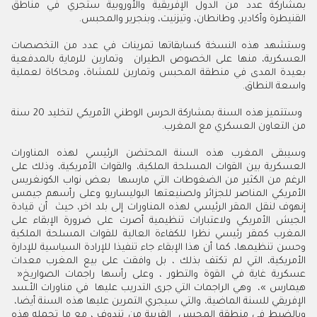
‬القنيطرة‭ ‬وأكادير،‭ ‬وطانطان،‭ ‬وتيزنيت،‭ ‬وبنجرير‭ ‬والمحبس‭.‬
‬واسعة‭ ‬النطاق‭. ‬
‬من‭ ‬التعاون‭ ‬العسكري‭ ‬مع‭ ‬المغرب‭.‬
‬عسكرية‭ ‬غاية‭ ‬في‭ ‬القوة‭ ‬والتطور‭ ‬،‭ ‬وعلى‭ ‬رأسها‭ ‬راجمات‭ ‬الصواريخ‭ ‬‮«‬‭
‬الإفريقي‭ ‬للسنة‭ ‬الماضية،‭ ‬والتي‭ ‬سيجري‭ ‬التمرين‭ ‬عليها‭ ‬هذه‭ ‬السنة‭ ‬أيضا‭ ‬،‭