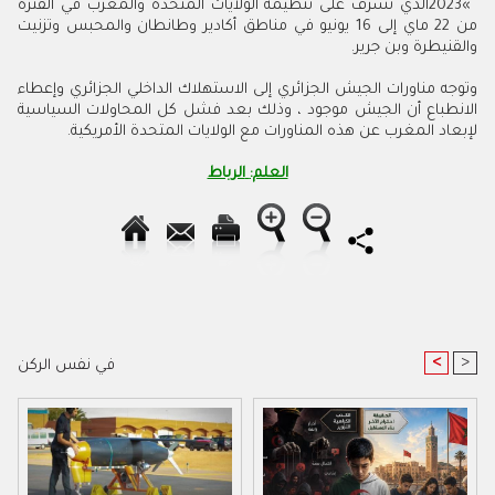
‬والقنيطرة‭ ‬وبن‭ ‬جرير‭ .‬
‬لإبعاد‭ ‬المغرب‭ ‬عن‭ ‬هذه‭ ‬المناورات‭ ‬مع‭ ‬الولايات‭ ‬المتحدة‭ ‬الأمريكية‭.
العلم:‭ ‬الرباط
<
>
في نفس الركن