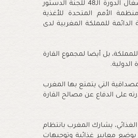
للمنتجات الغذائية (أونسا)، على هامش أشغال الدورة الـ48 للجنة الدستور
 منظمة الأمم المتحدة للأغذية
 الدائمة للمملكة المغربية لدى
مملكة، بل أيضا لمجموع القارة
 الدولية.
مصداقية التي يتمتع بها المغرب
ته على الدفاع عن مصالح القارة
 لجنة الدستور الغذائي، يشارك المغرب بانتظام
 بوضع معايير غذائية وتوجيهات