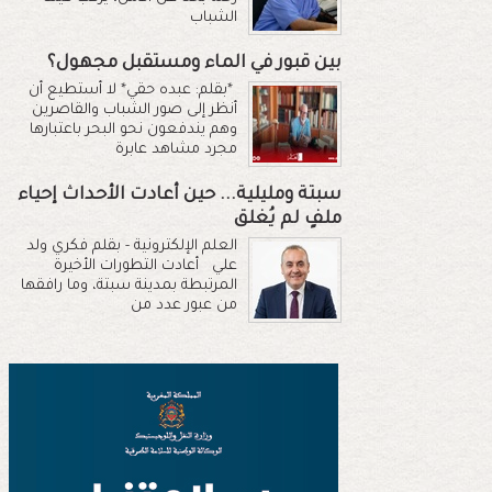
الشباب
بين قبور في الماء ومستقبل مجهول؟
*بقلم: عبده حقي* لا أستطيع أن
أنظر إلى صور الشباب والقاصرين
وهم يندفعون نحو البحر باعتبارها
مجرد مشاهد عابرة
سبتة ومليلية... حين أعادت الأحداث إحياء
ملفٍ لم يُغلق
العلم الإلكترونية - بقلم فكري ولد
علي أعادت التطورات الأخيرة
المرتبطة بمدينة سبتة، وما رافقها
من عبور عدد من