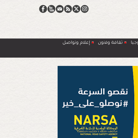
جيا
ﺛﻘﺎﻓﺔ وﻓﻧون
إعلام وتواصل