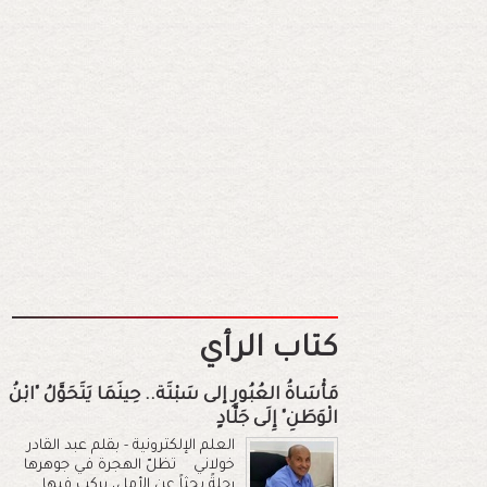
كتاب الرأي
مَأْسَاةُ العُبُورِ إلى سَبْتَة.. حِينَمَا يَتَحَوَّلُ "ابْنُ
الْوَطَنِ" إِلَى جَلَّادٍ
العلم الإلكترونية - بقلم عبد القادر
خولاني تظلّ الهجرة في جوهرها
رحلةً بحثاً عن الأمل، يركب فيها