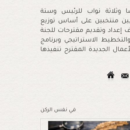
 وثلاثة نواب للرئيس وستة
ين منتخبين على أساس توزيع
وازن. وقد أنشئ سنة 1963 بهدف إعداد وتقديم مقترحات للجنة
التخطيط الاستراتيجي وبرنامج
عمال الجديدة المقترح تنفيذها
في نفس الركن