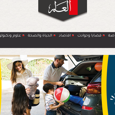
اضة
قضايا وحوادث
اﻗﺗﺻﺎد
الحياة والصحة
ﻋﻠوم وتكنولو