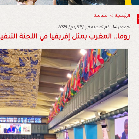
الرئيسية
>
سياسة
2025 نوفمبر 14 - تم تعديله في [التاريخ]
روما.. المغرب يمثل إفريقيا في اللجنة التنفي