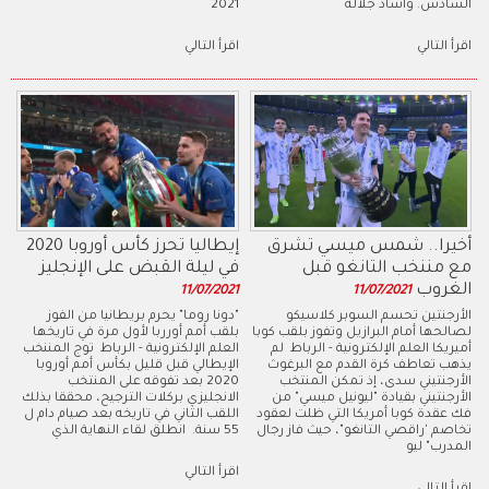
السادس. وأشاد جلالة
2021
اقرأ التالي
اقرأ التالي
أخيرا.. شمس ميسي تشرق
إيطاليا تحرز كأس أوروبا 2020
مع مننخب التانغو قبل
في ليلة القبض على الإنجليز
الغروب
11/07/2021
11/07/2021
الأرجنتين تحسم السوبر كلاسيكو
"دونا روما" يحرم بريطانيا من الفوز
لصالحها أمام البرازيل وتفوز بلقب كوبا
بلقب أمم أورربا لأول مرة في تاريخها
أميريكا العلم الإلكترونية - الرباط لم
العلم الإلكترونية - الرباط توج المننخب
يذهب تعاطف كرة القدم مع البرغوث
الإيطالي قبل قليل بكأس أمم أوروبا
الأرجنتيني سدى، إذ تمكن المنتخب
2020 بعد تفوقه على المنتخب
الأرجنتيني بقيادة "ليونيل ميسي" من
الانجليزي بركلات الترجيح، محققا بذلك
فك عقدة كوبا أمريكا التي ظلت لعقود
اللقب الثاني في تاريخه بعد صيام دام ل
تخاصم 'راقصي التانغو"، حيث فاز رجال
55 سنة. انطلق لقاء النهاية الذي
المدرب" ليو
اقرأ التالي