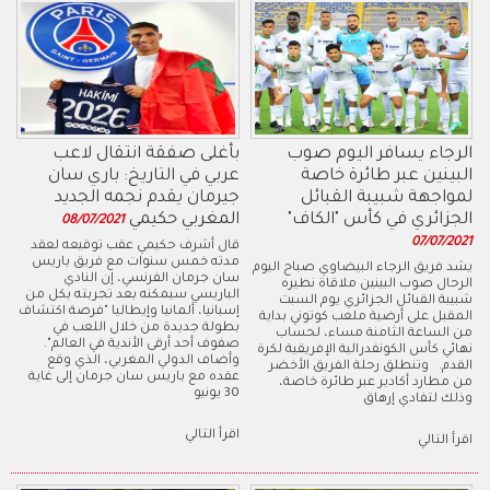
الرجاء يسافر اليوم صوب
بأغلى صفقة انتقال لاعب
البينين عبر طائرة خاصة
عربي في التاريخ: باري سان
لمواجهة شبيبة القبائل
جيرمان يقدم نجمه الجديد
الجزائري في كأس "الكاف"
المغربي حكيمي
08/07/2021
07/07/2021
قال أشرف حكيمي عقب توقيعه لعقد
مدته خمس سنوات مع فريق باريس
يشد فريق الرجاء البيضاوي صباح اليوم
سان جرمان الفرنسي، إن النادي
الرحال صوب البينين ملاقاة نظيره
الباريسي سيمكنه بعد تجربته بكل من
شبيبة القبائل الجزائري يوم السبت
إسبانيا، ألمانيا وإيطاليا "فرصة اكتشاف
المقبل على أرضية ملعب كوتوني بداية
بطولة جديدة من خلال اللعب في
من الساعة الثامنة مساء، لحساب
صفوف أحد أرقى الأندية في العالم".
نهائي كأس الكونفدرالية الإفريقية لكرة
وأضاف الدولي المغربي، الذي وقع
القدم. وتنطلق رحلة الفريق الأخضر
عقده مع باريس سان جرمان إلى غاية
من مطارد أكادير عبر طائرة خاصة،
30 يونيو
وذلك لتفادي إرهاق
اقرأ التالي
اقرأ التالي