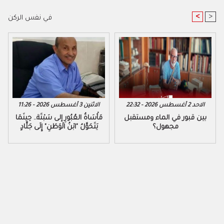
<
>
في نفس الركن
الاحد 2 أغسطس 2026 - 22:32
الاثنين 3 أغسطس 2026 - 11:26
بين قبور في الماء ومستقبل
مَأْسَاةُ العُبُورِ إلى سَبْتَة.. حِينَمَا
مجهول؟
يَتَحَوَّلُ "ابْنُ الْوَطَنِ" إِلَى جَلَّادٍ