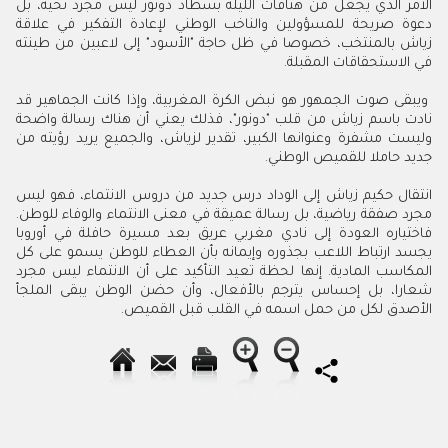
الامر الذي يجعل من هتافات الليلة بسطاد دونور ليس مجرد تحية، بل
دعوة صريحة للمسؤولين والناخب الوطني لإعادة التفكير في علاقة
زياش بالمنتخب، خصوصا في ظل حاجة "الأسود" إلى لاعبين من طينته
في الاستحقاقات المقبلة.
ويبقى صوت الجمهور هو نبض الكرة المغربية، وإذا كانت الجماهير قد
نادت باسم زياش من قلب "دونور"، فذلك يعني أن هناك رسالة واضحة
وليست مشفرة وعنوانها الكبير، تقدير لزياش، والجميع يريد رؤيته من
جديد حاملا للقميص الوطني.
انتقال حكيم زياش إلى الوداد درس جديد من دروس الانتماء، فهو ليس
مجرد صفقة رياضية، بل رسالة عميقة في معنى الانتماء والوفاء للوطن.
فاختياره العودة إلى نادي مغربي عريق بعد مسيرة حافلة في أوروبا
يجسد ارتباط اللاعب بجذوره وإيمانه بأن العطاء للوطن يسمو على كل
المكاسب المادية. إنها لحظة تعيد التأكيد على أن الانتماء ليس مجرد
شعارا، بل إحساس يترجم بالأفعال، وأن حضن الوطن يبقى الملجأ
الأصدق لكل من حمل اسمه في القلب قبل القميص.