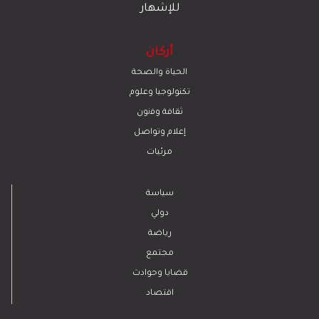
للإشهار
أركان
الحياة والصحة
تكنولوجيا وعلوم
ﺛﻘﺎﻓﺔ وﻓﻧون
إعلام وتواصل
مرئيات
سياسة
دولي
رياضة
مجتمع
قضايا وحوادث
اقتصاد