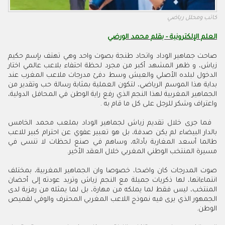
كاتب ومحلل رياضي
العلم الإلكترونية - بقلم محمد الورضي
صاحت جماهير الوداد واتحاد طنجة بصوت واحد وهي تهتف بإسم حكيم
زياش، و ظهر المشهد أكبر من مجرد لحظة احتفاء بلاعب عالمي اختار
الدخول لبلده الأصلي والعيش وسط دفئ مدرجات ملاعب المغرب عند
بداية هذا الموسم الرياضي، لتكون العملية بمثابة رسالة حب وتقدير من
الجماهير المغربية لهذا النجم الذي رفع راية الوطن في المحافل الدولية،
واعتراف وشكر للرجل على كل ما قام به .
فما جرى خلال تقديم زياش لجماهير الوداد بملعب محمد الخامس
بالدار البيضاء لم يكن صدفة، بل هو تعبير عفوي عن احترام كبير للاعب
طالما أسعد المغاربة بأدائه، وساهم في صنع لحظات لا تنسى في
مسيرة المنتخب الوطني المغربي خلال العقد الأخير.
صوت المدرجات كان واضحا، خصوصا وان الجماهير المغربية، بمختلف
انتماءاتها، لها ذكريات جميلة مع النجم زياش وتريد عودته إلى أحضان
المنتخب، ليس فقط لما يملكه من مهارة، بل لما يمثله من رمزية لدى
الجمهور الذي يرى فيه نموذج اللاعب المغربي المحترف والوفي لقميص
الوطن.