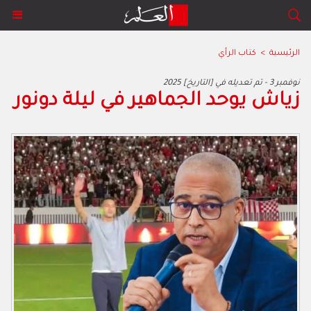
الرئيسية
>
كتاب الرأي
2025 نوفمبر 3 - تم تعديله في [التاريخ]
زياش يوحد الجماهير في ليلة دونور