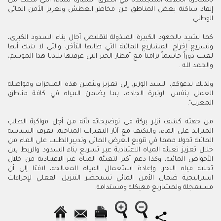
بالمبادرة الخلاقة المتجسدة في الطرق السيارة للماء، التي مكنت من
إنقاذ ساكنة بعض المناطق من مخاطر العطش وتعزيز الأمن المائي
الوطني.
كما نشيد بالجهود الكبيرة المبذولة لتقليص آجال بناء السدود الكبرى،
وتسريع إخراج المشاريع المائية التي طالها التأخر، والتي لا شك أنها
لعبت دوراً حاسماً تزامنا مع أمطار الخير التي عرفتها بلادنا هذا الموسم،
والحمد لله .
ولذلك ندعوكم، السيد الوزير، إلى تعزيز وتثمين هذه المنجزات ومواصلة
العمل بنفس الوتيرة الجادة، بما يضمن المياه في كافة مناطق
المغرب".
من جهته كشف نزلر بركة في توضيحاته بأنه من أجل مواكبة الطلب
المتزايد على الماء، والتكيف مع آثار التغيرات المناخية، تعرف السياسة
المائية تحولا مهما في تنويع العرض المائي وتدبير الطلب على الماء من
خلال تعزيز تعبئة المياه الاعتيادية عبر تسريع بناء السدود والربط بين
الأحواض المائية، وكذا دعم أكبر لتعبئة المياه غير الاعتيادية من خلال
تحلية مياه البحر، وإعادة استعمال المياه المعالجة، لافتا إلى أن
استراتيجية ضمان الأمن المائي تستحضر التنزيل الفعلي لإجراءات
مستعجلة ولمشاريع مهيكلة ومستدامة.