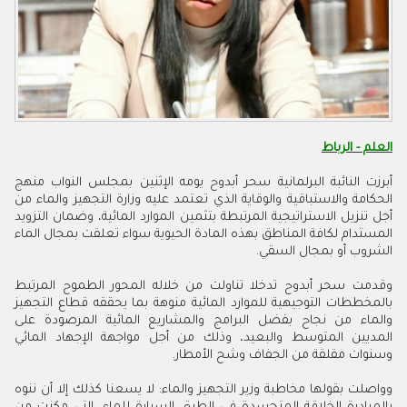
العلم - الرباط
أبرزت النائبة البرلمانية سحر أبدوح يومه الإثنين بمجلس النواب منهج
الحكامة والاستباقية والوقاية الذي تعتمد عليه وزارة التجهيز والماء من
أجل تنزيل الاستراتيجية المرتبطة بتثمين الموارد المائية، وضمان التزويد
المستدام لكافة المناطق بهذه المادة الحيوية سواء تعلقت بمجال الماء
الشروب أو بمجال السقي.
وقدمت سحر أبدوح تدخلا تناولت من خلاله المحور الطموح المرتبط
بالمخططات التوجيهية للموارد المائية منوهة بما يحققه قطاع التجهيز
والماء من نجاح بفضل البرامج والمشاريع المائية المرصودة على
المديين المتوسط والبعيد، وذلك من أجل مواجهة الإجهاد المائي
وسنوات مقلقة من الجفاف وشح الأمطار.
وواصلت بقولها مخاطبة وزير التجهيز والماء: لا يسعنا كذلك إلا أن ننوه