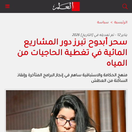
الرئيسية
>
سياسة
2026 يناير 12 - تم تعديله في [التاريخ]
سحر أبدوح تبرز دور المشاريع
المائية في تغطية الحاجيات من
المياه
منهج الحكامة والاستباقية ساهم في إنجاز البرامج المتأخرة وإنقاذ
الساكنة من العطش