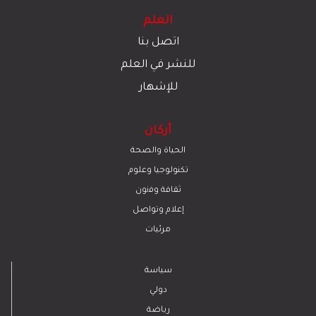
العلم
اتصل بنا
للنشر في العلم
للإشهار
أركان
الحياة والصحة
تكنولوجيا وعلوم
ﺛﻘﺎﻓﺔ وﻓﻧون
إعلام وتواصل
مرئيات
سياسة
دولي
رياضة