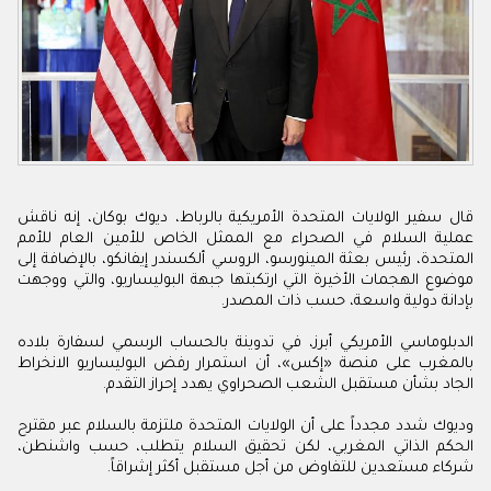
قال سفير الولايات المتحدة الأمريكية بالرباط، ديوك بوكان، إنه ناقش
عملية السلام في الصحراء مع الممثل الخاص للأمين العام للأمم
المتحدة، رئيس بعثة المينورسو، الروسي ألكسندر إيفانكو، بالإضافة إلى
موضوع الهجمات الأخيرة التي ارتكبتها جبهة البوليساريو، والتي ووجهت
بإدانة دولية واسعة، حسب ذات المصدر.
الدبلوماسي الأمريكي أبرز، في تدوينة بالحساب الرسمي لسفارة بلاده
بالمغرب على منصة «إكس»، أن استمرار رفض البوليساريو الانخراط
الجاد بشأن مستقبل الشعب الصحراوي يهدد إحراز التقدم.
وديوك شدد مجدداً على أن الولايات المتحدة ملتزمة بالسلام عبر مقترح
الحكم الذاتي المغربي، لكن تحقيق السلام يتطلب، حسب واشنطن،
شركاء مستعدين للتفاوض من أجل مستقبل أكثر إشراقاً.