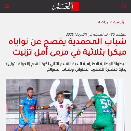
الرئيسية
>
رياضة
2025 سبتمبر 30 - تم تعديله في [التاريخ]
شباب المحمدية يفصح عن نواياه
مبكرا بثلاثية في مرمى أمل تزنيت
البطولة الوطنية الاحترافية لأندية القسم الثاني لكرة القدم (الجولة الأولى):
بداية متعثرة للمغرب التطواني وشباب السوالم