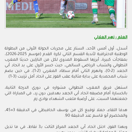
العلم - زهير العلالي
أسدل، أول أمس الأحد، الستار على مجريات الجولة الأولى من البطولة
الوطنية الاحترافية لأندية القسم الثاني لكرة القدم (موسم 2025-2026)،
بمفاجآت كبيرة، أبرزها السقوط المدوي لكل من النازلين حديثا المغرب
التطواني والشباب الرياضي السالمي، حيث خسر الأول على يد اتحاد أبي
الجعد (2-0)، وانهزم الثاني أمام سطاد المغربي (2-1)، في حين بصم
شباب المحمدية على بداية مثالية عقب الفوز على اتحاد أمل تزنيت (3-1).
استهل فريق المغرب التطواني مشواره في دوري الدرجة الثانية،
بالخسارة أمام مضيفه اتحاد أبي الجعد بهدفين دون رد، في المباراة التي
جمعتهما السبت، على أرضية ملعب الشهداء بوادي زم
.
هدفا اللقاء، حملا توقيع كل من يوسف الحافيظي في الدقيقة 3+45،
والمخضرم أبو قاسم عند الدقيقة 90
.
وبهذا الفوز، احتل اتحاد أبي الجعد المركز الثالث بـ3 نقاط، في ما تذيل