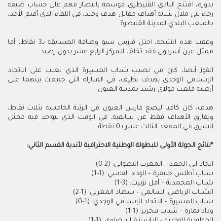
بدوره، افتتح النادي القنيطري موسمه بانتصار مهم على حساب ضيفه
رجاء بني ملال بثلاثة أهداف مقابل هدف وحيد، في اللقاء الذي أقيم الأحد،
بالملعب البلدي لمدينة القنيطرة
.
وعقب هذه النتيجة، احتل فارس سبو وصافة المسابقة بـ3 نقاط، أما
ممثل عين أسردون فقد تخلف للمركز الرابع عشر بدون رصيد
.
الفوز أيضا، كان من نصيب شباب المسيرة الذي تغلب على الاتحاد
الإسلامي الوجدي بهدف نظيف، في المباراة التي جمعت بينهما على
أرضية ملعب مولاي رشيد بمدينة العيون
.
هدف، كان كافيا ليضع فارس العيون في الرتبة الخامسة بثلاث نقاط،
وبفارق الأهداف فقط عن سابقيه، في الوقت الذي يتواجد فيه ممثل
الشرق في المقعد الثالث عشر بـ0 نقطة
.
*
نتائج الجولة الأولى للبطولة الوطنية الاحترافية لأندية القسم الثاني
:
اتحاد ابي الجعد – المغرب التطواني: (2-0)
شباب أطلس خنيفرة – الوداد الفاسي: (1-1)
شباب المحمدية – أمل تزنيت: (3-1)
الشباب الرياضي السالمي – سطاد المغربي: (1-2)
شباب المسيرة – الاتحاد الإسلامي الوجدي: (1-0)
وداد تمارة – شباب بنجرير: (1-1)
المولودية الوجدية – الراسينغ البيضاوي: (1-1)