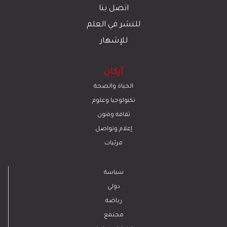
اتصل بنا
للنشر في العلم
للإشهار
أركان
الحياة والصحة
تكنولوجيا وعلوم
ﺛﻘﺎﻓﺔ وﻓﻧون
إعلام وتواصل
مرئيات
سياسة
دولي
رياضة
مجتمع