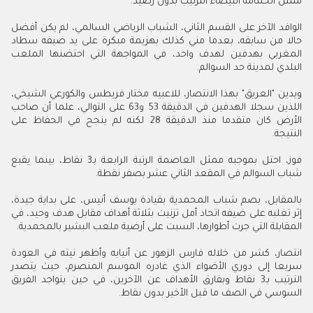
ممثل الحمامة البيضاء الترتيب بدون رصيد
.
الوافد الآخر على القسم الثاني، الشباب الرياضي السالمي، لم يكن أفضل
حالا من سابقه، بعدما مني كذلك بهزيمة مبكرة على يد ضيفه سطاد
المغربي بهدفين لهدف واحد، في المواجهة التي احتضنها الملعب
البلدي لمدينة حد السوالم.
ويدين "العريق" بهذا الانتصار، للاعبيه مختار فريطس والكورعي الشيخي،
اللذين سجلا الهدفين في الدقيقة 53 و63 على التوالي، علما أن صاحب
الأرض كان متقدما منذ الدقيقة 28 لكنه لم ينجح في الحفاظ على
النتيجة
.
فوز، احتل بموجبه ممثل العاصمة الرتبة الرابعة بـ3 نقاط، بينما يقبع
شباب السوالم في المقعد الثاني عشر بصفر نقطة
.
بالمقابل، بصم شباب المحمدية بقيادة يوسف أنيس، على بداية جيدة،
إثر تغلبه على ضيفه اتحاد أمل تزنيت بثلاثة أهداف مقابل هدف وحيد، في
المقابلة التي جرت أطوارها، السبت على أرضية ملعب البشير بالمحمدية
.
انتصار، كشر من خلاله فارس الزهور عن أنيابه وأظهر نيته في العودة
سريعا إلى دوري الأضواء الذي غادره الموسم المنصرم، حيث يتصدر
الترتيب بـ3 نقاط وبفارق الأهداف عن الآخرين، في حين يتواجد الفريق
السوسي في الصف ما قبل الأخير بدون نقاط
.