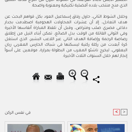
الظهير الأيمن لأبناء الفراعنة، في الشوط الأول من انتزاع هدف السبق
الذي منح منتخب بلاده أفضلية تكتيكية ومعنوية واضحة.
وخلال الشوط الثاني، حاول رفاق إسماعيل العود بكل قواهم البحث عن
هدف التعادل، إلا أن عشرات المحاولات الهجومية اصطدمت بجدار
دفاعي مصري صلب ومتراص، وقبل أن تلفظ المباراة أنفاسها الأخيرة
وفي الثواني القاتلة من الوقت بدل الضائع، تمكن أبناء النيل من إطلاق
رصاصة الرحمة وإضافة الهدف الثاني عبر اللاعب البشير، الذي استغل
كرة أبعدت من ركلة ركنية ليسكنها في شباك الحارس المغربي ريان
اليعقوبي، ليخرج ناشئو المغرب من البطولة بمرارة، موقعين على أسوأ
إنجاز لهم خلال السنوات الثلاث الأخيرة.
<
>
في نفس الركن