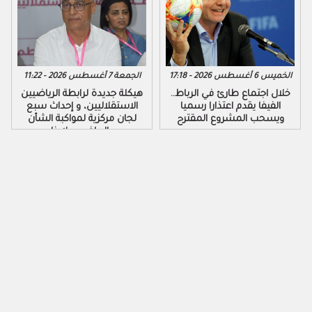
الخميس 6 أغسطس 2026 - 17:18
الجمعة 7 أغسطس 2026 - 11:22
خلال اجتماع طارئ في الرباط..
هيكلة جديدة لرابطة الرياضيين
الفيفا يقدم اعتذارا رسميا
الاستقلاليين، و إحداث سبع
ويسحب المشروع المقترح
لجان مركزية لمواكبة الشأن
الرياضي ببلادنا..