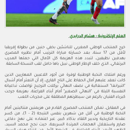
العلم الإلكترونية - هشام الدرايدي
خرج المنتخب الوطني المغربي للناشئين بخفي حنين من بطولة إفريقيا
لأقل من 17 سنة، بعد خسارته مباراة الترتيب أمام نظيره المصري
بهدفين نظيفين، لتبدد هذه الهزيمة كل الآمال التي حملها المدرب
البرتغالي، الذي خلف الإطار الوطني نبيل باها حامل لقب النسخة السابقة.
ورغم امتلاك النخبة الوطنية لوفرة من أجود اللاعبين المهاريين الذين
كانت تعقد عليهم آمال الحفاظ على التاج القاري، إلا أن التعثر أمام أشبال
"التيرانغا" السنغالية في نصف النهائي بركلات الترجيح تواصلت تداعياته
النفسية الليلة في "النهائي الصغير" أمام أبناء الفراعنة، بهزيمة جرحت
كبرياء الفتيان بالرغم من سيطرتهم المطلقة على مجريات اللعب.
في المقابل، تمكن المنتخب المصري القادم من هزيمتين متتاليتين أمام
النخبة الوطنية في أقل من شهرين بنفس النتيجة (2 - 1)، من كسر
عقدته التاريخية وتدبير اللقاء بذكاء كبير، عبر اعتماده على نهج دفاعي
صارم واستغلال الهجمات المرتدة السريعة، حيث نجح محمد السيد،