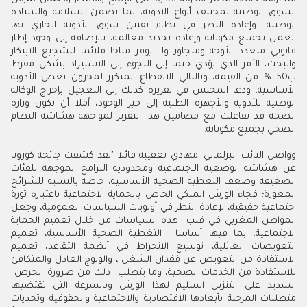
السوق الوطنية بمختلف أنواع الادوية، بما يضمن السلامة والسيادة
الوطنية، وإعادة النظر في نظام تقنين سوق الأدوية الجاري بها
العمل
بجميع مكوناته وإعادة تحديد معالمه، بالإضافة إلى وجود إطار
قانوني متعدد الأوجه ومتجاوز ولا يوفر مناخا ملائما لتشجيع الابتكار
والبحث، الأمر الذي يؤدي حتما إلى اللجوء إلى الاستيراد بشكل مفرط
ب50
%
من القيمة، وبالتالي الانقطاع المتكرر لمخزون بعض الأدوية
الأساسية، ودعا المجلس في تقريره كذلك إلى التعجيل بإخراج الوكالة
الوطنية للأدوية والأجهزة الطبية إلى حيز الوجود، آملا أن تكون وزارة
الصحة قد تفاعلت مع مضامين هذا التقرير لمواجهة هشاشة النظام
الصحي بجميع مكوناته.
وواصل النائب البرلماني امهادي تعقيبه قائلا "لقد كشفت جائحة كورونا
عن هشاشة الوضعية الاجتماعية ومحدودية البرامج الموجهة للفئات
الضعيفة وضعف التغطية الصحية الأساسية، خاصة بالنسبة للشرائح
المعوزة؛ فجاء الورش الملكي الخاص بالحماية الاجتماعية باعتباره ثورة
اجتماعية حقيقية، لإعادة النظر في أولويات السياسات العمومية، وجعل
المواطن المغربي في قلب هذه السياسات من خلال تعميم الحماية
الاجتماعية، بما فيها أساسا التغطية الصحية الأساسية، تعميم
التعويضات العائلية، توسيع الانخراط في أنظمة التقاعد، تعميم
الاستفادة من التعويض عن فقدان الشغل ، والولوج العادل والمتكافئ
للاستفادة من الخدمات الصحية، وما يتطلب ذلك من ضرورة الحرص
الشديد على التنزيل السليم لهذا الورش وبالسرعة التي تقتضيها
متطلبات المرحلة بأبعادها الاقتصادية والاجتماعية والحقوقية وتحديات