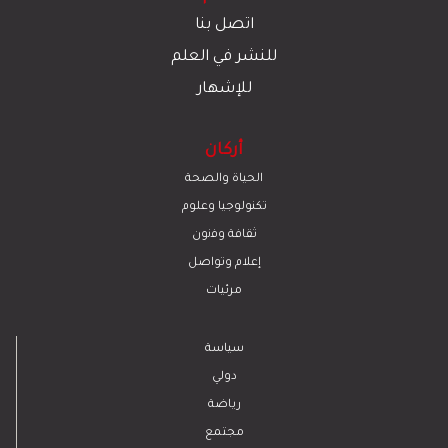
اتصل بنا
للنشر في العلم
للإشهار
أركان
الحياة والصحة
تكنولوجيا وعلوم
ﺛﻘﺎﻓﺔ وﻓﻧون
إعلام وتواصل
مرئيات
سياسة
دولي
رياضة
مجتمع