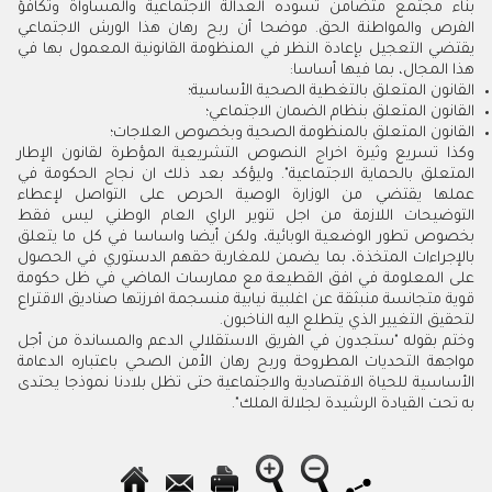
بناء مجتمع متضامن تسوده العدالة الاجتماعية والمساواة وتكافؤ
الفرص والمواطنة الحق. موضحا أن ربح رهان هذا الورش الاجتماعي
يقتضي التعجيل بإعادة النظر في المنظومة القانونية المعمول بها في
هذا المجال، بما فيها أساسا:
القانون المتعلق بالتغطية الصحية الأساسية؛
القانون المتعلق بنظام الضمان الاجتماعي؛
القانون المتعلق بالمنظومة الصحية وبخصوص العلاجات؛
وكذا تسريع وثيرة اخراج النصوص التشريعية المؤطرة لقانون الإطار
المتعلق بالحماية الاجتماعية". وليؤكد بعد ذلك ان نجاح الحكومة في
عملها يقتضي من الوزارة الوصية الحرص على التواصل لإعطاء
التوضيحات اللازمة من اجل تنوير الراي العام الوطني ليس فقط
بخصوص تطور الوضعية الوبائية، ولكن أيضا واساسا في كل ما يتعلق
بالإجراءات المتخذة، بما يضمن للمغاربة حقهم الدستوري في الحصول
على المعلومة في افق القطيعة مع ممارسات الماضي في ظل حكومة
قوية متجانسة منبثقة عن اغلبية نيابية منسجمة افرزتها صناديق الاقتراع
لتحقيق التغيير الذي يتطلع اليه الناخبون.
وختم بقوله "ستجدون في الفريق الاستقلالي الدعم والمساندة من أجل
مواجهة التحديات المطروحة وربح رهان الأمن الصحي باعتباره الدعامة
الأساسية للحياة الاقتصادية والاجتماعية حتى تظل بلادنا نموذجا يحتدى
به تحت القيادة الرشيدة لجلالة الملك".