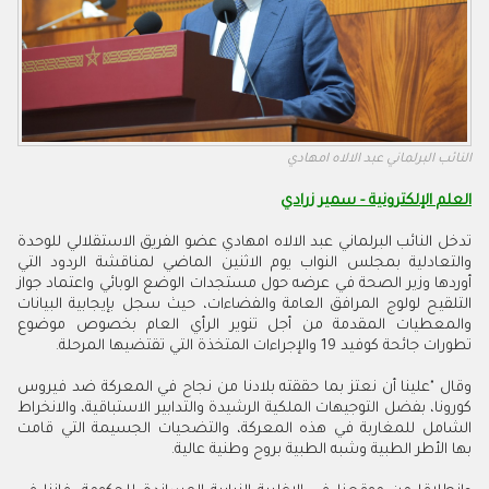
النائب البرلماني عبد الالاه امهادي
العلم الإلكترونية - سمير زرادي
تدخل النائب البرلماني عبد الالاه امهادي عضو الفريق الاستقلالي للوحدة
والتعادلية بمجلس النواب يوم الاثنين الماضي لمناقشة الردود التي
أوردها وزير الصحة في عرضه حول مستجدات الوضع الوبائي واعتماد جواز
التلقيح لولوج المرافق العامة والفضاءات، حيث سجل بإيجابية البيانات
والمعطيات المقدمة من أجل تنوير الرأي العام بخصوص موضوع
تطورات جائحة كوفيد 19 والإجراءات المتخذة التي تقتضيها المرحلة.
وقال "علينا أن نعتز بما حققته بلادنا من نجاح في المعركة ضد فيروس
كورونا، بفضل التوجيهات الملكية الرشيدة والتدابير الاستباقية، والانخراط
الشامل للمغاربة في هذه المعركة، والتضحيات الجسيمة التي قامت
بها الأطر الطبية وشبه الطبية بروح وطنية عالية.