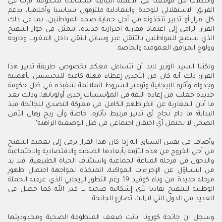
وانطلاقا من موقعنا في الاغلبية النيايبة المساندة للحكومة، فإننا في
الفريق الاستقلالي للوحدة والتعادلية ملتزمون سياسيا وأخلاقيا، بدعم
كل قرار أو تدبير تتخذونه من أجل حماية صحة المواطنين، بما في ذلك
القرار الرامي إلى اعتماد مقاربة احترازية جديدة، تتمثل في جواز التلقيح
الذي يسمح للمواطنين بالتنقل عبر وسائل النقل داخل المغرب وخارجه
وولوج المرافق العمومية والخاصة.
ولكننا السيد الوزير لابد أن نتساءل معكم بخصوص طريقة تدبير هذا
القرار؛ ذلك أنه كان من الأجدى إعطاء مهلة كافية للتحسيس بأهميته
وجدواه وآثاره الإيجابية وتوفير الشروط الملائمة لتنفيذه في ظل حكومة
جديدة جعلت من إعادة الثقة في المؤسسات إحدى أولوياتها، وذلك بعد
ما أبان المغاربة عن انخراطهم الكامل في معركة التصدي للجائحة منذ
البداية؛ ما دام نجاح أي تدبير مرتبط بآثاره، خاصة وأن ربح رهان الأمن
الصحي لا يحتمل أي اختقان اجتماعي في ظل الوضعية الراهنة".
وأضاف في نفس السياق انه إذا كان هذا القرار يرمي إلى تعميم التلقيح
من أجل الخروج من هذه الأزمة بأبعادها الصحية والاقتصادية والاجتماعية
والدخول في مرحلة المناعة الجماعية واستئناف الحياة الطبيعية، فلا بد
من التساؤل عن الإجراءات المواكبة، المتخذة لمواجهة احتمال ظهور
مرحلة جديدة من وباء كوفيد 19 رغم التطور الإيجابي الذي عرفته الحملة
الوطنية للتلقيح تفاديا لأي إشكالية صحية لا قدر الله كما حصل في
العديد من الدول التي لازالت تصارع الجائحة.
وسجل ان جائحة كورونا ابانت ضعف المنظومة الصحية ومحدوديتها