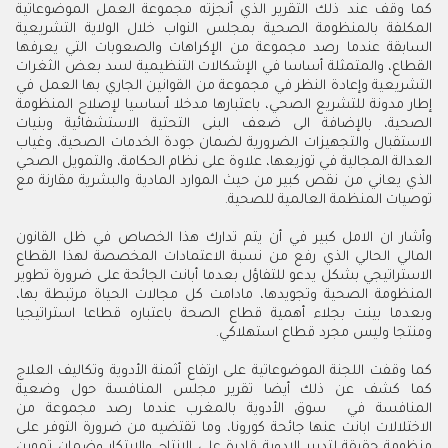
كما وقف عند ذلك التقرير الذي أنجزته مجموعة العمل الموضوعاتية
المكلفة بالمنظومة الصحية
بمجلس النواب خلال الولاية التشريعية
السابقة عندما رصد مجموعة من الإكراهات والصعوبات التي يعرفها
القطاع، والمتمثلة أساسا في الإشكالات التنظيمية لسد بعض الثغرات
التشريعية وإعادة النظر في مجموعة من القوانين الجاري بها العمل في
إطار مدونة للتشريع الصحي، باعتبارها مدخلا أساسيا لإصلاح المنظومة
الصحية، بالإضافة الى ضعف البنى التحتية الاستشفائية وبنيات
الاستقبال والتجهيزات الضرورية لضمان جودة الخدمات الصحية، وغياب
العدالة المجالية في توزيعها، علاوة على نظام الحكامة، والتمويل الصحي
الذي يعاني من نقص كبير من حيث الموارد المادية والبشرية مقارنة مع
توصيات المنظمة العالمية للصحية.
وأشار ان الامل كبير في أن يتم تدارك هذا الخصاص في ظل القانون
المالي الحالي الذي رفع من نسبة الاعتمادات المخصصة لهذا القطاع
الاستراتيجي بشكل يدعو للتفاؤل بعدما أبانت الجائحة على ضرورة تطوير
المنظومة الصحية وتجويدها، مادامت كل مجالات الحياة مرتبطة بها،
وبعدما بينت بجلاء أهمية قطاع الصحة باعتباره قطاعا استراتيجيا
ومنتجا وليس مجرد قطاع استهلاكي.
كما وقفت اللجنة الموضوعاتية على ارتفاع أثمنة الأدوية وتكاليف العلاج
كما كشف عن ذلك أيضا تقرير مجلس المنافسة حول وضعية
المنافسة في سوق الأدوية بالمغرب عندما رصد مجموعة من
الاختلالات ابانت عنها جائحة كورونا، وما تقتضيه من ضرورة التوفر على
منظومة حقيقة لتدبير الادوية قادرة على الإنتاج والابتكار وضمان تموين