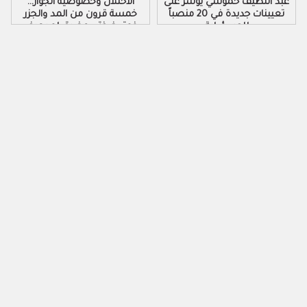
عبد اللطيف حموشي يؤشر على
الاحتلال وخصوصية الجوار…
تعيينات جديدة في 20 منصباً
خمسة قرون من المد والجزر
للمسؤولية
فوق ضفتي مضيق لم يعرف
الهدوء