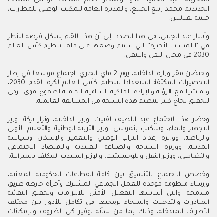
المغربية، عبد الحميد عدو، والمدير العام للمكتب الوطني للسكك
الحديدية، محمد ربيع الخليع، والمديرة العامة للمكتب الوطني للمطارات،
حبيبة لقلالش.
وأشار عبد الجليل، في هذا الصدد، إلى أن هذا اللقاء يشكل فرصة للنظر
في "اللمسات الأخيرة" التي سيتم وضعها على ملف تنظيم كأس العالم
2030 في مجال النقل والتنقل.
واحتضن مقر وزارة الداخلية، يوم 2 ماي الجاري، اجتماع موسعا في إطار
التحضيرات المكثفة استعدادا لتنظيم كأس العالم لكرة القدم 2030،
وتماشيا مع الرؤية والإرادة الملكية السامية الحاملة لطموح قوي يرمي
لتحقيق نجاح كبير لتنظيم هذه النسخة من المسابقة العالمية.
وحضر هذا الاجتماع عبد اللطيف لفتيت، وزير الداخلية، ونزار بركة، وزير
التجهيز والماء، وشكيب بنموسى، وزير التربية الوطنية والتعليم الأولي
والرياضة، ووزيرة إعداد التراب الوطني والتعمير والإسكان وسياسة
المدينة، ووزيرة السياحة والصناعة التقليدية والاقتصاد الاجتماعي
والتضامني، ووزير النقل واللوجيستيك، والوزير المنتدب المكلف بالميزانية.
وخصص الاجتماع للتنسيق بين كافة القطاعات الحكومية المعنية،
وإرساء منظومة موحدة للعمل الجماعي المشترك وأجرأة خارطة طريق
مندمجة، والتي أساسها التفعيل الأمثل للالتزامات وتحقيق التقائية
المبادرات والتدخلات وانسجام برمجتها في تكامل للأدوار بين مختلف
الأطراف المتدخلة، وذلك بما من شأنه توفير كل الظروف والإمكانات